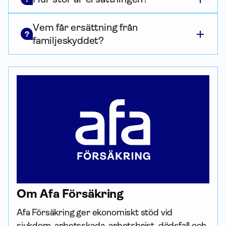
Vem får ersättning från
?
familjeskyddet?
Om Afa För­säkring
Afa För­säkring ger ekonomiskt stöd vid 
sjukdom, arbetsskada, arbetsbrist, dödsfall och 