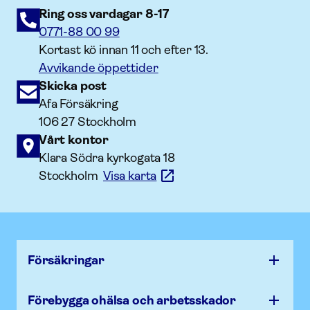
Ring oss vardagar 8-17
0771-88 00 99
Kortast kö innan 11 och efter 13.
Avvikande öppettider
Skicka post
Afa Försäkring
106 27 Stockholm
Vårt kontor
Klara Södra kyrkogata 18
Stockholm
Visa karta
Försäk­ringar
Förebygga ohälsa och arbets­skador