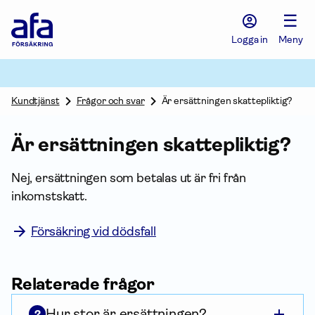
Afa
☰
Försäkring
-
Logga in
Meny
Gå
till
startsidan
Kundtjänst
Frågor och svar
Är ersättningen skattepliktig?
Är ersättningen skattepliktig?
Nej, ersättningen som betalas ut är fri från
inkomstskatt.
Försäkring vid dödsfall
Relaterade frågor
Hur stor är ersättningen?
?