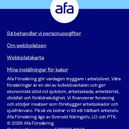
-
Gå
till
startsidan
Så behandlar vi personuppgifter
Om webbplatsen
Webbplatskarta
Mina inställningar för kakor
Afa För­säkring gör vardagen tryggare i arbetslivet. Våra
försäk­ringar är en del av kollektivavtalen och ger
ekonomiskt stöd vid sjukdom, arbetsskada, arbetsbrist,
dödsfall och föräldraledighet. Vi finansierar forskning
och stödjer insatser som förebygger arbets­skador och
sjukfrånvaro. På så vis bidrar vi till ett hållbart arbetsliv.
Afa För­säkring ägs av Svenskt Näringsliv, LO och PTK.
© 2026 Afa Försäkring