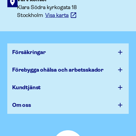
Klara Södra kyrkogata 18
Stockholm
Visa karta
Försäk­ringar
Förebygga ohälsa och arbets­skador
Kundtjänst
Om oss
Afa
Försäkring