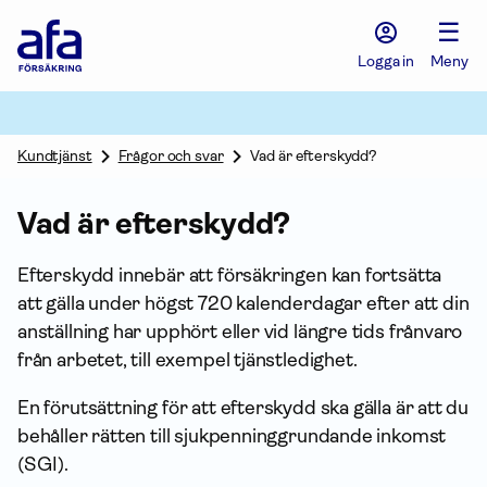
Afa
☰
Försäkring
-
Logga in
Meny
Gå
till
startsidan
Kundtjänst
Frågor och svar
Vad är efterskydd?
Vad är efterskydd?
Efterskydd innebär att försäkringen kan fortsätta
att gälla under högst 720 kalenderdagar efter att din
an­ställning har upphört eller vid längre tids frånvaro
från arbetet, till exempel tjänstledighet.
En förutsättning för att efterskydd ska gälla är att du
behåller rätten till sjuk­penning­grundande inkomst
(SGI).