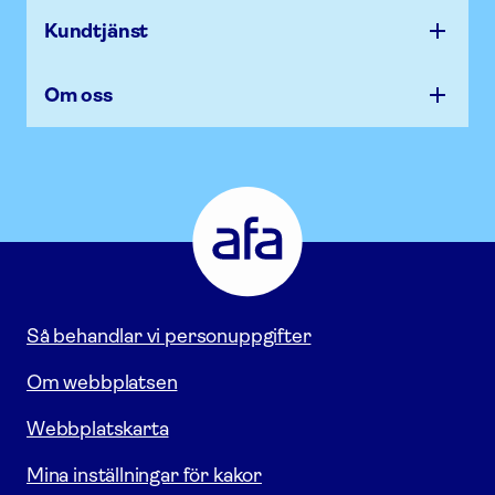
Kundtjänst
Om oss
Afa
Försäkring
-
Gå
till
startsidan
Så behandlar vi personuppgifter
Om webbplatsen
Webbplatskarta
Mina inställningar för kakor