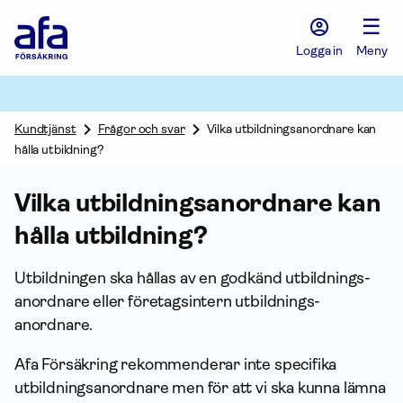
Afa
☰
Försäkring
-
Logga in
Meny
Gå
till
startsidan
Kundtjänst
Frågor och svar
Vilka utbildningsanordnare kan
hålla utbildning?
Vilka utbildnings­anordnare kan
hålla utbildning?
Utbildningen ska hållas av en godkänd utbildnings­
anordnare eller företagsintern utbildnings­
anordnare.
Afa För­säkring rekommenderar inte specifika
utbildnings­anordnare men för att vi ska kunna lämna