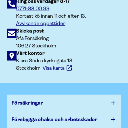
Ring oss vardagar 8-17
0771-88 00 99
Kortast kö innan 11 och efter 13.
Avvikande öppettider
Skicka post
Afa Försäkring
106 27 Stockholm
Vårt kontor
Klara Södra kyrkogata 18
Stockholm
Visa karta
Försäk­ringar
Förebygga ohälsa och arbets­skador