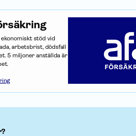
r­säkring
r ekonomiskt stöd vid 
da, arbetsbrist, dödsfall 
t. 5 miljoner anställda är 
bet.
ring
r?