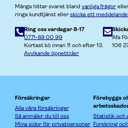
Många hittar svaret bland
vanliga frågor
elle
ringa kundtjänst eller
skicka ett meddelande
Ring oss vardagar 8-17
Skick
0771-88 00 99
Afa Fö
Kortast kö innan 11 och efter 13.
106 2
Avvikande öppettider
Försäkringar
Förebygga oh
arbetsskado
Alla våra försäkringar
Så anmäler du till oss
Statistik och 
Mina sidor för privatpersoner
Forskning och