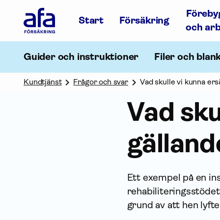
Afa
Föreby
Försäkring
Start
Försäkring
-
och ar
Gå
till
startsidan
Guider och instruktioner
Filer och blan
Kundtjänst
Frågor och svar
Vad skulle vi kunna ers
Vad sku
gälland
Ett exempel på en ins
rehabiliteringsstödet
grund av att hen lyfter