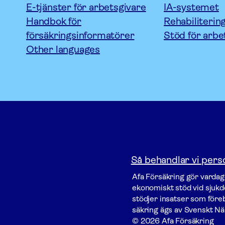
E-tjänster för arbetsgivare
IA-systemet
Handbok för
Rehabiliterin
försäkringsinformatörer
Stöd för arbe
Other languages
Så behandlar vi pers
Afa För­säkring gör vardage
ekonomiskt stöd vid sjukdo
stödjer insatser som föreby
säkring ägs av Svenskt Nä
© 2026 Afa Försäkring