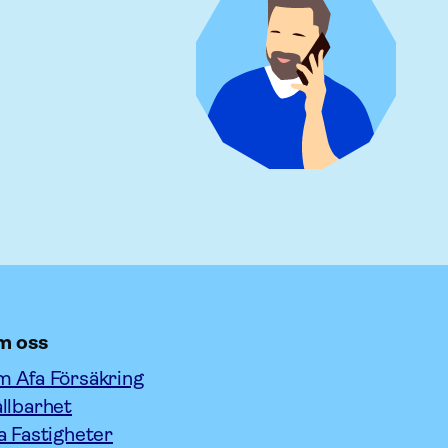
m oss
 Afa Försäkring
llbarhet
a Fastigheter