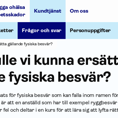
gga ohälsa
Kundtjänst
Om oss
betsskador
ketter
Frågor och svar
Personuppgifter
ätta gällande fysiska besvär?
lle vi kunna ersät
e fysiska besvär?
ats för fysiska besvär som kan falla inom ramen fö
 är att en anställd som har till exempel ryggbesvär
 fel och deltar i en kurs för att lära sig att lyfta rätt