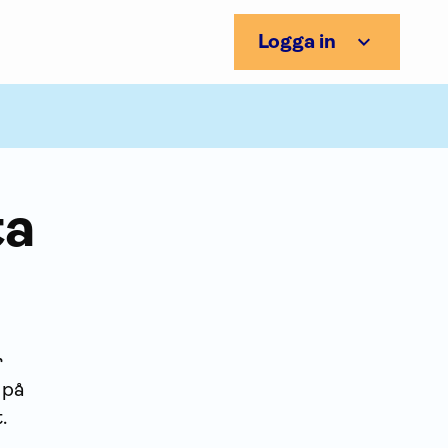
Logga in
ta
r
 på
.