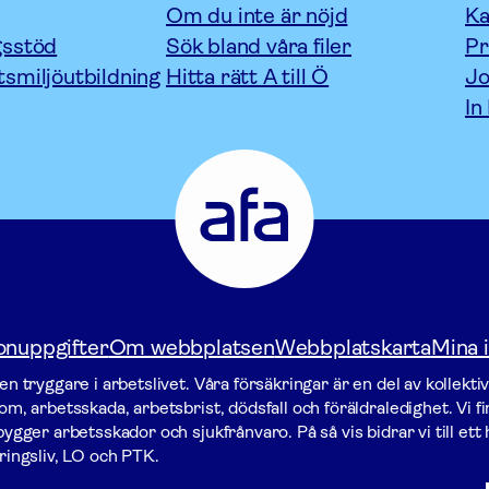
Om du inte är nöjd
Ka
gsstöd
Sök bland våra filer
P
tsmiljöutbildning
Hitta rätt A till Ö
Jo
In
Afa
Försäkring
-
Gå
till
startsidan
onuppgifter
Om webbplatsen
Webbplatskarta
Mina i
n tryggare i arbetslivet. Våra försäk­ringar är en del av kollekti
m, arbetsskada, arbetsbrist, dödsfall och föräldraledighet. Vi f
gger arbets­skador och sjukfrånvaro. På så vis bidrar vi till ett h
ringsliv, LO och PTK.