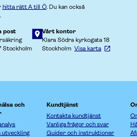
r
hitta rätt A till Ö
. Du kan också
.
a post
Vårt kontor
rsäkring
Klara Södra kyrkogata 18
7 Stockholm
Stockholm
Visa karta
älsa och
Kundtjänst
O
r
Kontakta kundtjänst
Om
analys
Vanliga frågor och svar
Hå
 utveckling
Guider och instruktioner
Af