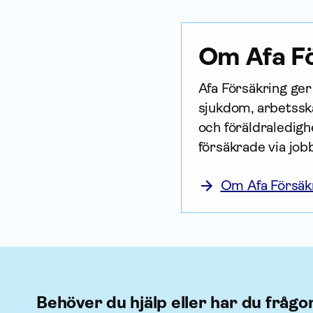
Om Afa Fö
Afa För­säkring ge
sjukdom, arbetsska
och föräldraledighe
försäkrade via job
Om Afa Försäk
Behöver du hjälp eller har du frågo