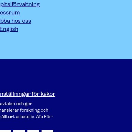
pitalförvaltning
ressrum
bba hos oss
 English
nställningar för kakor
vavtalen och ger
inansierar forskning och
ållbart arbetsliv. Afa För­