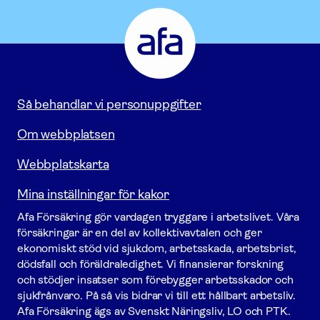
Afa
Försäkring
-
Gå
till
startsidan
Så behandlar vi personuppgifter
Om webbplatsen
Webbplatskarta
Mina inställningar för kakor
Afa För­säkring gör vardagen tryggare i arbetslivet. Våra
försäk­ringar är en del av kollektivavtalen och ger
ekonomiskt stöd vid sjukdom, arbetsskada, arbetsbrist,
dödsfall och föräldraledighet. Vi finansierar forskning
och stödjer insatser som förebygger arbets­skador och
sjukfrånvaro. På så vis bidrar vi till ett hållbart arbetsliv.
Afa För­säkring ägs av Svenskt Näringsliv, LO och PTK.