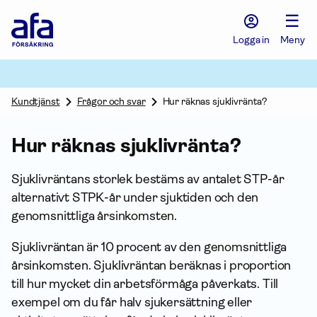
Afa
☰
Försäkring
-
Logga in
Meny
Gå
till
startsidan
Kundtjänst
Frågor och svar
Hur räknas sjuklivränta?
Hur räknas sjuklivränta?
Sjuklivräntans storlek bestäms av antalet STP-år
alternativt STPK-år under sjuktiden och den
genomsnittliga årsinkomsten.
Sjuklivräntan är 10 procent av den genomsnittliga
årsinkomsten. Sjuklivräntan beräknas i proportion
till hur mycket din arbetsförmåga påverkats. Till
exempel om du får halv sjukersättning eller