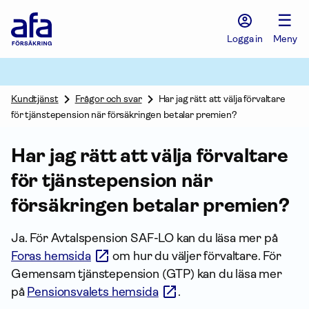
Afa
☰
Försäkring
-
Logga in
Meny
Gå
till
startsidan
Kundtjänst
Frågor och svar
Har jag rätt att välja förvaltare
för tjänstepension när försäkringen betalar premien?
Har jag rätt att välja förvaltare
för tjänste­pension när
försäkringen betalar premien?
Ja. För Avtals­pension SAF-LO kan du läsa mer på
Foras hemsida
om hur du väljer förvaltare. För
Gemensam tjänste­pension (GTP) kan du läsa mer
på
Pensionsvalets hemsida
.