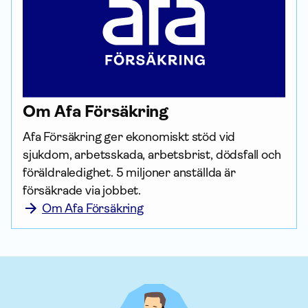
Om Afa För­säkring
Afa För­säkring ger ekonomiskt stöd vid 
sjukdom, arbetsskada, arbetsbrist, dödsfall och 
föräldraledighet. 5 miljoner anställda är 
försäkrade via jobbet.
Om Afa Försäkring