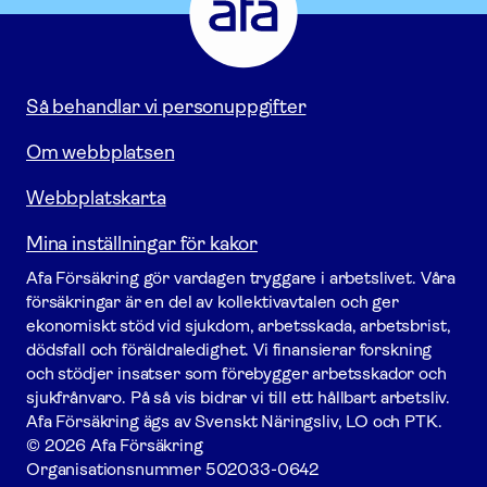
-
Gå
till
startsidan
Så behandlar vi personuppgifter
Om webbplatsen
Webbplatskarta
Mina inställningar för kakor
Afa För­säkring gör vardagen tryggare i arbetslivet. Våra
försäk­ringar är en del av kollektivavtalen och ger
ekonomiskt stöd vid sjukdom, arbetsskada, arbetsbrist,
dödsfall och föräldraledighet. Vi finansierar forskning
och stödjer insatser som förebygger arbets­skador och
sjukfrånvaro. På så vis bidrar vi till ett hållbart arbetsliv.
Afa För­säkring ägs av Svenskt Näringsliv, LO och PTK.
© 2026 Afa Försäkring
Organisationsnummer
502033-0642