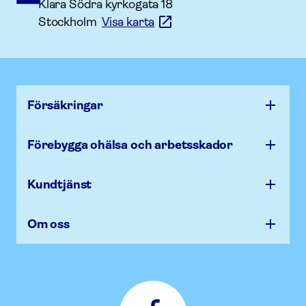
Klara Södra kyrkogata 18
Stockholm
Visa karta
Försäk­ringar
Förebygga ohälsa och arbets­skador
Kundtjänst
Om oss
Afa
Försäkring