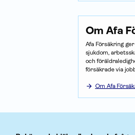
Om Afa Fö
Afa För­säkring ge
sjukdom, arbetsska
och föräldraledighe
försäkrade via job
Om Afa Försäk