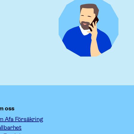
m oss
 Afa Försäkring
llbarhet