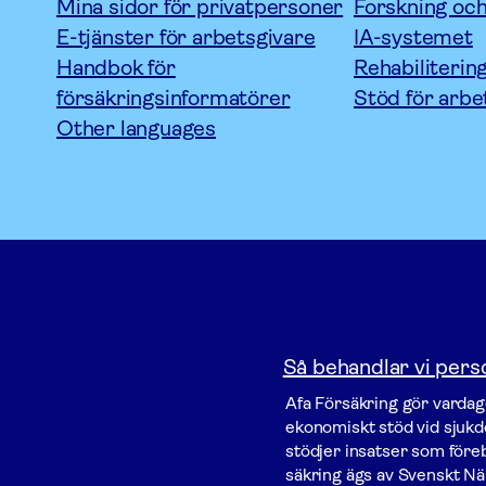
Mina sidor för privatpersoner
Forskning och
E-tjänster för arbetsgivare
IA-systemet
Handbok för
Rehabiliterin
försäkringsinformatörer
Stöd för arbe
Other languages
Så behandlar vi pers
Afa För­säkring gör vardage
ekonomiskt stöd vid sjukdo
stödjer insatser som föreby
säkring ägs av Svenskt Nä