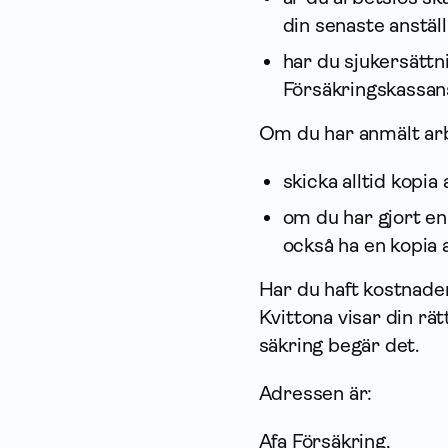
din senaste an­stäl
har du sjukersättni
Försäkrings­kassan
Om du har anmält ar
skicka alltid kopia 
om du har gjort en 
också ha en kopia
Har du haft kostnader
Kvittona visar din rät
säkring begär det.
Adressen är:
Afa För­säkring,