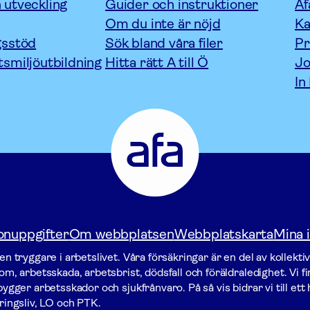
 utveckling
Guider och instruktioner
Af
Om du inte är nöjd
Ka
gsstöd
Sök bland våra filer
P
tsmiljöutbildning
Hitta rätt A till Ö
Jo
In
Afa
Försäkring
-
Gå
till
startsidan
onuppgifter
Om webbplatsen
Webbplatskarta
Mina i
n tryggare i arbetslivet. Våra försäk­ringar är en del av kollekti
m, arbetsskada, arbetsbrist, dödsfall och föräldraledighet. Vi f
gger arbets­skador och sjukfrånvaro. På så vis bidrar vi till ett h
ringsliv, LO och PTK.