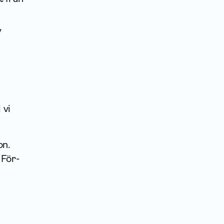
v
 vi
on.
 För­