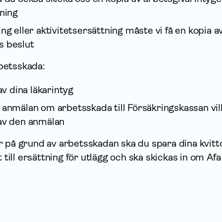
lning
ng eller aktivitetsersättning måste vi få en kopia a
s beslut
betsskada:
av dina läkarintyg
anmälan om arbetsskada till Försäkrings­kassan vill
 av den anmälan
 på grund av arbetsskadan ska du spara dina kvitt
t till ersättning för utlägg och ska skickas in om Afa