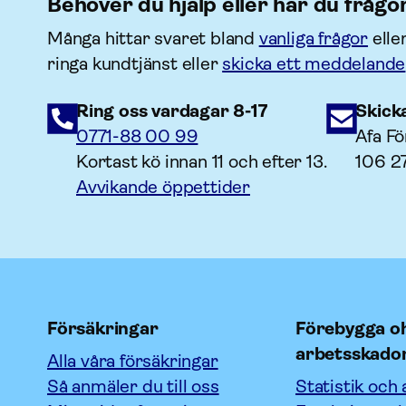
Behöver du hjälp eller har du frågo
Många hittar svaret bland
vanliga frågor
elle
ringa kundtjänst eller
skicka ett meddelande
Ring oss vardagar 8-17
Skick
0771-88 00 99
Afa Fö
Kortast kö innan 11 och efter 13.
106 2
Avvikande öppettider
Försäkringar
Förebygga oh
arbetsskado
Alla våra försäkringar
Så anmäler du till oss
Statistik och 