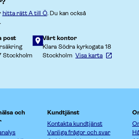
r?
r
hitta rätt A till Ö
. Du kan också
.
a post
Vårt kontor
rsäkring
Klara Södra kyrkogata 18
7 Stockholm
Stockholm
Visa karta
älsa och
Kundtjänst
O
r
Kontakta kundtjänst
Om
analys
Vanliga frågor och svar
Hå