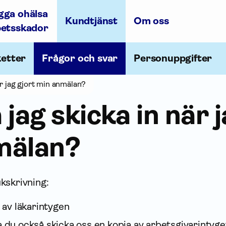
gga ohälsa
Kundtjänst
Om oss
betsskador
ketter
Frågor och svar
Personuppgifter
är jag gjort min anmälan?
jag skicka in när j
mälan?
kskrivning:
r av läkarintygen
a du också skicka oss en kopia av arbetsgivarintyge