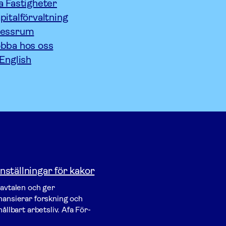
a Fastigheter
pitalförvaltning
ressrum
bba hos oss
 English
nställningar för kakor
vavtalen och ger
inansierar forskning och
ållbart arbetsliv. Afa För­