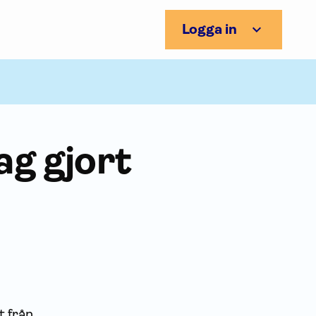
Logga in
ag gjort
t från