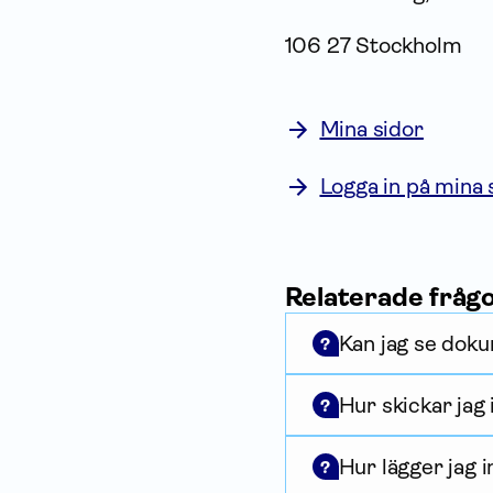
106 27 Stockholm
Mina sidor
Logga in på mina 
Relaterade fråg
Kan jag se doku
?
Hur skickar jag
?
Hur lägger jag 
?