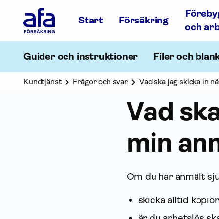
Afa
Föreby
Försäkring
Start
Försäkring
-
och ar
Gå
till
startsidan
Guider och instruktioner
Filer och blan
Kundtjänst
Frågor och svar
Vad ska jag skicka in n
Vad ska 
min an
Om du har anmält sju
skicka alltid kopio
är du arbetslös sk