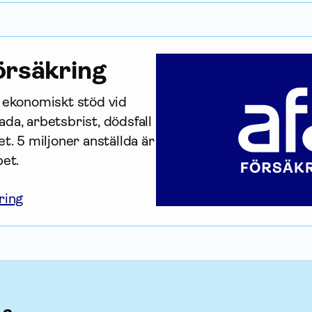
r­säkring
r ekonomiskt stöd vid 
da, arbetsbrist, dödsfall 
t. 5 miljoner anställda är 
bet.
ring