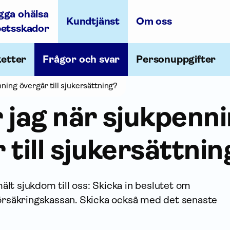
gga ohälsa
Kundtjänst
Om oss
betsskador
ketter
Frågor och svar
Personuppgifter
ning övergår till sjukersättning?
 jag när sjukpenn
 till sjukersättnin
lt sjukdom till oss: Skicka in beslutet om
örsäkrings­kassan. Skicka också med det senaste