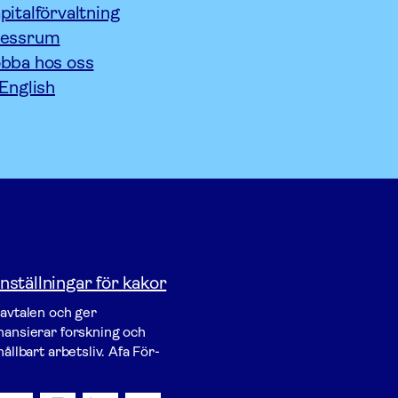
pitalförvaltning
ressrum
bba hos oss
 English
nställningar för kakor
vavtalen och ger
inansierar forskning och
ållbart arbetsliv. Afa För­