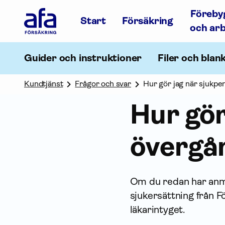
Afa
Föreby
Försäkring
Start
Försäkring
-
och ar
Gå
till
startsidan
Guider och instruktioner
Filer och blan
Kundtjänst
Frågor och svar
Hur gör jag när sjukpen
Hur gör
övergår
Om du redan har anmä
sjukersättning från F
läkarintyget.