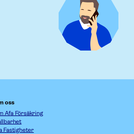
m oss
 Afa Försäkring
llbarhet
a Fastigheter