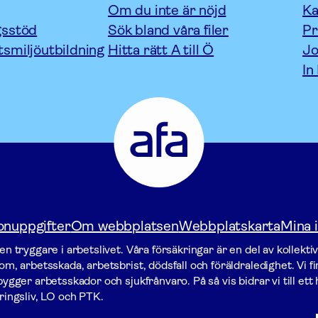
Om du inte är nöjd
Ka
gsstöd
Sök bland våra filer
P
tsmiljöutbildning
Hitta rätt A till Ö
Jo
In
Afa
Försäkring
-
Gå
till
startsidan
onuppgifter
Om webbplatsen
Webbplatskarta
Mina i
n tryggare i arbetslivet. Våra försäk­ringar är en del av kollekti
m, arbetsskada, arbetsbrist, dödsfall och föräldraledighet. Vi f
gger arbets­skador och sjukfrånvaro. På så vis bidrar vi till ett h
ringsliv, LO och PTK.