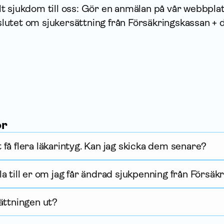
t sjukdom till oss: Gör en anmälan på vår webbplat
utet om sjukersättning från Försäkrings­kassan + 
or
få flera läkarintyg. Kan jag skicka dem senare?
a till er om jag får ändrad sjukpenning från Försä
ättningen ut?