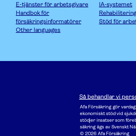
E-tjänster för arbetsgivare
IA-systemet
Handbok för
Rehabiliterin
försäkringsinformatörer
Stöd för arbe
Other languages
Så behandlar vi pers
Afa För­säkring gör vardage
ekonomiskt stöd vid sjukdo
stödjer insatser som föreby
säkring ägs av Svenskt Nä
© 2026 Afa Försäkring