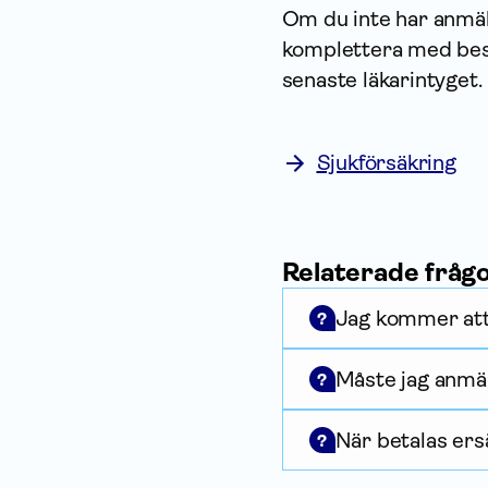
Om du inte har anmäl
komplettera med besl
senaste läkarintyget.
Sjukförsäkring
Relaterade fråg
Jag kommer att 
?
Måste jag anmäl
?
När betalas ers
?