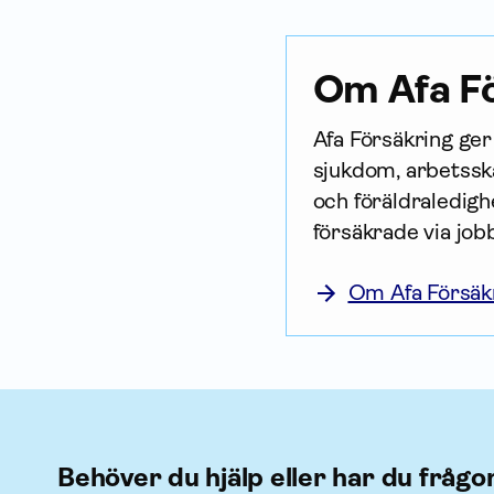
Om Afa Fö
Afa För­säkring ge
sjukdom, arbetsska
och föräldraledighe
försäkrade via job
Om Afa Försäk
Behöver du hjälp eller har du frågo