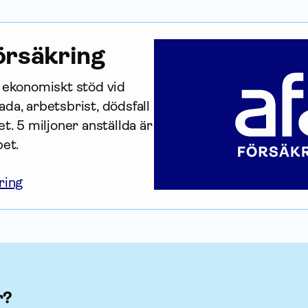
r­säkring
r ekonomiskt stöd vid 
da, arbetsbrist, dödsfall 
t. 5 miljoner anställda är 
bet.
ring
r?