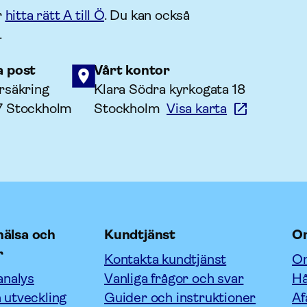
r
hitta rätt A till Ö
. Du kan också
.
a post
Vårt kontor
rsäkring
Klara Södra kyrkogata 18
7 Stockholm
Stockholm
Visa karta
älsa och
Kundtjänst
O
r
Kontakta kundtjänst
Om
analys
Vanliga frågor och svar
Hå
 utveckling
Guider och instruktioner
Af