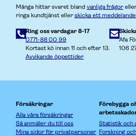
Många hittar svaret bland
vanliga frågor
elle
ringa kundtjänst eller
skicka ett meddelande
Ring oss vardagar 8-17
Skick
0771-88 00 99
Afa Fö
Kortast kö innan 11 och efter 13.
106 2
Avvikande öppettider
Försäkringar
Förebygga oh
arbetsskado
Alla våra försäkringar
Så anmäler du till oss
Statistik och 
Mina sidor för privatpersoner
Forskning och