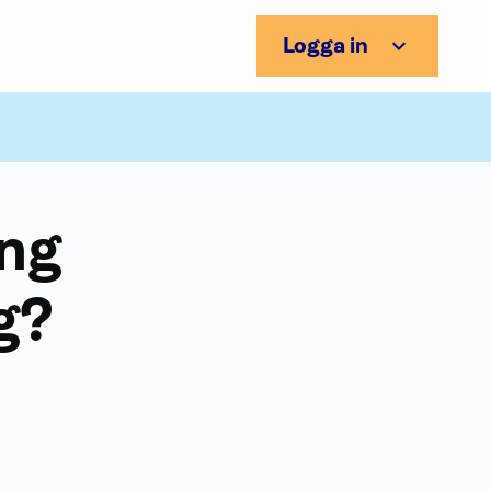
Logga in
ing
g?