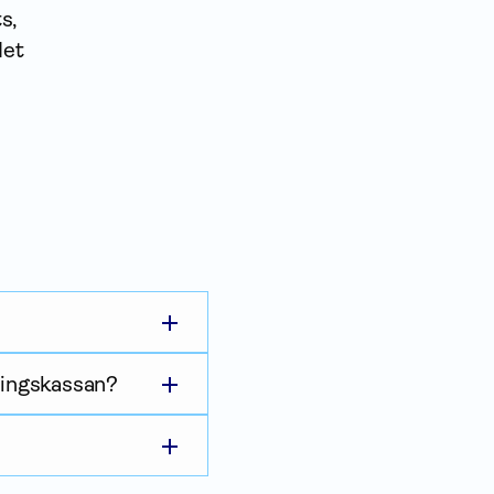
s,
det
kringskassan?