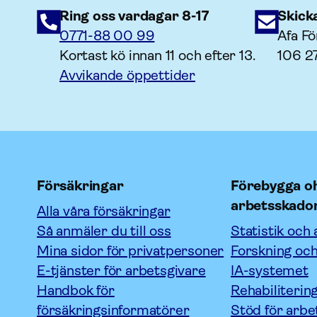
Ring oss vardagar 8-17
Skick
0771-88 00 99
Afa Fö
Kortast kö innan 11 och efter 13.
106 2
Avvikande öppettider
Försäkringar
Förebygga oh
arbetsskado
Alla våra försäkringar
Så anmäler du till oss
Statistik och 
Mina sidor för privatpersoner
Forskning och
E-tjänster för arbetsgivare
IA-systemet
Handbok för
Rehabiliterin
försäkringsinformatörer
Stöd för arbe