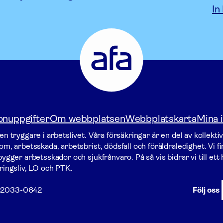
In
Afa
Försäkring
-
Gå
till
startsidan
onuppgifter
Om webbplatsen
Webbplatskarta
Mina i
n tryggare i arbetslivet. Våra försäk­ringar är en del av kollekti
m, arbetsskada, arbetsbrist, dödsfall och föräldraledighet. Vi f
gger arbets­skador och sjukfrånvaro. På så vis bidrar vi till ett h
ringsliv, LO och PTK.
2033-0642
Följ oss