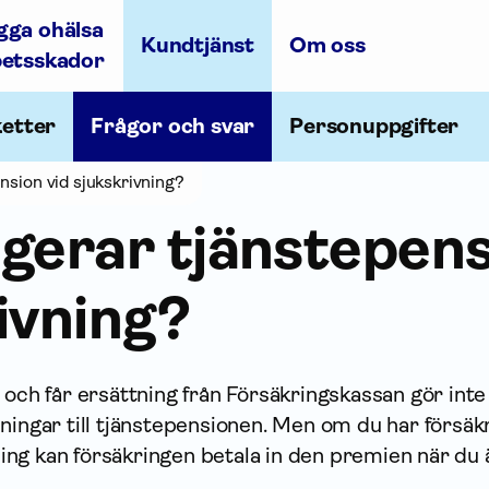
gga ohälsa
Kundtjänst
Om oss
betsskador
ketter
Frågor och svar
Personuppgifter
nsion vid sjukskrivning?
gerar tjänste­pens
ivning?
 och får ersättning från Försäkrings­kassan gör inte
ningar till tjänste­pensionen. Men om du har för­säk
ng kan försäkringen betala in den premien när du 