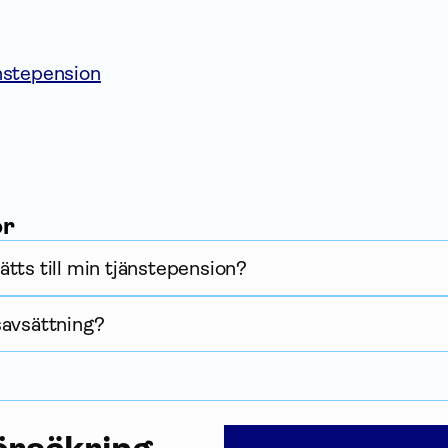
änstepension
or
tts till min tjänstepension?
savsättning?