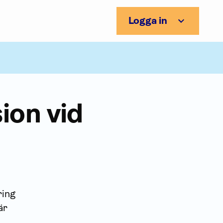
Logga in
ion vid
ring
är