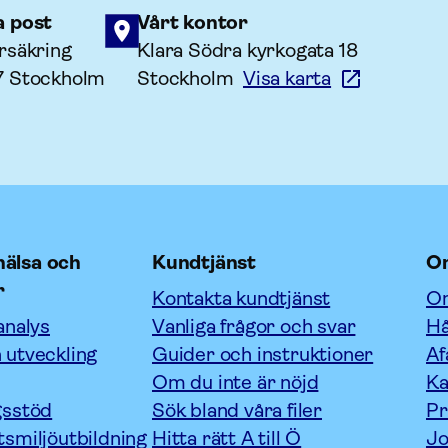
a post
Vårt kontor
rsäkring
Klara Södra kyrkogata 18
7 Stockholm
Stockholm
Visa karta
älsa och
Kundtjänst
O
r
Kontakta kundtjänst
Om
analys
Vanliga frågor och svar
Hå
 utveckling
Guider och instruktioner
Af
Om du inte är nöjd
Ka
gsstöd
Sök bland våra filer
P
tsmiljöutbildning
Hitta rätt A till Ö
Jo