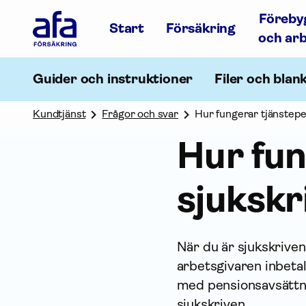
Afa
Föreby
Försäkring
Start
Försäkring
-
och ar
Gå
till
startsidan
Guider och instruktioner
Filer och blan
Kundtjänst
Frågor och svar
Hur fungerar tjänstepe
Hur fun
sjukskr
När du är sjukskriven
arbetsgivaren inbetal
med pensionsavsättni
sjukskriven.