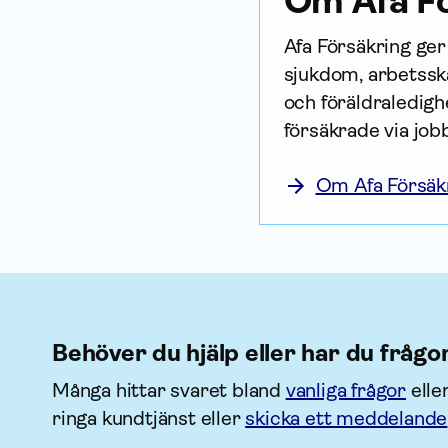
Om Afa Fö
Afa För­säkring ge
sjukdom, arbetsska
och föräldraledighe
försäkrade via job
Om Afa Försäk
Behöver du hjälp eller har du frågo
Många hittar svaret bland
vanliga frågor
elle
ringa kundtjänst eller
skicka ett meddelande