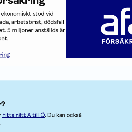
r­säkring
r ekonomiskt stöd vid 
da, arbetsbrist, dödsfall 
t. 5 miljoner anställda är 
bet.
ring
r?
r
hitta rätt A till Ö
. Du kan också
.