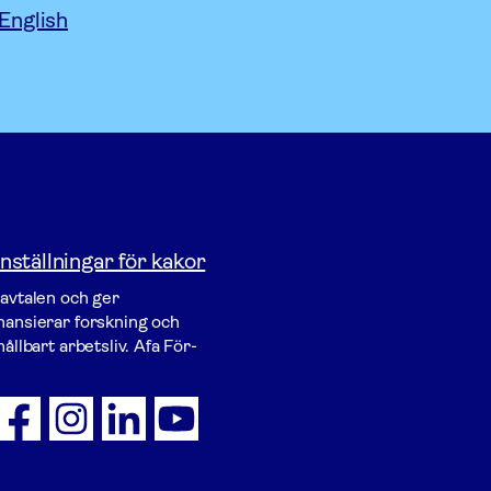
 English
nställningar för kakor
vavtalen och ger
inansierar forskning och
ållbart arbetsliv. Afa För­