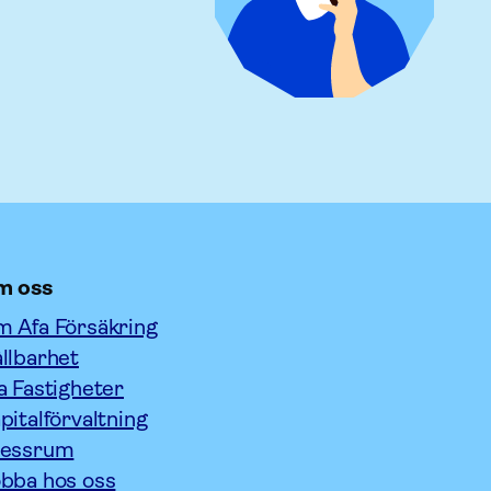
m oss
 Afa Försäkring
llbarhet
a Fastigheter
pitalförvaltning
ressrum
bba hos oss