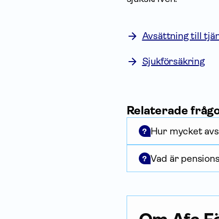
Avsättning till tj
Sjukförsäkring
Relaterade fråg
Hur mycket avsä
?
Vad är pension
?