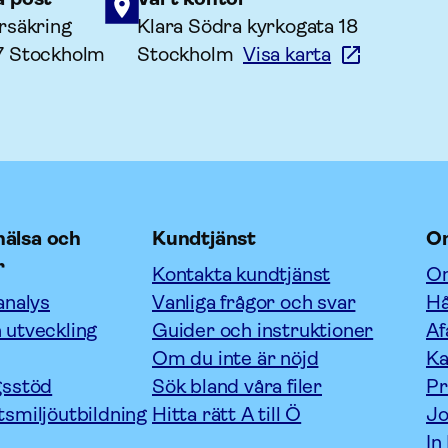
rsäkring
Klara Södra kyrkogata 18
7 Stockholm
Stockholm
Visa karta
älsa och
Kundtjänst
O
r
Kontakta kundtjänst
Om
analys
Vanliga frågor och svar
Hå
 utveckling
Guider och instruktioner
Af
Om du inte är nöjd
Ka
gsstöd
Sök bland våra filer
P
tsmiljöutbildning
Hitta rätt A till Ö
Jo
In