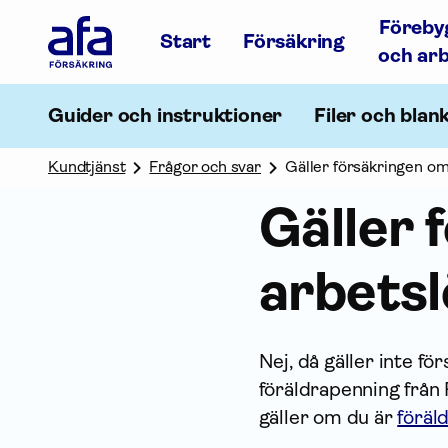
Afa
Föreby
Försäkring
Start
Försäkring
-
och ar
Gå
till
startsidan
Guider och instruktioner
Filer och blan
Kundtjänst
Frågor och svar
Gäller försäkringen om 
Gäller 
arbets
Nej, då gäller inte f
föräldrapenning från
gäller om du är
föräl