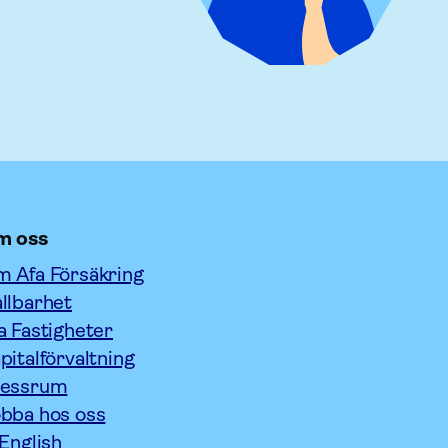
m oss
 Afa Försäkring
llbarhet
a Fastigheter
pitalförvaltning
ressrum
bba hos oss
 English