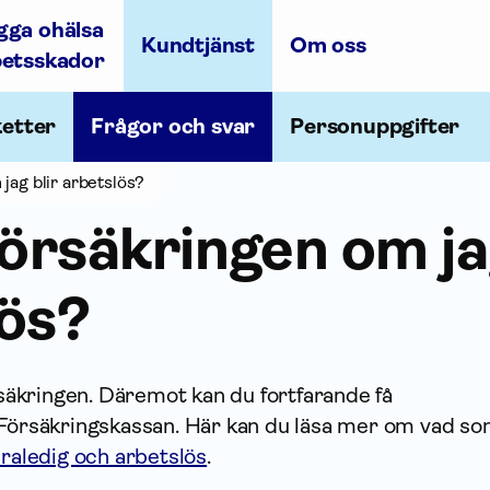
gga ohälsa
Kundtjänst
Om oss
betsskador
ketter
Frågor och svar
Personuppgifter
jag blir arbetslös?
försäkringen om ja
lös?
örsäkringen. Däremot kan du fortfarande få
 Försäkrings­kassan. Här kan du läsa mer om vad s
draledig och arbetslös
.