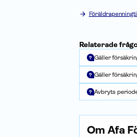
Föräldrapenningti
Relaterade fråg
Gäller försäkri
?
Gäller försäkrin
?
Avbryts periode
?
Om Afa Fö