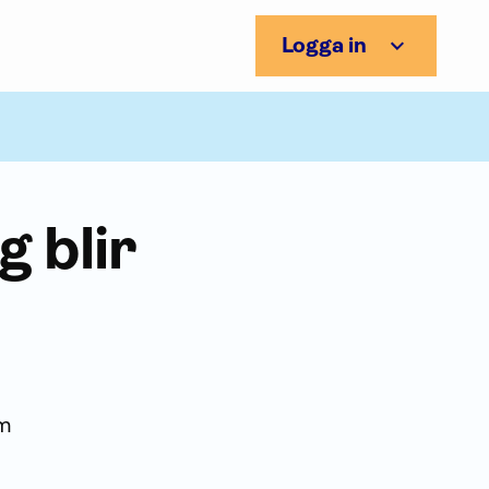
Logga in
g blir
om