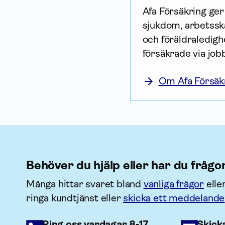
Afa För­säkring ge
sjukdom, arbetsska
och föräldraledighe
försäkrade via job
Om Afa Försäk
Behöver du hjälp eller har du frågo
Många hittar svaret bland
vanliga frågor
elle
ringa kundtjänst eller
skicka ett meddelande
Ring oss vardagar 8-17
Skick