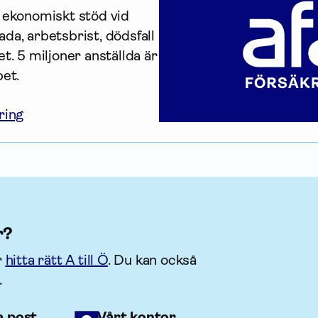
r ekonomiskt stöd vid 
da, arbetsbrist, dödsfall 
t. 5 miljoner anställda är 
bet.
ring
r?
r
hitta rätt A till Ö
. Du kan också
.
a post
Vårt kontor