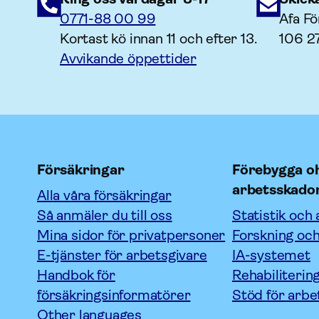
0771-88 00 99
Afa Fö
Kortast kö innan 11 och efter 13.
106 2
Avvikande öppettider
Försäkringar
Förebygga oh
arbetsskado
Alla våra försäkringar
Så anmäler du till oss
Statistik och 
Mina sidor för privatpersoner
Forskning och
E-tjänster för arbetsgivare
IA-systemet
Handbok för
Rehabiliterin
försäkringsinformatörer
Stöd för arbe
Other languages