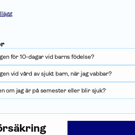
llägg
or
ngen för 10-dagar vid barns födelse?
gen vid vård av sjukt barn, när jag vabbar?
n om jag är på semester eller blir sjuk?
r­säkring