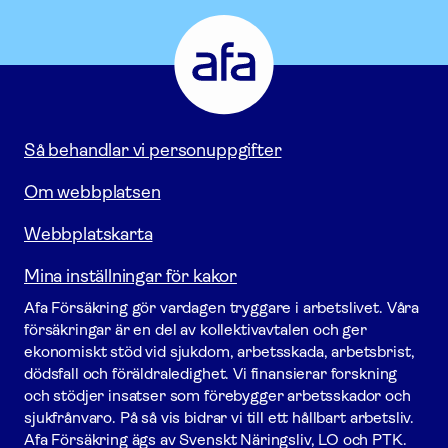
Afa
Försäkring
-
Gå
till
startsidan
Så behandlar vi personuppgifter
Om webbplatsen
Webbplatskarta
Mina inställningar för kakor
Afa För­säkring gör vardagen tryggare i arbetslivet. Våra
försäk­ringar är en del av kollektivavtalen och ger
ekonomiskt stöd vid sjukdom, arbetsskada, arbetsbrist,
dödsfall och föräldraledighet. Vi finansierar forskning
och stödjer insatser som förebygger arbets­skador och
sjukfrånvaro. På så vis bidrar vi till ett hållbart arbetsliv.
Afa För­säkring ägs av Svenskt Näringsliv, LO och PTK.