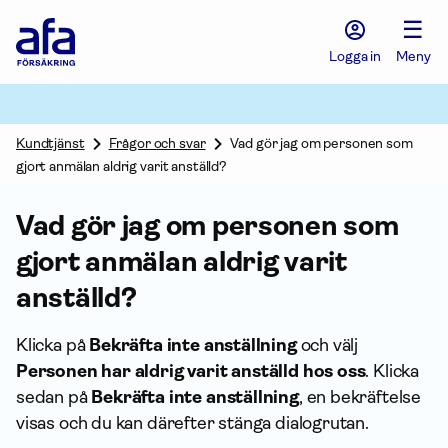
Afa
☰
Försäkring
-
Logga in
Meny
Gå
till
startsidan
Kundtjänst
Frågor och svar
Vad gör jag om personen som
gjort anmälan aldrig varit anställd?
Vad gör jag om personen som
gjort anmälan aldrig varit
anställd?
Klicka på
Bekräfta inte an­ställning
och välj
Personen har aldrig varit anställd hos oss
. Klicka
sedan på
Bekräfta inte an­ställning
, en bekräftelse
visas och du kan därefter stänga dialogrutan.