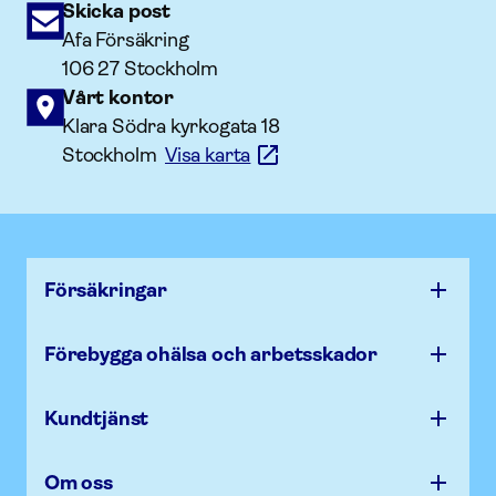
Skicka post
Afa Försäkring
106 27 Stockholm
Vårt kontor
Klara Södra kyrkogata 18
Stockholm
Visa karta
Försäk­ringar
Förebygga ohälsa och arbets­skador
Kundtjänst
Om oss