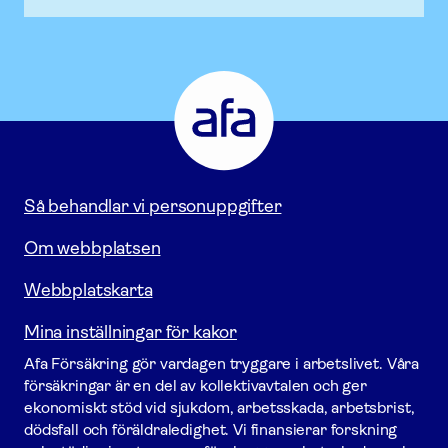
Afa
Försäkring
-
Gå
till
startsidan
Så behandlar vi personuppgifter
Om webbplatsen
Webbplatskarta
Mina inställningar för kakor
Afa För­säkring gör vardagen tryggare i arbetslivet. Våra
försäk­ringar är en del av kollektivavtalen och ger
ekonomiskt stöd vid sjukdom, arbetsskada, arbetsbrist,
dödsfall och föräldraledighet. Vi finansierar forskning