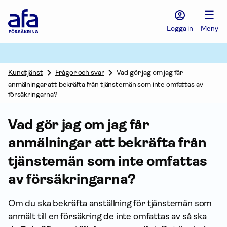
Afa
☰
Försäkring
-
Logga in
Meny
Gå
till
startsidan
Kundtjänst
Frågor och svar
Vad gör jag om jag får
anmälningar att bekräfta från tjänstemän som inte omfattas av
försäkringarna?
Vad gör jag om jag får
anmälningar att bekräfta från
tjänstemän som inte omfattas
av försäk­ringarna?
Om du ska bekräfta an­ställning för tjänstemän som
anmält till en för­säkring de inte omfattas av så ska