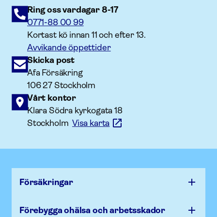
Ring oss vardagar 8-17
0771-88 00 99
Kortast kö innan 11 och efter 13.
Avvikande öppettider
Skicka post
Afa Försäkring
106 27 Stockholm
Vårt kontor
Klara Södra kyrkogata 18
Stockholm
Visa karta
Försäk­ringar
Förebygga ohälsa och arbets­skador