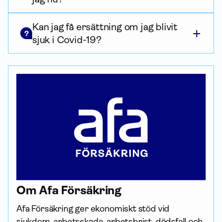
Kan jag få ersättning om jag blivit
?
sjuk i Covid-19?
Om Afa För­säkring
Afa För­säkring ger ekonomiskt stöd vid 
sjukdom, arbetsskada, arbetsbrist, dödsfall och 