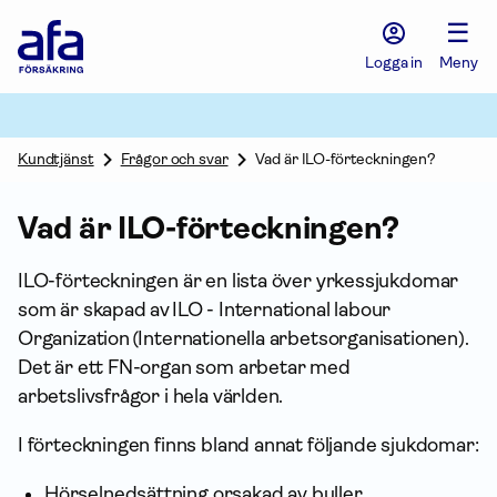
Afa
☰
Försäkring
-
Logga in
Meny
Gå
till
startsidan
Kundtjänst
Frågor och svar
Vad är ILO-förteckningen?
Vad är ILO-förteckningen?
ILO-förteckningen är en lista över yrkes­sjukdomar
som är skapad av ILO - International labour
Organization (Internationella arbetsorganisationen).
Det är ett FN-organ som arbetar med
arbetslivsfrågor i hela världen.
I förteckningen finns bland annat följande sjukdomar:
Hörselnedsättning orsakad av buller