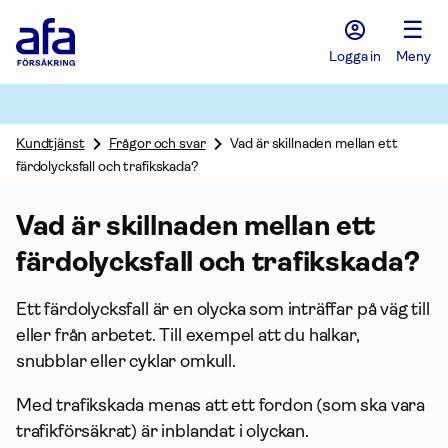
Afa
☰
Försäkring
-
Logga in
Meny
Gå
till
startsidan
Kundtjänst
Frågor och svar
Vad är skillnaden mellan ett
färdolycksfall och trafikskada?
Vad är skillnaden mellan ett
färdolycksfall och trafikskada?
Ett färdolycksfall är en olycka som inträffar på väg till
eller från arbetet. Till exempel att du halkar,
snubblar eller cyklar omkull.
Med trafikskada menas att ett fordon (som ska vara
trafikförsäkrat) är inblandat i olyckan.