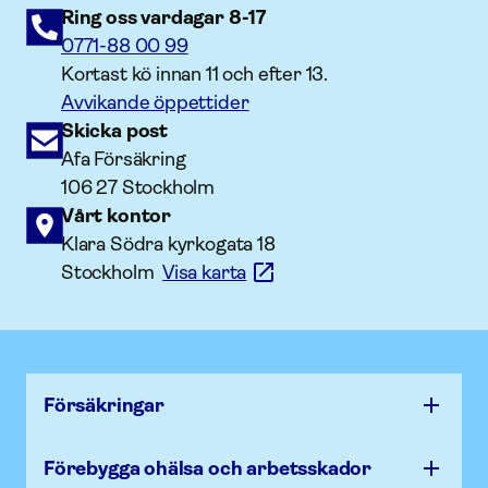
Ring oss vardagar 8-17
0771-88 00 99
Kortast kö innan 11 och efter 13.
Avvikande öppettider
Skicka post
Afa Försäkring
106 27 Stockholm
Vårt kontor
Klara Södra kyrkogata 18
Stockholm
Visa karta
Försäk­ringar
Förebygga ohälsa och arbets­skador