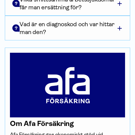
?
får man ersättning för?
Vad är en diagnoskod och var hittar
?
man den?
Om Afa För­säkring
Afa För­säkring ger ekonomiskt stöd vid 