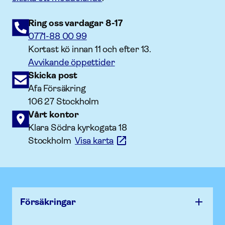
Ring oss vardagar 8-17
0771-88 00 99
Kortast kö innan 11 och efter 13.
Avvikande öppettider
Skicka post
Afa Försäkring
106 27 Stockholm
Vårt kontor
Klara Södra kyrkogata 18
Stockholm
Visa karta
Försäk­ringar