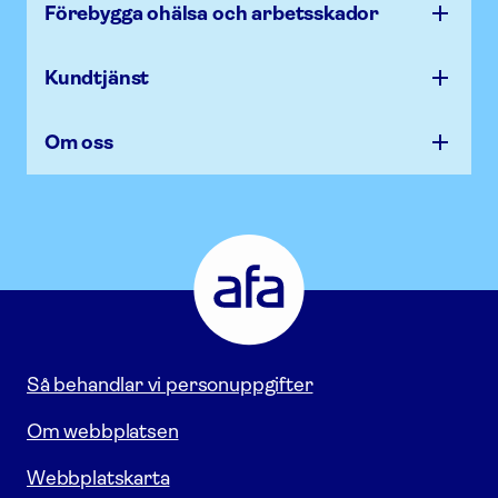
Förebygga ohälsa och arbets­skador
Kundtjänst
Om oss
Afa
Försäkring
-
Gå
till
startsidan
Så behandlar vi personuppgifter
Om webbplatsen
Webbplatskarta