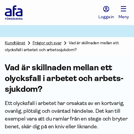
Afa
☰
Försäkring
-
Logga in
Meny
Gå
till
startsidan
Kundtjänst
Frågor och svar
Vad är skillnaden mellan ett
olycksfall i arbetet och arbetssjukdom?
Vad är skillnaden mellan ett
olycksfall i arbetet och arbets­
sjuk­dom?
Ett olycksfall i arbetet har orsakats av en kortvarig,
ovanlig, plötslig och oväntad händelse. Det kan till
exempel vara att du ramlar från en stege och bryter
benet, skär dig på en kniv eller liknande.