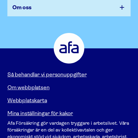
Om oss
Afa
Försäkring
-
Gå
till
startsidan
Så behandlar vi personuppgifter
Om webbplatsen
Webbplatskarta
Mina inställningar för kakor
Afa För­säkring gör vardagen tryggare i arbetslivet. Våra
försäk­ringar är en del av kollektivavtalen och ger
ekonomiskt stöd vid sjukdom, arbetsskada, arbetsbrist,