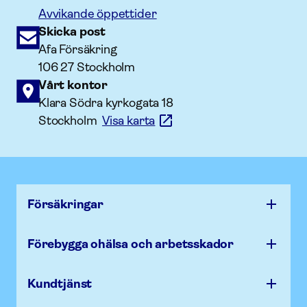
Avvikande öppettider
Skicka post
Afa Försäkring
106 27 Stockholm
Vårt kontor
Klara Södra kyrkogata 18
Stockholm
Visa karta
Försäk­ringar
Förebygga ohälsa och arbets­skador
Kundtjänst