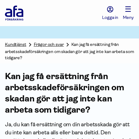
Afa
☰
Försäkring
-
Logga in
Meny
Gå
till
startsidan
Kundtjänst
Frågor och svar
Kan jag få ersättning från
arbetsskadeförsäkringen om skadan gör att jag inte kan arbeta som
tidigare?
Kan jag få ersättning från
arbets­skade­försäkringen om
skadan gör att jag inte kan
arbeta som tidigare?
Ja, du kan få ersättning om din arbetsskada gör att
du inte kan arbeta alls eller bara deltid. Den