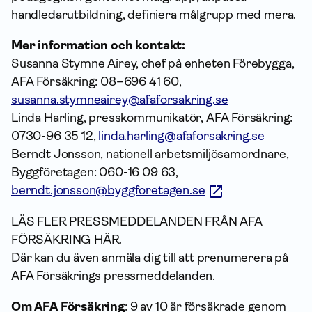
handledarutbildning, definiera målgrupp med mera.
Mer information och kontakt:
Susanna Stymne Airey, chef på enheten Förebygga,
AFA Försäkring: 08–696 41 60,
susanna.stymneairey@afaforsakring.se
Linda Harling, presskommunikatör, AFA Försäkring:
0730-96 35 12,
linda.harling@afaforsakring.se
Berndt Jonsson, nationell arbetsmiljösamordnare,
Byggföretagen: 060-16 09 63,
berndt.jonsson@byggforetagen.se
LÄS FLER PRESSMEDDELANDEN FRÅN AFA
FÖRSÄKRING HÄR.
Där kan du även anmäla dig till att prenumerera på
AFA Försäkrings pressmeddelanden.
Om AFA Försäkring
: 9 av 10 är försäkrade genom