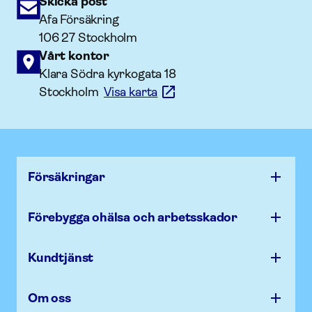
Skicka post
Afa Försäkring
106 27 Stockholm
Vårt kontor
Klara Södra kyrkogata 18
Stockholm
Visa karta
Försäk­ringar
Förebygga ohälsa och arbets­skador
Kundtjänst
Om oss