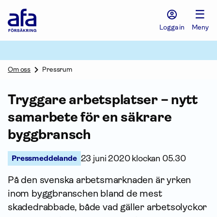
Afa
☰
Försäkring
-
Logga in
Meny
Gå
till
startsidan
Om oss
Pressrum
Tryggare arbetsplatser – nytt
sam­arbete för en säkrare
byggbransch
Pressmeddelande
23 juni 2020 klockan 05.30
På den svenska arbets­marknaden är yrken
inom byggbranschen bland de mest
skadedrabbade, både vad gäller arbetsolyckor