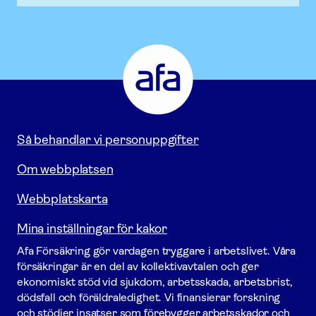
Afa
Försäkring
-
Gå
till
startsidan
Så behandlar vi personuppgifter
Om webbplatsen
Webbplatskarta
Mina inställningar för kakor
Afa För­säkring gör vardagen tryggare i arbetslivet. Våra
försäk­ringar är en del av kollektivavtalen och ger
ekonomiskt stöd vid sjukdom, arbetsskada, arbetsbrist,
dödsfall och föräldraledighet. Vi finansierar forskning
och stödjer insatser som förebygger arbets­skador och