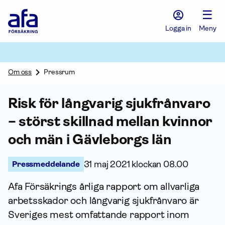
Afa
☰
Försäkring
-
Logga in
Meny
Gå
till
startsidan
Om oss
Pressrum
Risk för långvarig sjukfrånvaro
– störst skillnad mellan kvinnor
och män i Gävleborgs län
Pressmeddelande
31 maj 2021 klockan 08.00
Afa Försäkrings årliga rapport om allvarliga
arbets­skador och långvarig sjukfrånvaro är
Sveriges mest omfattande rapport inom