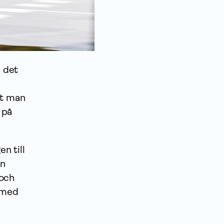
n det
tt man
 på
n till
an
 och
 med