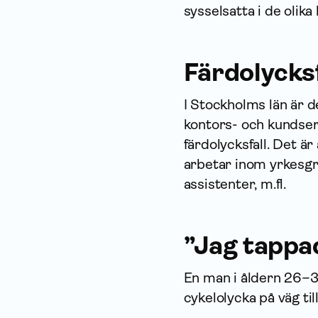
sysselsatta i de olik
Färdolycksf
I Stockholms län är 
kontors- och kundser
färdolycksfall. Det ä
arbetar inom yrkesgr
assistenter, m.fl.
”Jag tappa
En man i åldern 26–3
cykelolycka på väg til