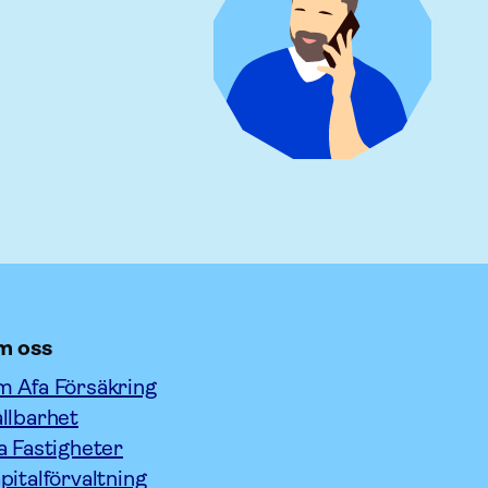
m oss
 Afa Försäkring
llbarhet
a Fastigheter
pitalförvaltning