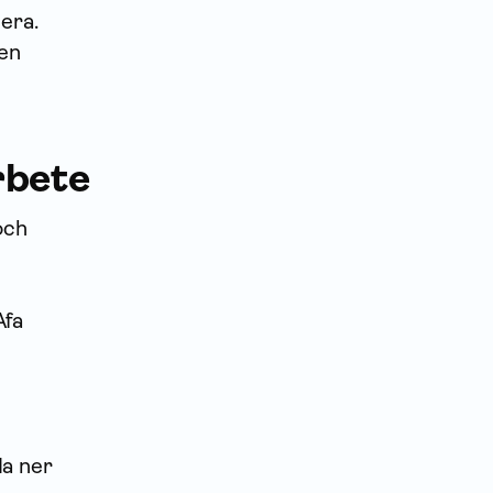
era.
len
rbete
och
Afa
da ner