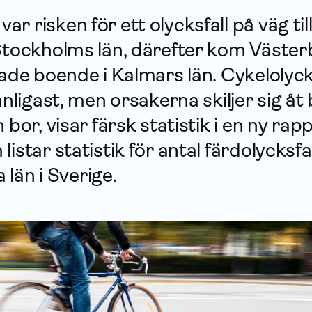
 risken för ett olycksfall på väg till 
Stockholms län, därefter kom Väster
hade boende i Kalmars län. Cykelolyc
vanligast, men orsakerna skiljer sig å
 bor, visar färsk statistik i en ny rap
listar statistik för antal färdolycksfa
a län i Sverige.