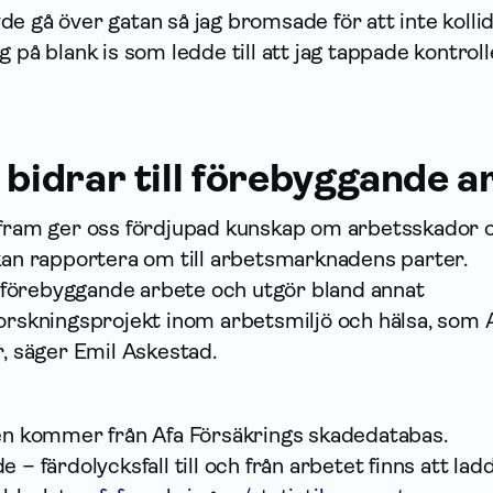
e gå över gatan så jag bromsade för att inte kollid
g på blank is som ledde till att jag tappade kontrol
 bidrar till förebyggande a
 fram ger oss fördjupad kunskap om arbetsskador 
 kan rapportera om till arbetsmarknadens parter.
ll förebyggande arbete och utgör bland annat
forskningsprojekt inom arbetsmiljö och hälsa, som 
r, säger Emil Askestad.
ten kommer från Afa Försäkrings skadedatabas.
 – färdolycksfall till och från arbetet finns att lad