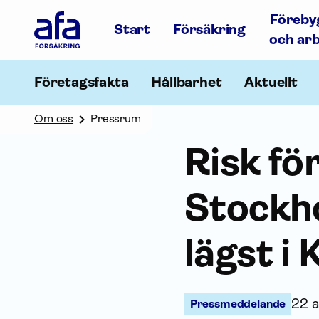
Afa
Föreby
Försäkring
Start
Försäkring
-
och ar
Gå
till
startsidan
Företagsfakta
Hållbarhet
Aktuellt
Om oss
Pressrum
Risk för
Stockh
lägst i
22 a
Pressmeddelande