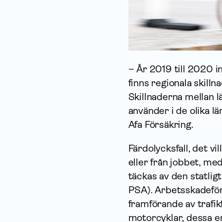
– År 2019 till 2020 i
finns regionala skilln
Skillnaderna mellan lä
använder i de olika lä
Afa Försäkring.
Färdolycksfall, det vi
eller från jobbet, me
täckas av den statli
PSA). Arbetsskadefö
framförande av trafik
motorcyklar, dessa er