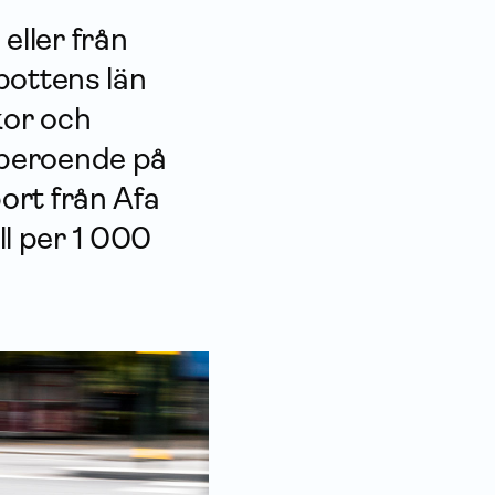
eller från
bottens län
kor och
t beroende på
port från Afa
ll per 1 000