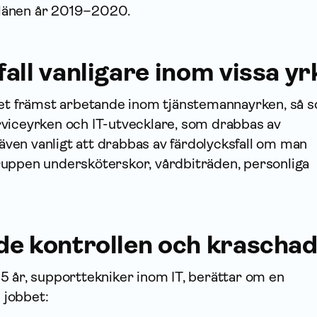
a länen år 2019–2020.
all vanligare inom vissa y
det främst arbetande inom tjänstemannayrken, så 
viceyrken och IT-utvecklare, som drabbas av
r även vanligt att drabbas av färdolycksfall om man
uppen undersköterskor, vårdbiträden, personliga
de kontrollen och krascha
5 år, supporttekniker inom IT, berättar om en
l jobbet: