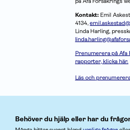
på Afa Försäkrings w
Kontakt:
Emil Askesta
4134,
emil.askestad@
Linda Harling, press
linda.harling@afafors
Prenumerera på Afa Fö
rapporter, klicka här.
Läs och prenumerera 
Behöver du hjälp eller har du frågo
Många hittar svaret bland
vanliga frågor
elle