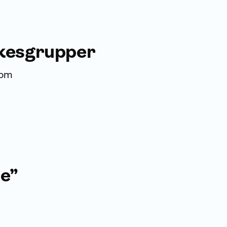
rkesgrupper
som
de”