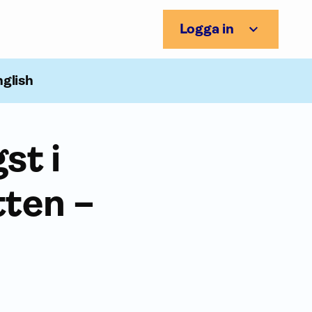
Logga in
nglish
st i
ten –