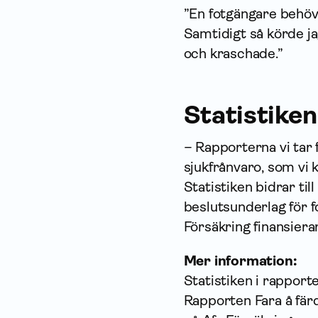
”En fotgängare behövd
Samtidigt så körde ja
och kraschade.”
Statistiken
– Rapporterna vi tar
sjukfrånvaro, som vi
Statistiken bidrar ti
beslutsunderlag för 
Försäkring finansiera
Mer information:
Statistiken i rappor
Rapporten Fara å färde