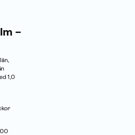
olm –
län,
än
ed 1,0
ckor
 000