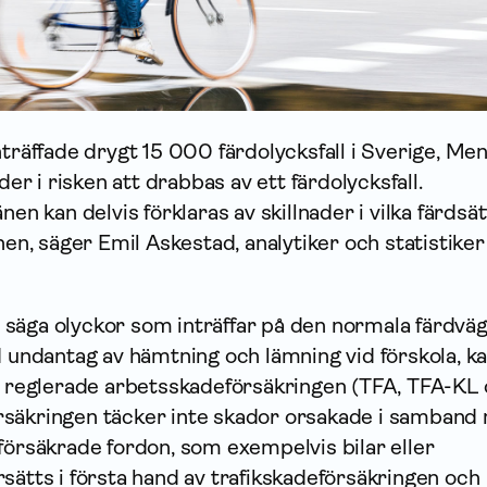
nträffade drygt 15 000 färdolycksfall i Sverige, Me
ader i risken att drabbas av ett färdolycksfall.
nen kan delvis förklaras av skillnader i vilka färdsä
nen, säger Emil Askestad, analytiker och statistiker
ll säga olyckor som inträffar på den normala färdväge
d undantag av hämtning och lämning vid förskola, k
gt reglerade arbetsskadeförsäkringen (TFA, TFA-KL
rsäkringen täcker inte skador orsakade i samband
försäkrade fordon, som exempelvis bilar eller
sätts i första hand av trafikskadeförsäkringen och