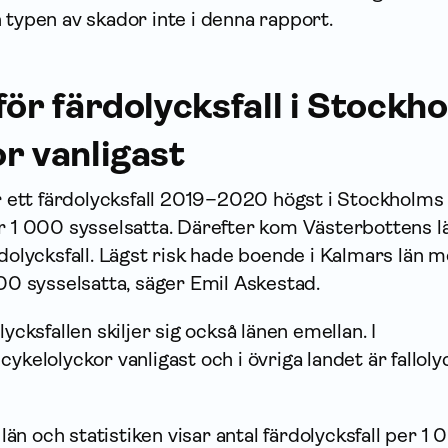
 typen av skador inte i denna rapport.
för färdolycksfall i Stockh
r vanligast
ör ett färdolycksfall 2019–2020 högst i Stockholms 
er 1 000 sysselsatta. Därefter kom Västerbottens l
rdolycksfall. Lägst risk hade boende i Kalmars län m
000 sysselsatta, säger Emil Askestad.
lycksfallen skiljer sig också länen emellan. I
cykelolyckor vanligast och i övriga landet är falloly
a län och statistiken visar antal färdolycksfall per 1