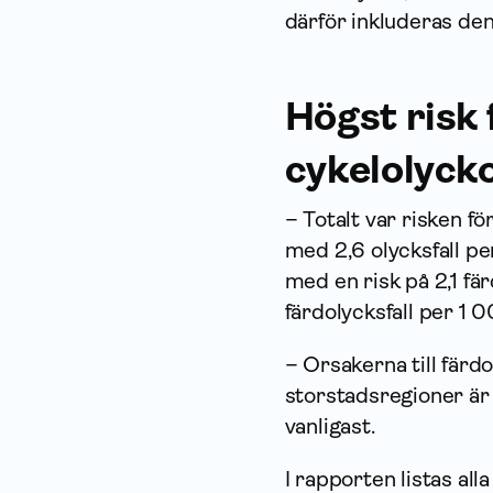
därför inkluderas den
Högst risk 
cykelolycko
– Totalt var risken f
med 2,6 olycksfall p
med en risk på 2,1 fä
färdolycksfall per 1 
– Orsakerna till färdo
storstadsregioner är 
vanligast.
I rapporten listas all