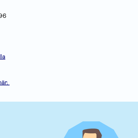
696
la
här.