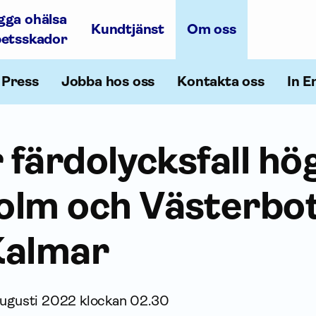
gga ohälsa
Kundtjänst
Om oss
betsskador
Press
Jobba hos oss
Kontakta oss
In E
 färdolycksfall hög
olm och Västerbot
 Kalmar
ugusti 2022 klockan 02.30