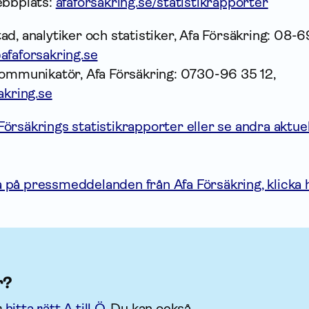
ebbplats:
afaforsakring.se/statistikrapporter
d, analytiker och statistiker, Afa Försäkring: 08-
afaforsakring.se
kommunikatör, Afa Försäkring: 0730-96 35 12,
akring.se
rsäkrings statistikrapporter eller se andra aktuel
på pressmeddelanden från Afa Försäkring, klicka 
r?
r
hitta rätt A till Ö
. Du kan också