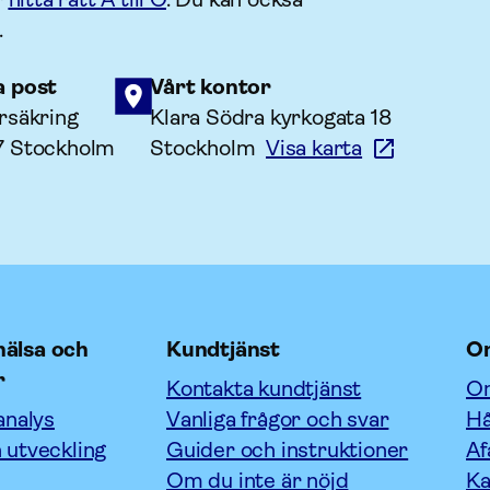
.
a post
Vårt kontor
rsäkring
Klara Södra kyrkogata 18
7 Stockholm
Stockholm
Visa karta
älsa och
Kundtjänst
O
r
Kontakta kundtjänst
Om
analys
Vanliga frågor och svar
Hå
 utveckling
Guider och instruktioner
Af
Om du inte är nöjd
Ka