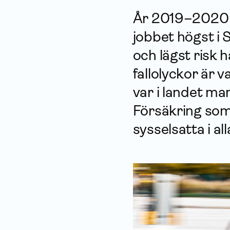
År 2019–2020 var
jobbet högst i 
och lägst risk 
fallolyckor är 
var i landet man
För­säkring som 
sysselsatta i all