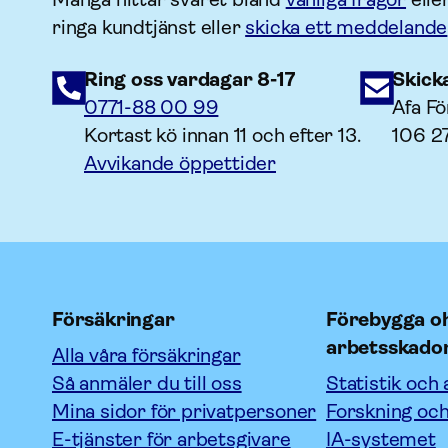
ringa kundtjänst eller
skicka ett meddelande
Ring oss vardagar 8-17
Skick
0771-88 00 99
Afa Fö
Kortast kö innan 11 och efter 13.
106 2
Avvikande öppettider
Försäkringar
Förebygga oh
arbetsskado
Alla våra försäkringar
Så anmäler du till oss
Statistik och 
Mina sidor för privatpersoner
Forskning och
E-tjänster för arbetsgivare
IA-systemet