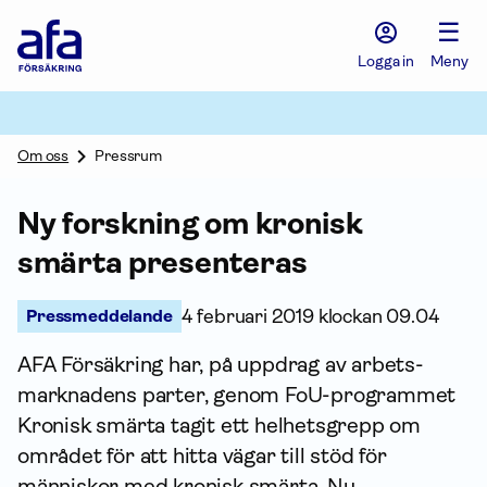
Afa
☰
Försäkring
-
Logga in
Meny
Gå
till
startsidan
Om oss
Pressrum
Ny forskning om kronisk
smärta presenteras
Pressmeddelande
4 februari 2019 klockan 09.04
AFA För­säkring har, på uppdrag av arbets­
marknadens parter, genom FoU-programmet
Kronisk smärta tagit ett helhetsgrepp om
området för att hitta vägar till stöd för
människor med kronisk smärta. Nu