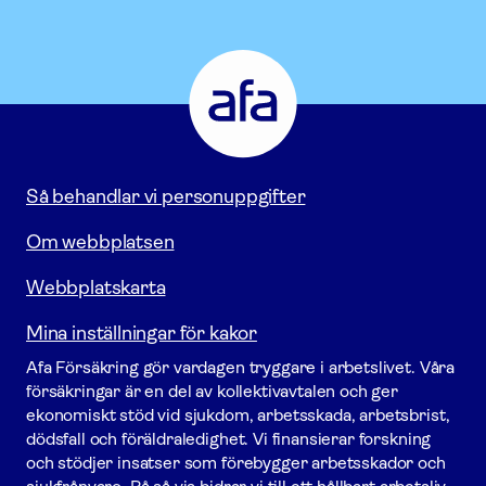
Afa
Försäkring
-
Gå
till
startsidan
Så behandlar vi personuppgifter
Om webbplatsen
Webbplatskarta
Mina inställningar för kakor
Afa För­säkring gör vardagen tryggare i arbetslivet. Våra
försäk­ringar är en del av kollektivavtalen och ger
ekonomiskt stöd vid sjukdom, arbetsskada, arbetsbrist,
dödsfall och föräldraledighet. Vi finansierar forskning
och stödjer insatser som förebygger arbets­skador och