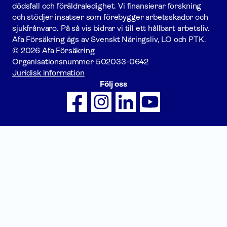
dödsfall och föräldraledighet. Vi finansierar forskning
och stödjer insatser som förebygger arbets­skador och
sjukfrånvaro. På så vis bidrar vi till ett hållbart arbetsliv.
Afa För­säkring ägs av Svenskt Näringsliv, LO och PTK.
© 2026 Afa Försäkring
Organisationsnummer
502033-0642
Juridisk information
Följ oss