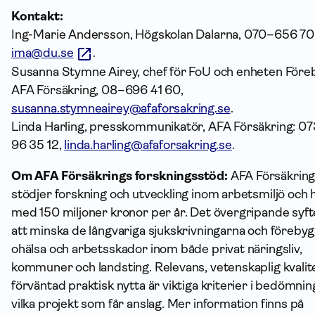
Kontakt:
Ing-Marie Andersson, Högskolan Dalarna, 070–656 70
ima@du.se
.
Susanna Stymne Airey, chef för FoU och enheten Före
AFA Försäkring, 08–696 41 60,
susanna.stymneairey@afaforsakring.se
.
Linda Harling, presskommunikatör, AFA Försäkring: 0
96 35 12,
linda.harling@afaforsakring.se
.
Om AFA Försäkrings forskningsstöd:
AFA Försäkrin
stödjer forskning och utveckling inom arbetsmiljö och 
med 150 miljoner kronor per år. Det övergripande syft
att minska de långvariga sjukskrivningarna och föreby
ohälsa och arbetsskador inom både privat näringsliv,
kommuner och landsting. Relevans, vetenskaplig kvalit
förväntad praktisk nytta är viktiga kriterier i bedömni
vilka projekt som får anslag. Mer information finns på