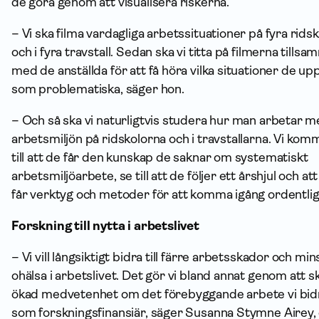
de göra genom att visualisera riskerna.
– Vi ska filma vardagliga arbetssituationer på fyra rids
och i fyra travstall. Sedan ska vi titta på filmerna tills
med de anställda för att få höra vilka situationer de up
som problematiska, säger hon.
– Och så ska vi naturligtvis studera hur man arbetar 
arbetsmiljön på ridskolorna och i travstallarna. Vi kom
till att de får den kunskap de saknar om systematiskt
arbetsmiljöarbete, se till att de följer ett årshjul och at
får verktyg och metoder för att komma igång ordentlig
Forskning till nytta i arbetslivet
– Vi vill långsiktigt bidra till färre arbetsskador och mi
ohälsa i arbetslivet. Det gör vi bland annat genom att 
ökad medvetenhet om det förebyggande arbete vi bidra
som forskningsfinansiär, säger Susanna Stymne Airey,