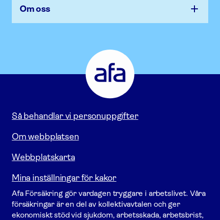
Om oss
Afa
Försäkring
-
Gå
till
startsidan
Så behandlar vi personuppgifter
Om webbplatsen
Webbplatskarta
Mina inställningar för kakor
Afa För­säkring gör vardagen tryggare i arbetslivet. Våra
försäk­ringar är en del av kollektivavtalen och ger
ekonomiskt stöd vid sjukdom, arbetsskada, arbetsbrist,