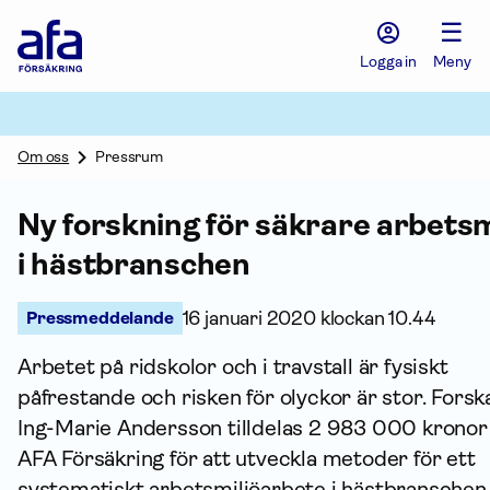
Afa
☰
Försäkring
-
Logga in
Meny
Gå
till
startsidan
Om oss
Pressrum
Ny forskning för säkrare arbetsm
i hästbranschen
Pressmeddelande
16 januari 2020 klockan 10.44
Arbetet på ridskolor och i travstall är fysiskt
påfrestande och risken för olyckor är stor. Fors
Ing-Marie Andersson tilldelas 2 983 000 kronor
AFA För­säkring för att utveckla metoder för ett
systematiskt arbets­miljö­arbete i hästbransche