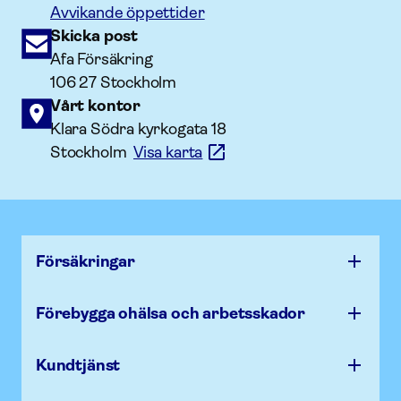
Avvikande öppettider
Skicka post
Afa Försäkring
106 27 Stockholm
Vårt kontor
Klara Södra kyrkogata 18
Stockholm
Visa karta
Försäk­ringar
Förebygga ohälsa och arbets­skador
Kundtjänst