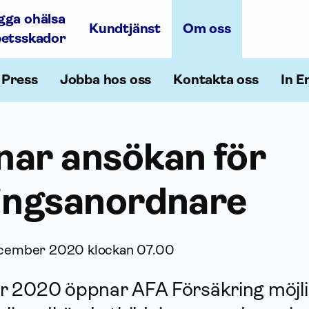
gga ohälsa
Kundtjänst
Om oss
betsskador
Press
Jobba hos oss
Kontakta oss
In E
nar ansökan för
ings­anordnare
ecember 2020 klockan 07.00
 2020 öppnar AFA För­säkring möjli