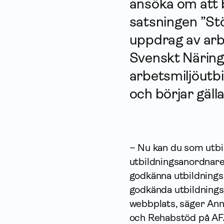
ansöka om att 
satsningen ”Stö
uppdrag av arb
Svenskt Närings
arbets­miljö­ut
och börjar gälla
– Nu kan du som utbi
utbildningsanordnare
godkänna utbildning
godkända utbildning
webbplats
,
säger Ann
och Rehabstöd på AFA