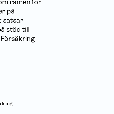
nom ramen för
er på
 satsar
 stöd till
 För­säkring
ldning