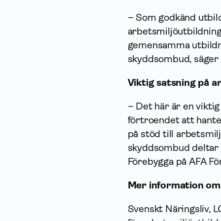
– Som godkänd u
tbi
arbetsmiljöutbildnin
gemensamma utbildnin
skyddsombud
, säger
Viktig satsning på a
– Det här är en viktig
förtroendet att han
på stöd till arbetsmil
skyddsombud deltar 
Förebygga på AFA För
Mer information om
Svenskt Näringsliv, L