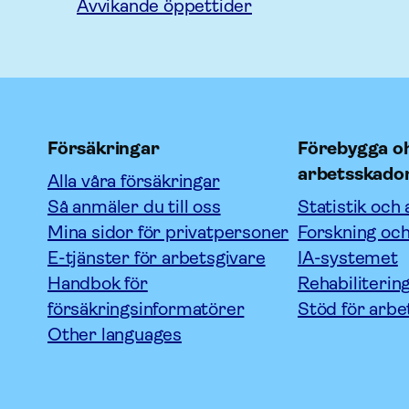
Avvikande öppettider
Försäkringar
Förebygga oh
arbetsskado
Alla våra försäkringar
Så anmäler du till oss
Statistik och 
Mina sidor för privatpersoner
Forskning och
E-tjänster för arbetsgivare
IA-systemet
Handbok för
Rehabiliterin
försäkringsinformatörer
Stöd för arbe
Other languages