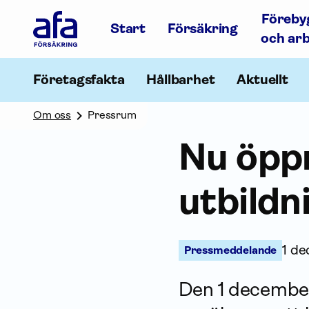
Afa
Föreby
Försäkring
Start
Försäkring
-
och ar
Gå
till
startsidan
Företagsfakta
Hållbarhet
Aktuellt
Om oss
Pressrum
Nu öpp
utbildn
1 d
Pressmeddelande
Den 1 december