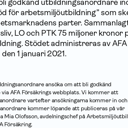
bli godkänd utbildnings­anordnare i
d för arbets­miljö­utbildning” som sk
ets­marknadens parter. Sammanlagt
liv, LO och PTK 75 miljoner kronor på
bildning. Stödet administreras av AFA
 den 1 januari 2021.
ldningsanordnare ansöka om att b
li godkänd
 via AFA Försäkrings webbplats.
Vi kommer att
sanordnare vartefter ansökningarna kommer in och
sanordnare kommer löpande att publiceras på vår
a Mia Olofsson, avdelningschef på Arbetsmiljöutbi
 Försäkring.