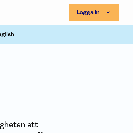
Logga in
nglish
gheten att