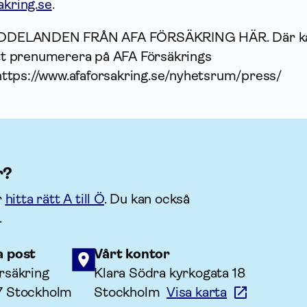
akring.se
.
DDELANDEN FRÅN AFA FÖRSÄKRING HÄR. Där k
 att prenumerera på AFA Försäkrings
ttps://www.afaforsakring.se/nyhetsrum/press/
r?
r
hitta rätt A till Ö
. Du kan också
.
a post
Vårt kontor
rsäkring
Klara Södra kyrkogata 18
7 Stockholm
Stockholm
Visa karta