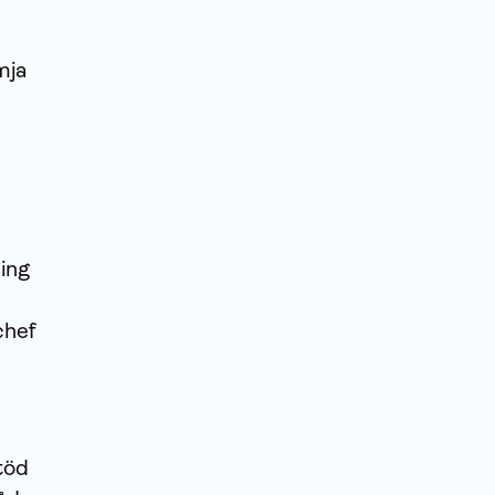
mja
ing
chef
töd