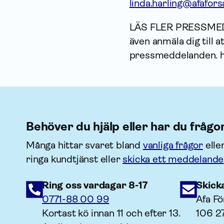
linda.harling@afafors
LÄS FLER PRESSME
även anmäla dig till
pressmeddelanden. h
Behöver du hjälp eller har du frågo
Många hittar svaret bland
vanliga frågor
elle
ringa kundtjänst eller
skicka ett meddelande
Ring oss vardagar 8-17
Skick
0771-88 00 99
Afa Fö
Kortast kö innan 11 och efter 13.
106 2