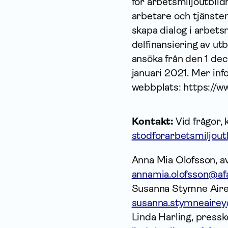
för arbetsmiljöutbild
arbetare och tjänste
skapa dialog i arbets
delfinansiering av ut
ansöka från den 1 de
januari 2021. Mer inf
webbplats: https://w
Kontakt:
Vid frågor,
stodforarbetsmiljout
Anna Mia Olofsson, a
annamia.olofsson@afa
Susanna Stymne Aire
susanna.stymneairey
Linda Harling, pres