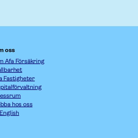
m oss
 Afa Försäkring
llbarhet
a Fastigheter
pitalförvaltning
ressrum
bba hos oss
 English