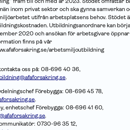
ning” fram till och med år 2023. Stödet omfattar 
män inom privat sektor och ska gynna samverkan 
miljöarbetet utifrån arbetsplatsens behov. Stödet 
bildningskostnaden. Utbildningsanordnare kan börj
cember 2020 och ansökan för arbetsgivare öppnar
ormation finns på vår
ww.afaforsakring.se/arbetsmiljoutbildning
 kontakta oss på: 08-696 40 36,
bildning@afaforsakring.se
.
vdelningschef Förebygga: 08-696 45 78,
forsakring.se
.
y, enhetschef Förebygga: 08-696 41 60,
@afaforsakring.se
.
skommunikatör: 0730-96 35 12,