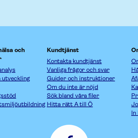
älsa och
Kundtjänst
O
r
Kontakta kundtjänst
Om
analys
Vanliga frågor och svar
Hå
 utveckling
Guider och instruktioner
Af
Om du inte är nöjd
Ka
gsstöd
Sök bland våra filer
P
tsmiljöutbildning
Hitta rätt A till Ö
Jo
In
Afa
Försäkring
-