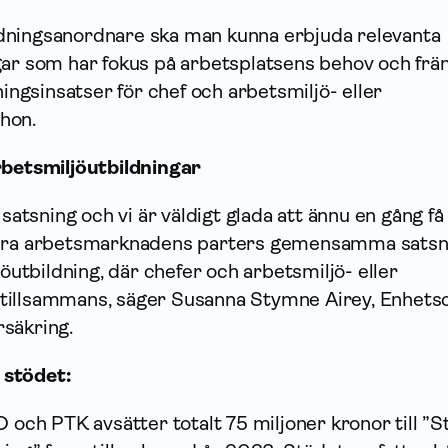
ldningsanordnare ska man kunna erbjuda relevanta
gar som har fokus på arbetsplatsens behov och frä
gsinsatser för chef och arbetsmiljö- eller
 hon.
rbetsmiljöutbildningar
 satsning och vi är väldigt glada att ännu en gång få
tera arbetsmarknadens parters gemensamma satsn
jöutbildning, där chefer och arbetsmiljö- eller
tillsammans, säger Susanna Stymne Airey, Enhets
säkring.
 stödet:
O och PTK avsätter totalt 75 miljoner kronor till ”S