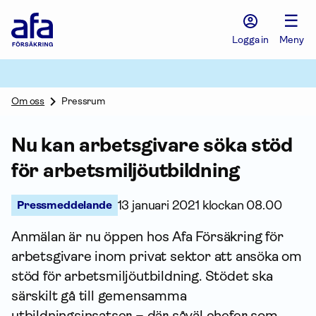
Afa
☰
Försäkring
-
Logga in
Meny
Gå
till
startsidan
Om oss
Pressrum
Nu kan arbetsgivare söka stöd
för arbets­miljö­utbildning
Pressmeddelande
13 januari 2021 klockan 08.00
Anmälan är nu öppen hos Afa För­säkring för
arbetsgivare inom privat sektor att ansöka om
stöd för arbets­miljö­utbildning. Stödet ska
särskilt gå till gemensamma
utbildningsinsatser – där såväl chefer som