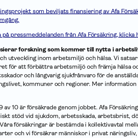
ingsprojekt som beviljats finansiering av Afa Försäk
omgång.
på pressmeddelanden från Afa Försäkring, klicka h
sierar forskning som kommer till nytta i arbetsli
och utveckling inom arbetsmiljö och hälsa. Vi satsa
et för att förbättra arbetsmiljö och främja hälsa o
skador och långvarig sjukfrånvaro för de anställd
ingslivet, kommuner och regioner. Mer information 
9 av 10 är försäkrade genom jobbet. Afa Försäkring
skt stöd vid sjukdom, arbetsskada, arbetsbrist, dö
 Våra försäkringar är bestämda i kollektivavtal mell
er och vi försäkrar människor i privat näringsliv,