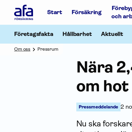
Afa
Föreby
Försäkring
Start
Försäkring
-
och ar
Gå
till
startsidan
Företagsfakta
Hållbarhet
Aktuellt
Om oss
Pressrum
Nära 2,
om hot 
2 n
Pressmeddelande
Nu ska forskar