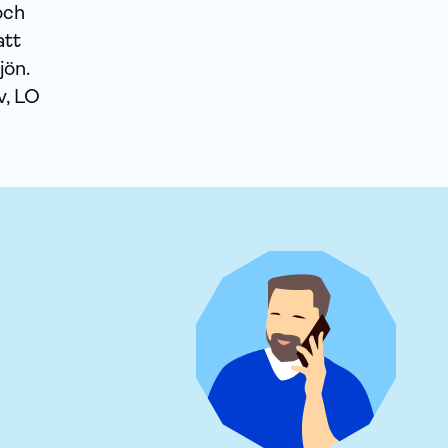
och
att
jön.
v, LO