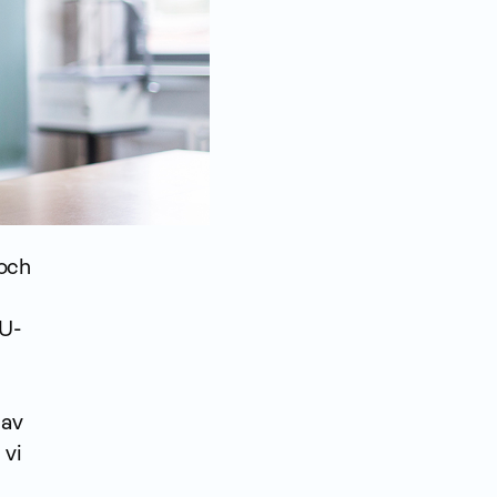
 och
oU-
 av
 vi