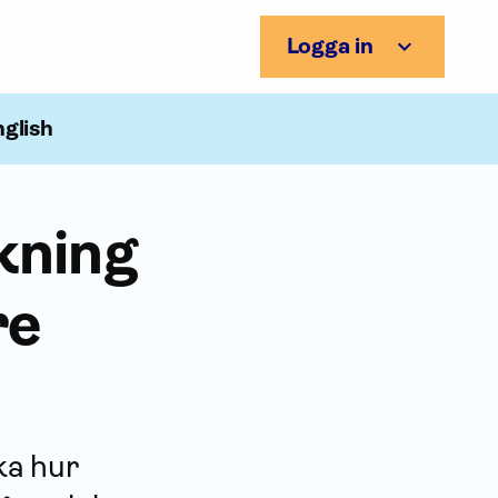
Logga in
nglish
skning
re
ka hur