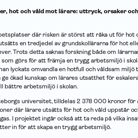
er, hot och våld mot lärare: uttryck, orsaker oc
betsplatser där risken är störst att råka ut för hot
utsätts en tredjedel av grundskollärarna för hot ell
ever. Trots detta saknas forskning både om lärarna
som görs för att främja en trygg arbetsmiljö i skol
man lyckats omvandla en hotfull och våldsam miljö ti
n ge ökad kunskap om lärares utsatthet för eskaler
ll bättre arbetsmiljö i skolan.
teborgs universitet, tilldelas 2 378 000 kronor för 
oner där lärare utsätts för hot och våld uppstår o
as. I projektet ingår också att ta reda på vilka ins
ter in för att skapa en trygg arbetsmiljö.