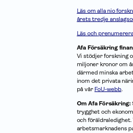
Läs om alla nio forskn
årets tredje anslags
Läs och prenumerera 
Afa Försäkring finan
Vi stödjer forskning 
miljoner kronor om år
därmed minska arbets
inom det privata när
på vår
FoU-webb
.
Om Afa Försäkring:
trygghet och ekonomi
och föräldraledighet.
arbetsmarknadens part