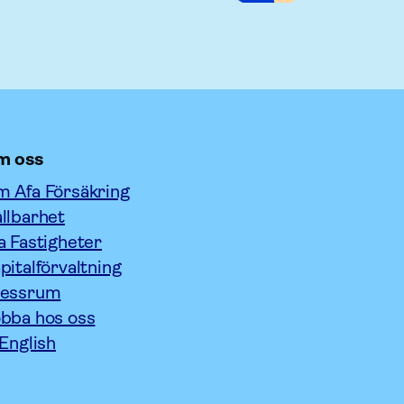
m oss
 Afa Försäkring
llbarhet
a Fastigheter
pitalförvaltning
ressrum
bba hos oss
 English