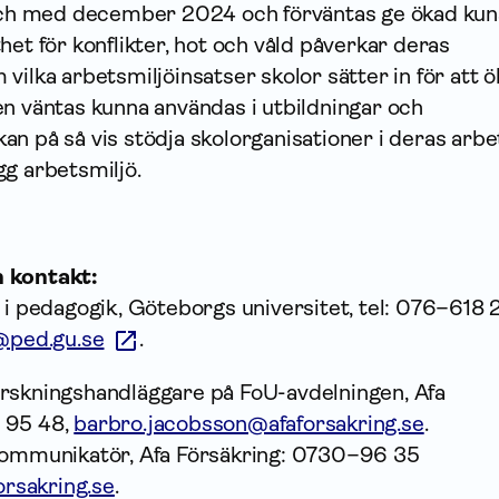
 och med december 2024 och förväntas ge ökad ku
het för konflikter, hot och våld påverkar deras
vilka arbetsmiljöinsatser skolor sätter in för att ö
en väntas kunna användas i utbildningar och
n på så vis stödja skolorganisationer i deras arbe
gg arbetsmiljö.
h kontakt:
 i pedagogik, Göteborgs universitet, tel: 076–618 
@ped.gu.se
.
rskningshandläggare på FoU-avdelningen, Afa
 95 48,
barbro.jacobsson@afaforsakring.se
.
kommunikatör, Afa Försäkring: 0730–96 35
orsakring.se
.