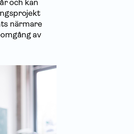
tår och kan
ngs­projekt
ats närmare
e omgång av