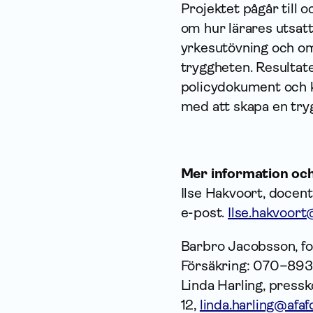
Projektet pågår till
om hur lärares utsatt
yrkesutövning och om 
tryggheten. Resultat
policydokument och ka
med att skapa en try
Mer information oc
Ilse Hakvoort, docent
e-post.
Ilse.hakvoort
Barbro Jacobsson, fo
Försäkring: 070–893
Linda Harling, press
12,
linda.harling@afaf