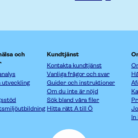
älsa och
Kundtjänst
O
r
Kontakta kundtjänst
Om
analys
Vanliga frågor och svar
Hå
 utveckling
Guider och instruktioner
Af
Om du inte är nöjd
Ka
gsstöd
Sök bland våra filer
P
tsmiljöutbildning
Hitta rätt A till Ö
Jo
In
Afa
Försäkring