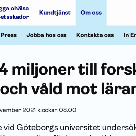
gga ohälsa
Kundtjänst
Om oss
betsskador
Press
Jobba hos oss
Kontakta oss
In E
4 miljoner till for
och våld mot lära
ovember 2021 klockan 08.00
e vid Göteborgs universitet undersö