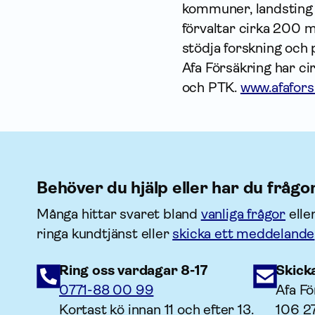
kommuner, landsting o
förvaltar cirka 200 m
stödja forskning och p
Afa Försäkring har c
och PTK.
www.afafors
Behöver du hjälp eller har du frågo
Många hittar svaret bland
vanliga frågor
elle
ringa kundtjänst eller
skicka ett meddelande
Ring oss vardagar 8-17
Skick
0771-88 00 99
Afa Fö
Kortast kö innan 11 och efter 13.
106 2