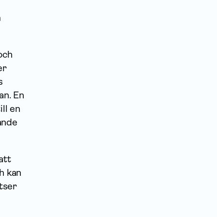
h
 och
er
s
an. En
ll en
ande
att
ch kan
atser