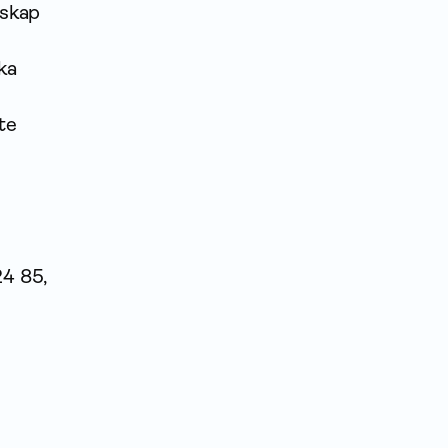
nskap
ka
te
24 85,