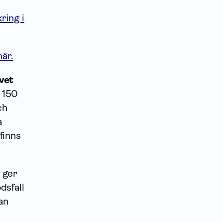
ring i
är.
vet
r 150
ch
a
finns
 ger
dsfall
an