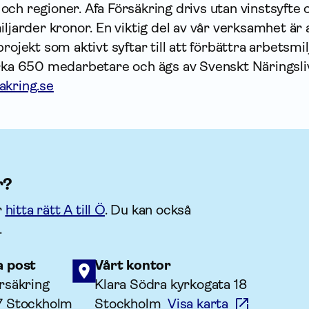
ch regioner. Afa Försäkring drivs utan vinstsyfte 
iljarder kronor. En viktig del av vår verksamhet är 
rojekt som aktivt syftar till att förbättra arbetsmil
irka 650 medarbetare och ägs av Svenskt Näringsli
akring.se
r?
r
hitta rätt A till Ö
. Du kan också
.
a post
Vårt kontor
rsäkring
Klara Södra kyrkogata 18
7 Stockholm
Stockholm
Visa karta