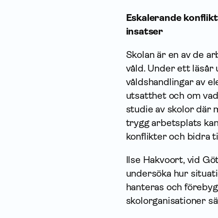
Eskalerande konflikt
insatser
Skolan är en av de ar
våld. Under ett läsår 
våldshandlingar av el
utsatthet och om vad 
studie av skolor där 
trygg arbetsplats ka
konflikter och bidra ti
Ilse Hakvoort, vid Gö
undersöka hur situati
hanteras och förebygg
skolorganisationer sät