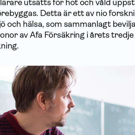
 lärare utsätts för hot och våld upps
rebyggas. Detta är ett av nio forskni
jö och hälsa, som sammanlagt bevilj
nor av Afa För­säkring i årets tredj
kning.