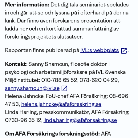
Mer information:
Det digitala seminariet spelades
in och går att se och lyssna på i efterhand på denna
länk. Där finns även forskarens presentation att
ladda ner och en kortfattad sammanfattning av
forskningsprojektets slutsatser.
Rapporten finns publicerad på
IVL:s webbplats
.
Kontakt
:
Sanny Shamoun, filosofie doktor i
psykologi och arbetsmiljöforskare på IVL Svenska
Miljöinstitutet: 010-788 65 52, 073-620 04 29,
sanny.shamoun@ivl.se
Helena Jahncke, FoU-chef AFA Försäkring: 08-696
47 53,
helena.jahncke@afaforsakring.se
Linda Harling, presskommunikatör, AFA Försäkring:
0730-96 35 12,
linda.harling@afaforsakring.se
Om AFA Försäkrings forskningsstöd:
AFA