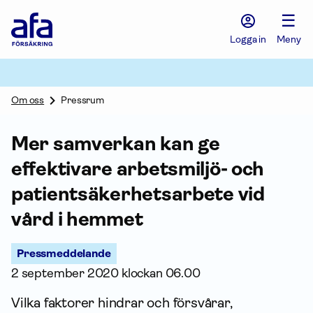
Afa
☰
Försäkring
-
Logga in
Meny
Gå
till
startsidan
Om oss
Pressrum
Mer samverkan kan ge
effektivare arbetsmiljö- och
patientsäkerhetsarbete vid
vård i hemmet
Pressmeddelande
2 september 2020 klockan 06.00
Vilka faktorer hindrar och försvårar,