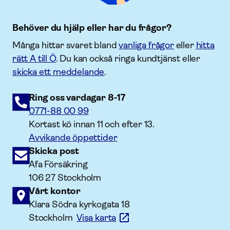
Behöver du hjälp eller har du frågor?
Många hittar svaret bland
vanliga frågor
eller
hitta
rätt A till Ö
. Du kan också ringa kundtjänst eller
skicka ett meddelande
.
Ring oss vardagar 8-17
0771-88 00 99
Kortast kö innan 11 och efter 13.
Avvikande öppettider
Skicka post
Afa Försäkring
106 27 Stockholm
Vårt kontor
Klara Södra kyrkogata 18
Stockholm
Visa karta