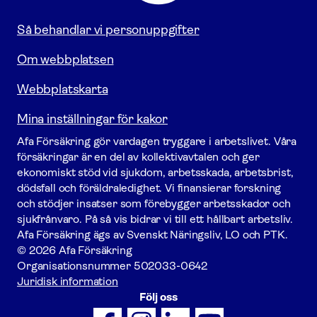
startsidan
Så behandlar vi personuppgifter
Om webbplatsen
Webbplatskarta
Mina inställningar för kakor
Afa För­säkring gör vardagen tryggare i arbetslivet. Våra
försäk­ringar är en del av kollektivavtalen och ger
ekonomiskt stöd vid sjukdom, arbetsskada, arbetsbrist,
dödsfall och föräldraledighet. Vi finansierar forskning
och stödjer insatser som förebygger arbets­skador och
sjukfrånvaro. På så vis bidrar vi till ett hållbart arbetsliv.
Afa För­säkring ägs av Svenskt Näringsliv, LO och PTK.
© 2026 Afa Försäkring
Organisationsnummer
502033-0642
Juridisk information
Följ oss