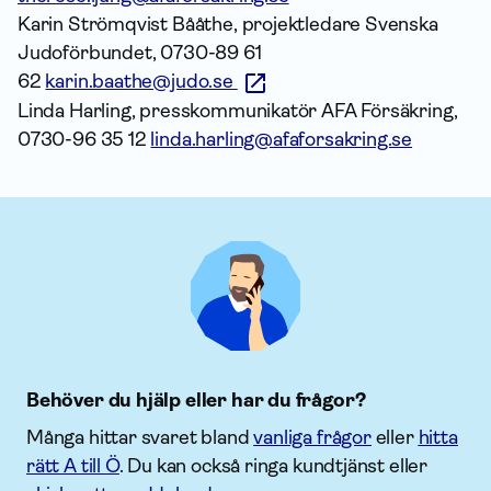
Karin Strömqvist Bååthe, projektledare Svenska
Judoförbundet, 0730-89 61
62
karin.baathe@judo.se
Linda Harling, presskommunikatör AFA Försäkring,
0730-96 35 12
linda.harling@afaforsakring.se
Behöver du hjälp eller har du frågor?
Många hittar svaret bland
vanliga frågor
eller
hitta
rätt A till Ö
. Du kan också ringa kundtjänst eller