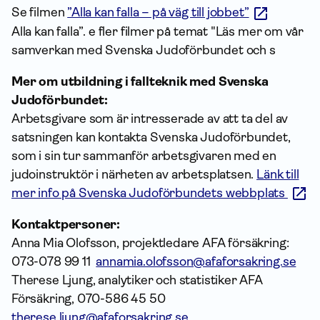
Se filmen
”Alla kan falla – på väg till jobbet”
Alla kan falla”.
e fler filmer på temat "
Läs mer om vår
samverkan med Svenska Judoförbundet och s
Mer om utbildning i fallteknik med Svenska
Judoförbundet:
Arbetsgivare som är intresserade av att ta del av
satsningen kan kontakta Svenska Judoförbundet,
som i sin tur sammanför arbetsgivaren med en
judoinstruktör i närheten av arbetsplatsen.
Länk till
mer info på Svenska Judoförbundets webbplats
Kontaktpersoner:
Anna Mia Olofsson, projektledare AFA försäkring:
073-078 99 11
annamia.olofsson@afaforsakring.se
Therese Ljung, analytiker och statistiker AFA
Försäkring, 070-586 45 50
therese.ljung@afaforsakring.se