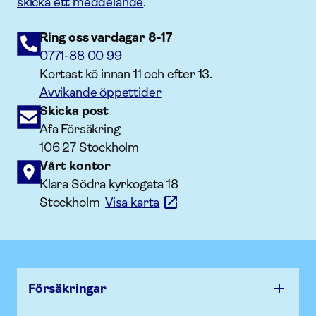
skicka ett meddelande
.
Ring oss vardagar 8-17
0771-88 00 99
Kortast kö innan 11 och efter 13.
Avvikande öppettider
Skicka post
Afa Försäkring
106 27 Stockholm
Vårt kontor
Klara Södra kyrkogata 18
Stockholm
Visa karta
Försäk­ringar