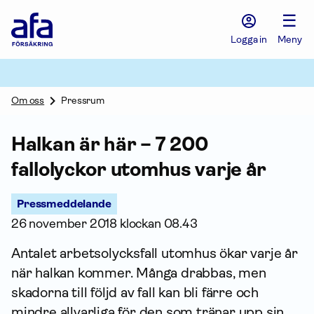
Afa
☰
Försäkring
-
Logga in
Meny
Gå
till
startsidan
Om oss
Pressrum
Halkan är här – 7 200
fallolyckor utomhus varje år
Pressmeddelande
26 november 2018 klockan 08.43
Antalet arbetsolycksfall utomhus ökar varje år
när halkan kommer. Många drabbas, men
skadorna till följd av fall kan bli färre och
mindre allvarliga för den som tränar upp sin