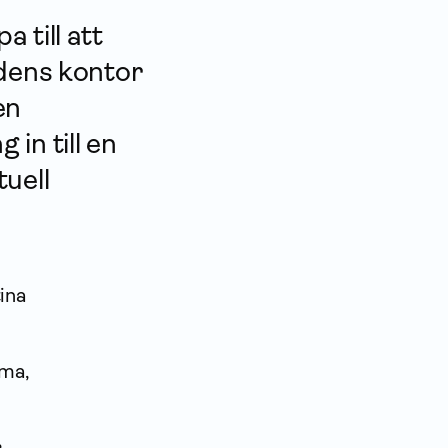
 till att
idens kontor
en
in till en
uell
ina
öma,
r