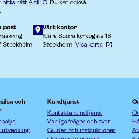
r
hitta rätt A till Ö
. Du kan också
.
a post
Vårt kontor
rsäkring
Klara Södra kyrkogata 18
7 Stockholm
Stockholm
Visa karta
älsa och
Kundtjänst
O
r
Kontakta kundtjänst
Om
analys
Vanliga frågor och svar
Hå
 utveckling
Guider och instruktioner
Af
Om du inte är nöjd
Ka