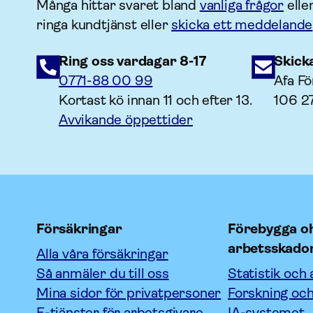
Många hittar svaret bland
vanliga frågor
elle
ringa kundtjänst eller
skicka ett meddelande
Ring oss vardagar 8-17
Skick
0771-88 00 99
Afa Fö
Kortast kö innan 11 och efter 13.
106 2
Avvikande öppettider
Försäkringar
Förebygga oh
arbetsskado
Alla våra försäkringar
Så anmäler du till oss
Statistik och 
Mina sidor för privatpersoner
Forskning och
E-tjänster för arbetsgivare
IA-systemet