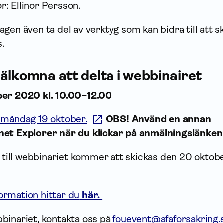
: Ellinor Persson.
gen även ta del av verktyg som kan bidra till att s
s.
älkomna att delta i webbinairet
ber 2020 kl. 10.00–12.00
 måndag 19 oktober.
OBS! Använd en annan
net Explorer när du klickar på anmälningslänken
g till webbinariet kommer att skickas den 20 oktober
rmation hittar du
här.
binariet, kontakta oss på
fouevent@afaforsakring.