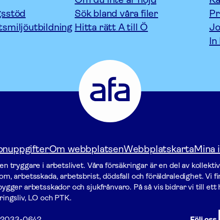
gsstöd
Sök bland våra filer
P
tsmiljöutbildning
Hitta rätt A till Ö
Jo
In
Afa
Försäkring
-
Gå
till
startsidan
onuppgifter
Om webbplatsen
Webbplatskarta
Mina i
n tryggare i arbetslivet. Våra försäk­ringar är en del av kollekti
m, arbetsskada, arbetsbrist, dödsfall och föräldraledighet. Vi f
gger arbets­skador och sjukfrånvaro. På så vis bidrar vi till ett h
ringsliv, LO och PTK.
2033-0642
Följ oss