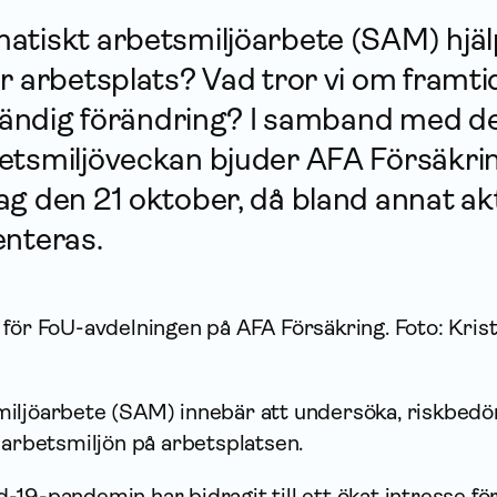
tiskt arbets­miljö­arbete (SAM) hjälpa
r arbetsplats? Vad tror vi om framt
 ständig förändring? I samband med d
tsmiljöveckan bjuder AFA För­säkring 
g den 21 oktober, då bland annat akt
enteras.
för FoU-avdelningen på AFA Försäkring. Foto: Krist
iljöarbete (SAM) innebär att undersöka, riskbed
 arbetsmiljön på arbetsplatsen.
19-pandemin har bidragit till ett ökat intresse fö