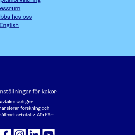
ressrum
bba hos oss
 English
nställningar för kakor
vavtalen och ger
inansierar forskning och
ållbart arbetsliv. Afa För­