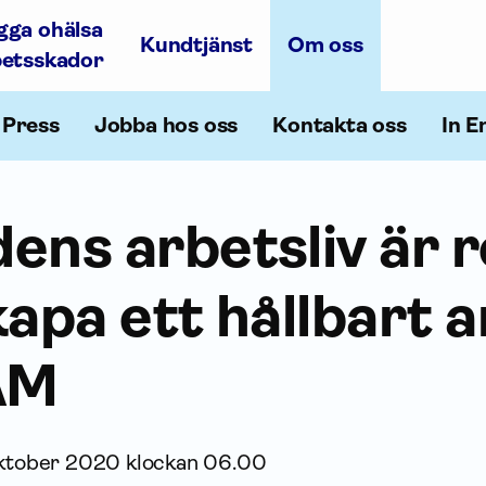
gga ohälsa
Kundtjänst
Om oss
betsskador
Press
Jobba hos oss
Kontakta oss
In E
ens arbetsliv är 
kapa ett hållbart a
AM
oktober 2020 klockan 06.00