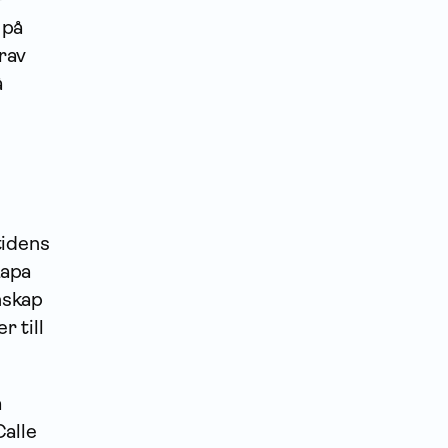
 på
krav
å
tidens
kapa
nskap
r till
a
Calle