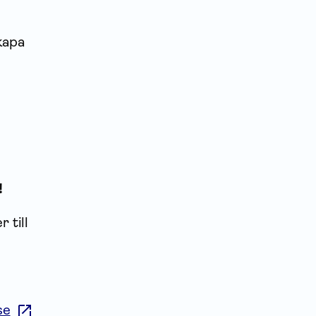
kapa
!
 till
se