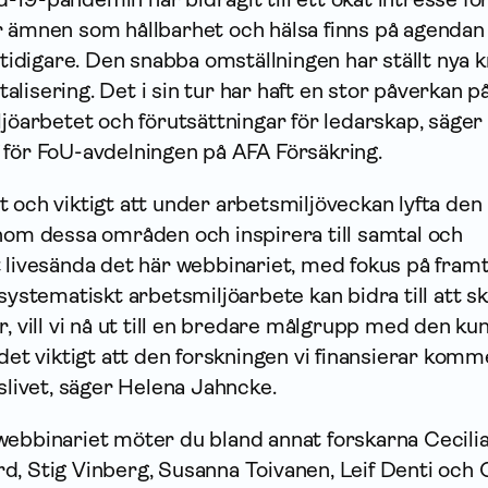
r ämnen som hållbarhet och hälsa finns på agendan
n tidigare. Den snabba omställningen har ställt nya 
italisering. Det i sin tur har haft en stor påverkan p
ljöarbetet och förutsättningar för ledarskap, säger
 för FoU-avdelningen på AFA Försäkring.
 och viktigt att under arbetsmiljöveckan lyfta den
inom dessa områden och inspirera till samtal och
t livesända det här webbinariet, med fokus på fram
 systematiskt arbetsmiljöarbete kan bidra till att s
r, vill vi nå ut till en bredare målgrupp med den ku
det viktigt att den forskningen vi finansierar komme
tslivet, säger Helena Jahncke.
webbinariet möter du bland annat forskarna Cecili
, Stig Vinberg, Susanna Toivanen, Leif Denti och 