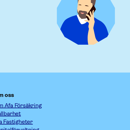
m oss
 Afa Försäkring
llbarhet
a Fastigheter
pitalförvaltning