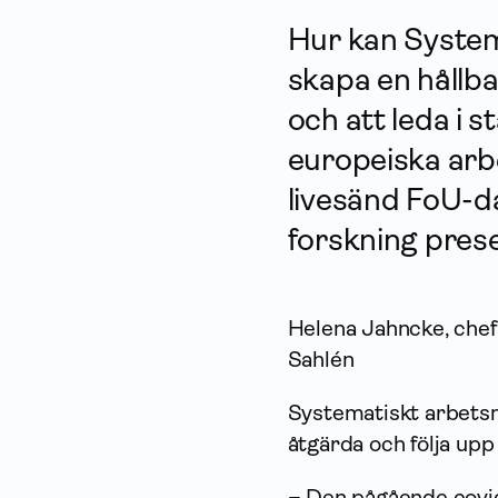
Hur kan Systema
skapa en hållba
och att leda i
europeiska arbe
livesänd FoU-da
forskning pres
Helena Jahncke, chef 
Sahlén
Systematiskt arbetsm
åtgärda och följa upp
– Den pågående covid-