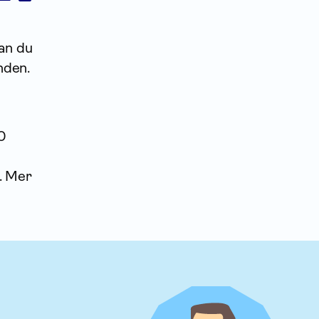
an du
nden.
50
. Mer