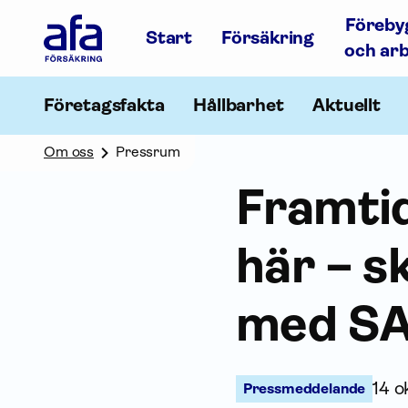
Afa
Föreby
Försäkring
Start
Försäkring
-
och ar
Gå
till
startsidan
Företagsfakta
Hållbarhet
Aktuellt
Om oss
Pressrum
Framtid
här – s
med S
14 
Pressmeddelande