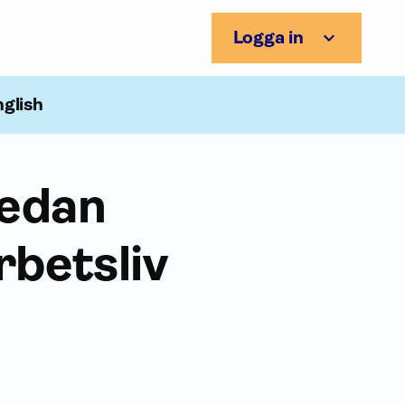
Logga in
nglish
redan
rbetsliv