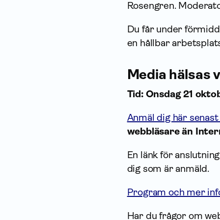
Rosengren. Moderator
Du får under förmidda
en hållbar arbetsplat
Media hälsas v
Tid: Onsdag 21 okto
Anmäl dig här senast
webbläsare än Inter
En länk för anslutnin
dig som är anmäld.
Program och mer info
Har du frågor om web