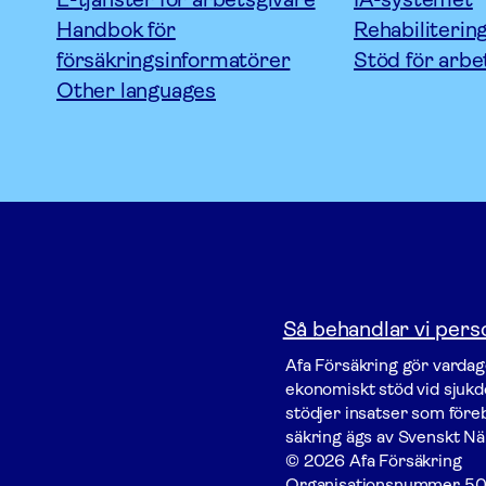
Handbok för
Rehabiliterin
försäkringsinformatörer
Stöd för arbe
Other languages
Så behandlar vi pers
Afa För­säkring gör vardage
ekonomiskt stöd vid sjukdo
stödjer insatser som föreby
säkring ägs av Svenskt Nä
© 2026 Afa Försäkring
Organisationsnummer
50