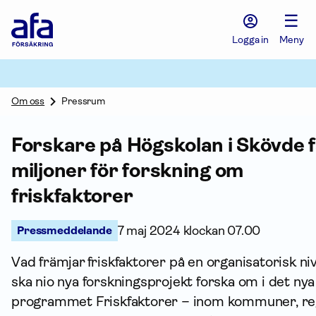
Afa
☰
Försäkring
-
Logga in
Meny
Gå
till
startsidan
Om oss
Pressrum
Forskare på Högskolan i Skövde f
miljoner för forskning om
friskfaktorer
Pressmeddelande
7 maj 2024 klockan 07.00
Vad främjar friskfaktorer på en organisatorisk ni
ska nio nya forsknings­projekt forska om i det ny
programmet Friskfaktorer – inom kommuner, re