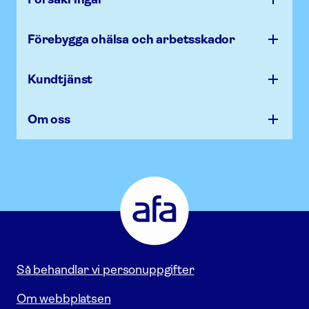
Förebygga ohälsa och arbets­skador
Kundtjänst
Om oss
Afa
Försäkring
-
Gå
till
startsidan
Så behandlar vi personuppgifter
Om webbplatsen