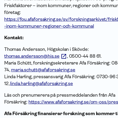
Friskfaktorer – inom kommuner, regioner och kommun
företag:
https://fou.afaforsakring.se/sv/forskningsarkivet/frisk
-inom-kommuner-regioner-och-kommunal
Kontakt:
Thomas Andersson, Högskolan i Skövde:
thomas.andersson@his.se
, 0500-44 88 61.
Maria Schütt, forskningsekreterare Afa Försäkring: 0
74,
maria.schutt@afaforsakring.se
Linda Harling, pressansvarig Afa Försäkring: 0730-96 
12,
linda.harling@afaforsakring.se
Läs och prenumerera på pressmeddelanden från Afa
Försäkring:
https://www.afaforsakring.se/om-oss/pre
Afa Försäkring finansierar forskning som kommer ti