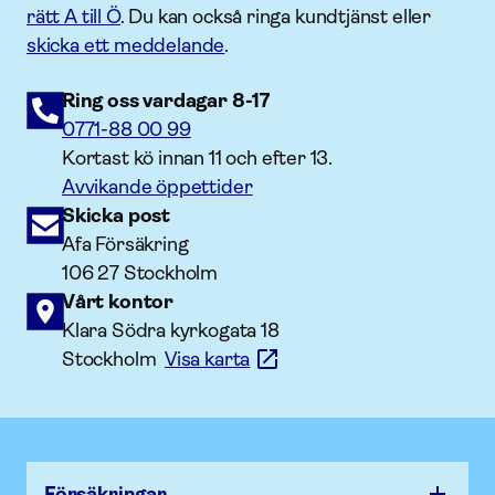
rätt A till Ö
. Du kan också ringa kundtjänst eller
skicka ett meddelande
.
Ring oss vardagar 8-17
0771-88 00 99
Kortast kö innan 11 och efter 13.
Avvikande öppettider
Skicka post
Afa Försäkring
106 27 Stockholm
Vårt kontor
Klara Södra kyrkogata 18
Stockholm
Visa karta
Försäk­ringar