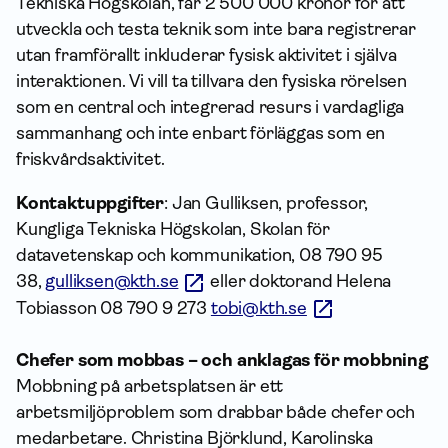
Tekniska Högskolan, får 2 500 000 kronor för att
utveckla och testa teknik som inte bara registrerar
utan framförallt inkluderar fysisk aktivitet i själva
interaktionen. Vi vill ta tillvara den fysiska rörelsen
som en central och integrerad resurs i vardagliga
sammanhang och inte enbart förläggas som en
friskvårdsaktivitet.
Kontaktuppgifter
: Jan Gulliksen, professor,
Kungliga Tekniska Högskolan, Skolan för
datavetenskap och kommunikation, 08 790 95
38,
gulliksen@kth.se
eller doktorand Helena
Tobiasson 08 790 9 273
tobi@kth.se
Chefer som mobbas – och anklagas för mobbning
Mobbning på arbetsplatsen är ett
arbetsmiljöproblem som drabbar både chefer och
medarbetare. Christina Björklund, Karolinska