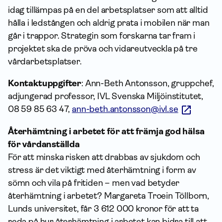
idag tillämpas på en del arbetsplatser som att alltid
hålla i ledstången och aldrig prata i mobilen när man
går i trappor. Strategin som forskarna tar fram i
projektet ska de pröva och vidareutveckla på tre
vårdarbetsplatser.
Kontaktuppgifter
: Ann-Beth Antonsson, gruppchef,
adjungerad professor, IVL Svenska Miljöinstitutet,
08 59 85 63 47,
ann-beth.antonsson@ivl.se
Återhämtning i arbetet för att främja god hälsa
för vårdanställda
För att minska risken att drabbas av sjukdom och
stress är det viktigt med återhämtning i form av
sömn och vila på fritiden – men vad betyder
återhämtning i arbetet? Margareta Troein Töllborn,
Lunds universitet, får 3 612 000 kronor för att ta
reda på hur återhämtning i arbetet kan bidra till att