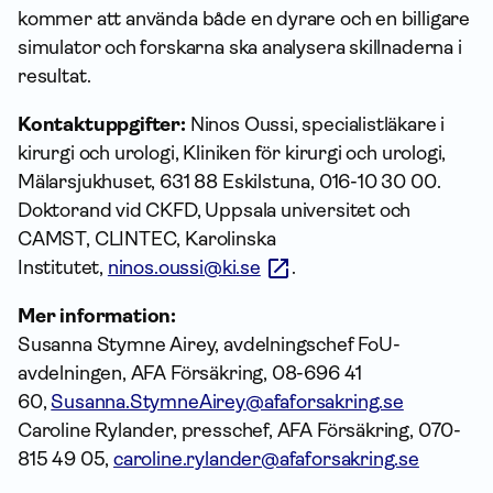
kommer att använda både en dyrare och en billigare
simulator och forskarna ska analysera skillnaderna i
resultat.
Kontaktuppgifter:
Ninos Oussi, specialistläkare i
kirurgi och urologi, Kliniken för kirurgi och urologi,
Mälarsjukhuset, 631 88 Eskilstuna, 016-10 30 00.
Doktorand vid CKFD, Uppsala universitet och
CAMST, CLINTEC, Karolinska
Institutet,
ninos.oussi@ki.se
.
Mer information:
Susanna Stymne Airey, avdelningschef FoU-
avdelningen, AFA Försäkring, 08-696 41
60,
Susanna.StymneAirey@afaforsakring.se
Caroline Rylander, presschef, AFA Försäkring, 070-
815 49 05,
caroline.rylander@afaforsakring.se