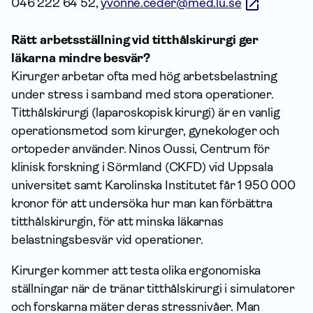
046 222 64 52,
yvonne.ceder@med.lu.se
Rätt arbetsställning vid titthålskirurgi ger
läkarna mindre besvär?
Kirurger arbetar ofta med hög arbetsbelastning
under stress i samband med stora operationer.
Titthålskirurgi (laparoskopisk kirurgi) är en vanlig
operationsmetod som kirurger, gynekologer och
ortopeder använder. Ninos Oussi, Centrum för
klinisk forskning i Sörmland (CKFD) vid Uppsala
universitet samt Karolinska Institutet får 1 950 000
kronor för att undersöka hur man kan förbättra
titthålskirurgin, för att minska läkarnas
belastningsbesvär vid operationer.
Kirurger kommer att testa olika ergonomiska
ställningar när de tränar titthålskirurgi i simulatorer
och forskarna mäter deras stressnivåer. Man