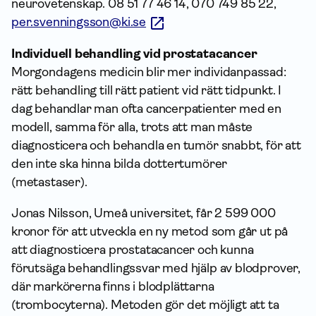
neurovetenskap. 08 51 77 46 14, 070 749 85 22,
per.svenningsson@ki.se
Individuell behandling vid prostatacancer
Morgondagens medicin blir mer individanpassad:
rätt behandling till rätt patient vid rätt tidpunkt. I
dag behandlar man ofta cancerpatienter med en
modell, samma för alla, trots att man måste
diagnosticera och behandla en tumör snabbt, för att
den inte ska hinna bilda dottertumörer
(metastaser).
Jonas Nilsson, Umeå universitet, får 2 599 000
kronor för att utveckla en ny metod som går ut på
att diagnosticera prostatacancer och kunna
förutsäga behandlingssvar med hjälp av blodprover,
där markörerna finns i blodplättarna
(trombocyterna). Metoden gör det möjligt att ta