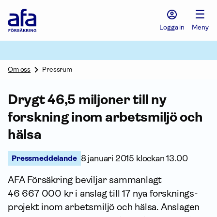
Afa
☰
Försäkring
-
Logga in
Meny
Gå
till
startsidan
Om oss
Pressrum
Drygt 46,5 miljoner till ny
forskning inom arbetsmiljö och
hälsa
Pressmeddelande
8 januari 2015 klockan 13.00
AFA För­säkring beviljar sammanlagt
46 667 000 kr i anslag till 17 nya forsknings­
projekt inom arbetsmiljö och hälsa. Anslagen