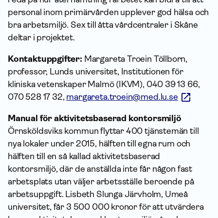
personal inom primärvården upplever god hälsa och
bra arbetsmiljö. Sex till åtta vårdcentraler i Skåne
deltar i projektet.
Kontaktuppgifter:
Margareta Troein Töllborn,
professor, Lunds universitet, Institutionen för
kliniska vetenskaper Malmö (IKVM), 040 39 13 66,
070 528 17 32,
margareta.troein@med.lu.se
Manual för aktivitetsbaserad kontorsmiljö
Örnsköldsviks kommun flyttar 400 tjänstemän till
nya lokaler under 2015, hälften till egna rum och
hälften till en så kallad aktivitetsbaserad
kontorsmiljö, där de anställda inte får någon fast
arbetsplats utan väljer arbetsställe beroende på
arbetsuppgift. Lisbeth Slunga Järvholm, Umeå
universitet, får 3 500 000 kronor för att utvärdera