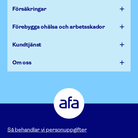
Försäk­ringar
Förebygga ohälsa och arbets­skador
Kundtjänst
Om oss
Afa
Försäkring
-
Gå
till
startsidan
Så behandlar vi personuppgifter