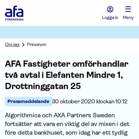
Afa
☰
Försäkring
-
Logga in
Meny
Gå
till
startsidan
Om oss
Pressrum
AFA Fastigheter omförhandlar
två avtal i Elefanten Mindre 1,
Drottninggatan 25
Pressmeddelande
30 oktober 2020 klockan 10.12
Algorithmica och AXA Partners Sweden
fortsätter att vara en viktig del av mixen i det
före detta bankhuset, som idag har ett tydlig