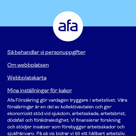
Afa
Försäkring
-
Gå
till
startsidan
Så behandlar vi personuppgifter
Om webbplatsen
Webbplatskarta
Mina inställningar för kakor
Afa För­säkring gör vardagen tryggare i arbetslivet. Våra
försäk­ringar är en del av kollektivavtalen och ger
ekonomiskt stöd vid sjukdom, arbetsskada, arbetsbrist,
dödsfall och föräldraledighet. Vi finansierar forskning
och stödjer insatser som förebygger arbets­skador och
sjukfrånvaro. På så vis bidrar vi till ett hållbart arbetsliv.