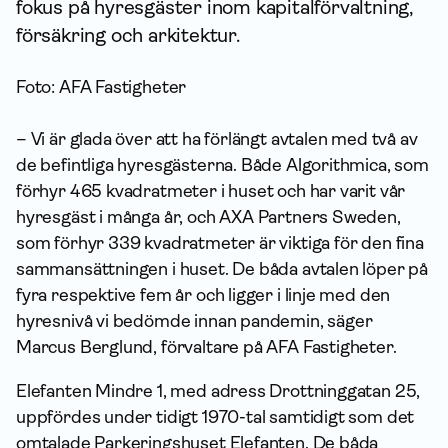
fokus på hyresgäster inom kapital­förvaltning,
för­säkring och arkitektur.
Foto: AFA Fastigheter
– Vi är glada över att ha förlängt avtalen med två av
de befintliga hyresgästerna. Både Algorithmica, som
förhyr 465 kvadratmeter i huset och har varit vår
hyresgäst i många år, och AXA Partners Sweden,
som förhyr 339 kvadratmeter är viktiga för den fina
sammansättningen i huset. De båda avtalen löper på
fyra respektive fem år och ligger i linje med den
hyresnivå vi bedömde innan pandemin, säger
Marcus Berglund, förvaltare på AFA Fastigheter.
Elefanten Mindre 1, med adress Drottninggatan 25,
uppfördes under tidigt 1970-tal samtidigt som det
omtalade Parkeringshuset Elefanten. De båda