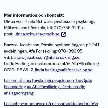
Mer information och kontakt:
Ulrica von Thiele Schwarz, professor i psykologi,
Mälardalens högskola, tel: 070/755 31 91, e-
post:
ulrica.schwarz@mdh.se
.
Barbro Jacobsson, forskningshandläggare på FoU-
avdelningen, Afa Försäkring: 070–893 95
48,
barbro.jacobsson@afaforsakring.se
.
Linda Harling, presskommunikatör, Afa Försäkring:
0730–96 35 12,
linda.harling@afaforsakring.se
.
Läs om alla nio forskningsprojekt som beviljats
finansiering av Afa Försäkring i årets tredje
anslagsomgång.
Läs och prenumerera på pressmeddelanden från