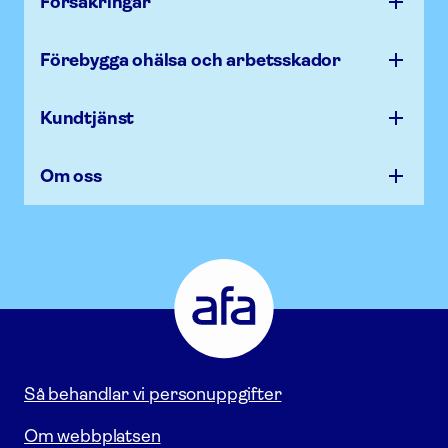
Försäk­ringar
Förebygga ohälsa och arbets­skador
Kundtjänst
Om oss
Afa
Försäkring
-
Gå
till
startsidan
Så behandlar vi personuppgifter
Om webbplatsen