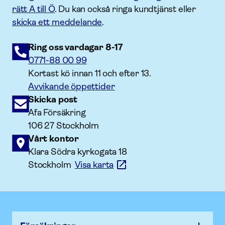
rätt A till Ö
. Du kan också ringa kundtjänst eller
skicka ett meddelande
.
Ring oss vardagar 8-17
0771-88 00 99
Kortast kö innan 11 och efter 13.
Avvikande öppettider
Skicka post
Afa Försäkring
106 27 Stockholm
Vårt kontor
Klara Södra kyrkogata 18
Stockholm
Visa karta