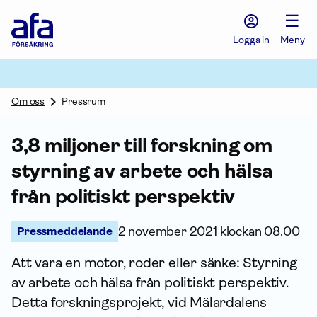
Afa
☰
Försäkring
-
Logga in
Meny
Gå
till
startsidan
Om oss
Pressrum
3,8 miljoner till forskning om
styrning av arbete och hälsa
från politiskt perspektiv
Pressmeddelande
2 november 2021 klockan 08.00
Att vara en motor, roder eller sänke: Styrning
av arbete och hälsa från politiskt perspektiv.
Detta forsknings­projekt, vid Mälardalens