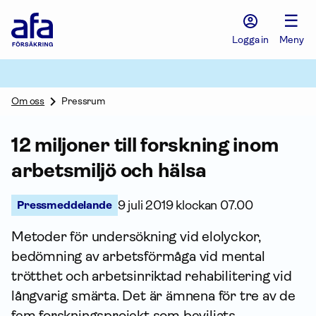
Afa
☰
Försäkring
-
Logga in
Meny
Gå
till
startsidan
Om oss
Pressrum
12 miljoner till forskning inom
arbetsmiljö och hälsa
Pressmeddelande
9 juli 2019 klockan 07.00
Metoder för undersökning vid elolyckor,
bedömning av arbetsförmåga vid mental
trötthet och arbetsinriktad rehabilitering vid
långvarig smärta. Det är ämnena för tre av de
fem forsknings­projekt som beviljats