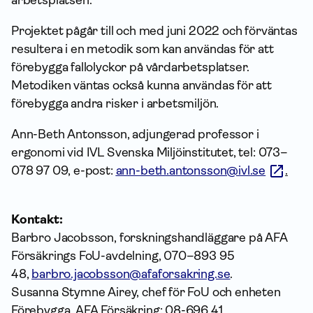
Projektet pågår till och med juni 2022 och förväntas
resultera i en metodik som kan användas för att
förebygga fallolyckor på vårdarbetsplatser.
Metodiken väntas också kunna användas för att
förebygga andra risker i arbetsmiljön.
Ann-Beth Antonsson, adjungerad professor i
ergonomi vid IVL Svenska Miljöinstitutet, tel: 073–
078 97 09, e-post:
ann-beth.antonsson@ivl.se
.
Kontakt:
Barbro Jacobsson, forskningshandläggare på AFA
Försäkrings FoU-avdelning, 070–893 95
48,
barbro.jacobsson@afaforsakring.se
.
Susanna Stymne Airey, chef för FoU och enheten
Förebygga, AFA Försäkring: 08-696 41