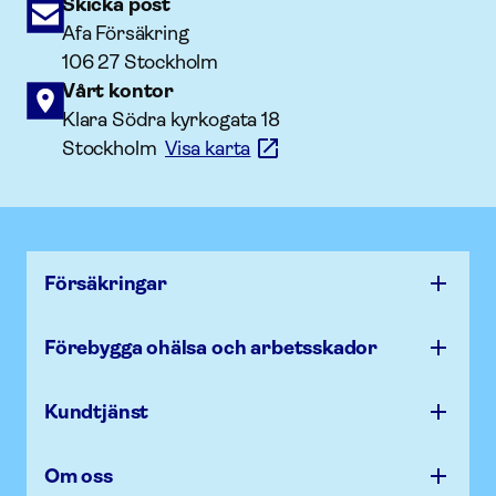
Skicka post
Afa Försäkring
106 27 Stockholm
Vårt kontor
Klara Södra kyrkogata 18
Stockholm
Visa karta
Försäk­ringar
Förebygga ohälsa och arbets­skador
Kundtjänst
Om oss