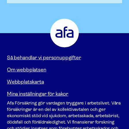
Afa
Försäkring
-
Gå
till
startsidan
Så behandlar vi personuppgifter
Om webbplatsen
Webbplatskarta
Mina inställningar för kakor
Afa För­säkring gör vardagen tryggare i arbetslivet. Våra
försäk­ringar är en del av kollektivavtalen och ger
ekonomiskt stöd vid sjukdom, arbetsskada, arbetsbrist,
dödsfall och föräldraledighet. Vi finansierar forskning
och stödjer insatser som förebygger arbets­skador och