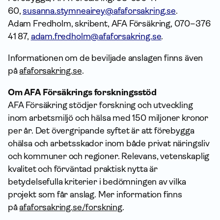
60,
susanna.stymneairey@afaforsakring.se
.
Adam Fredholm, skribent, AFA Försäkring, 070–376
41 87,
adam.fredholm@afaforsakring.se
.
Informationen om de beviljade anslagen finns även
på
afaforsakring.se
.
Om AFA Försäkrings forskningsstöd
AFA Försäkring stödjer forskning och utveckling
inom arbetsmiljö och hälsa med 150 miljoner kronor
per år. Det övergripande syftet är att förebygga
ohälsa och arbetsskador inom både privat näringsliv
och kommuner och regioner. Relevans, vetenskaplig
kvalitet och förväntad praktisk nytta är
betydelsefulla kriterier i bedömningen av vilka
projekt som får anslag. Mer information finns
på
afaforsakring.se/forskning
.