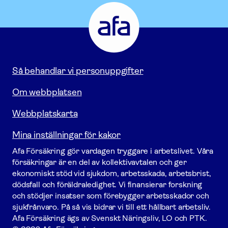
Afa
Försäkring
-
Gå
till
startsidan
Så behandlar vi personuppgifter
Om webbplatsen
Webbplatskarta
Mina inställningar för kakor
Afa För­säkring gör vardagen tryggare i arbetslivet. Våra
försäk­ringar är en del av kollektivavtalen och ger
ekonomiskt stöd vid sjukdom, arbetsskada, arbetsbrist,
dödsfall och föräldraledighet. Vi finansierar forskning
och stödjer insatser som förebygger arbets­skador och
sjukfrånvaro. På så vis bidrar vi till ett hållbart arbetsliv.
Afa För­säkring ägs av Svenskt Näringsliv, LO och PTK.