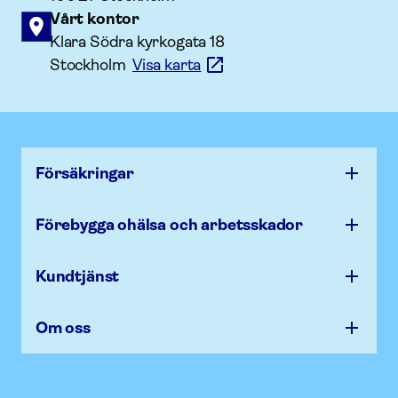
Vårt kontor
Klara Södra kyrkogata 18
Stockholm
Visa karta
Försäk­ringar
Förebygga ohälsa och arbets­skador
Kundtjänst
Om oss