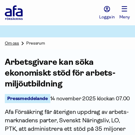
Afa
☰
Försäkring
-
Logga in
Meny
Gå
till
startsidan
Om oss
Pressrum
Arbetsgivare kan söka
ekonomiskt stöd för arbets­
miljö­utbildning
Pressmeddelande
14 november 2025 klockan 07.00
Afa För­säkring får återigen uppdrag av arbets­
marknadens parter, Svenskt Näringsliv, LO,
PTK, att administrera ett stöd på 35 miljoner