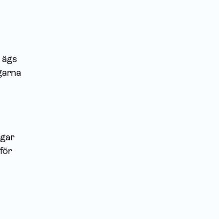
 ägs
garna
ggar
för