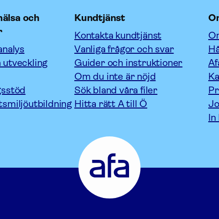
älsa och
Kundtjänst
O
r
Kontakta kundtjänst
Om
analys
Vanliga frågor och svar
Hå
 utveckling
Guider och instruktioner
Af
Om du inte är nöjd
Ka
gsstöd
Sök bland våra filer
P
tsmiljöutbildning
Hitta rätt A till Ö
Jo
In
Afa
Försäkring
-
Gå
till
startsidan