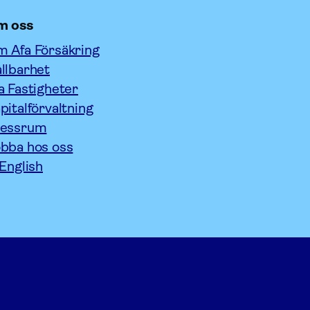
m oss
 Afa Försäkring
llbarhet
a Fastigheter
pitalförvaltning
ressrum
bba hos oss
 English