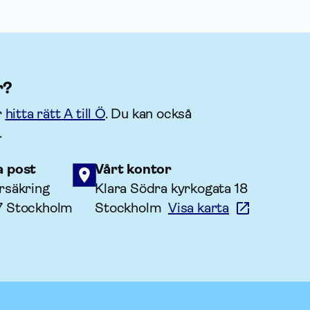
r?
r
hitta rätt A till Ö
. Du kan också
.
a post
Vårt kontor
rsäkring
Klara Södra kyrkogata 18
7 Stockholm
Stockholm
Visa karta