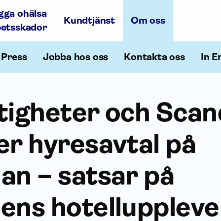
gga ohälsa
Kundtjänst
Om oss
betsskador
Press
Jobba hos oss
Kontakta oss
In E
tigheter och Scan
er hyresavtal på
an – satsar på
ens hotelluppleve