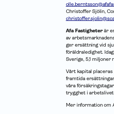
olle.berntsson@afafa
Christoffer Sjölin, 
christoffer.sjolin@s
Afa Fastigheter
är e
av arbetsmarknadens 
ger ersättning vid sj
föräldraledighet. Ida
Sverige, 5,1 miljoner 
Vårt kapital placeras
framtida ersättningar 
våra försäkringstaga
trygghet i arbetslivet 
Mer information om A