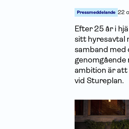
22 o
Pressmeddelande
Efter 25 år i h
sitt hyresavtal
samband med d
genomgående r
ambition är att
vid Stureplan.