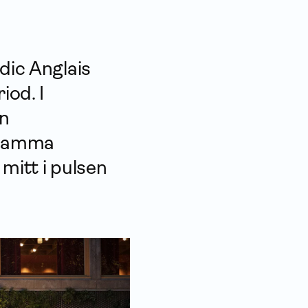
dic Anglais
iod. I
n
nsamma
mitt i pulsen