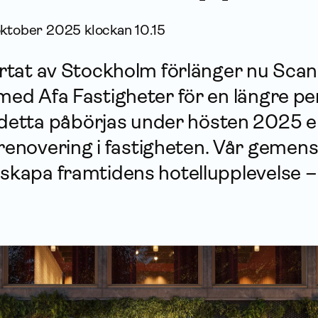
ktober 2025 klockan 10.15
järtat av Stockholm förlänger nu Scan
 med Afa Fastigheter för en längre per
etta påbörjas under hösten 2025 e
enovering i fastigheten. Vår geme
 skapa framtidens hotellupplevelse – 