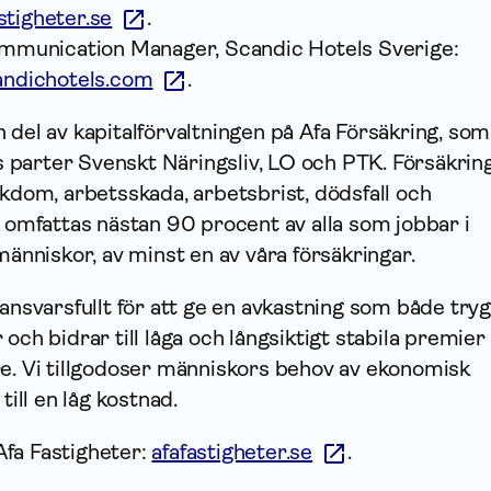
stigheter.se
.
Communication Manager, Scandic Hotels Sverige:
candichotels.com
.
n del av kapitalförvaltningen på Afa Försäkring, som
parter Svenskt Näringsliv, LO och PTK. Försäkrin
ukdom, arbetsskada, arbetsbrist, dödsfall och
g omfattas nästan 90 procent av alla som jobbar i
människor, av minst en av våra försäkringar.
 ansvarsfullt för att ge en avkastning som både try
och bidrar till låga och långsiktigt stabila premier 
re. Vi tillgodoser människors behov av ekonomisk
till en låg kostnad.
fa Fastigheter:
afafastigheter.se
.