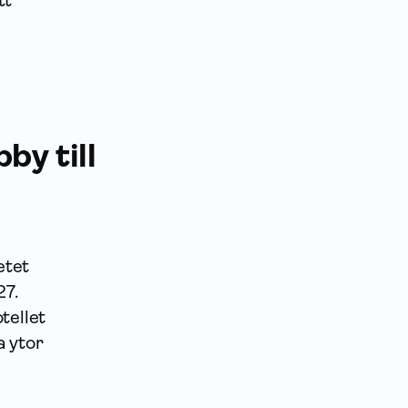
tt
i
by till
etet
27.
tellet
a ytor