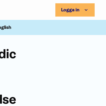
Logga in
nglish
dic
lse