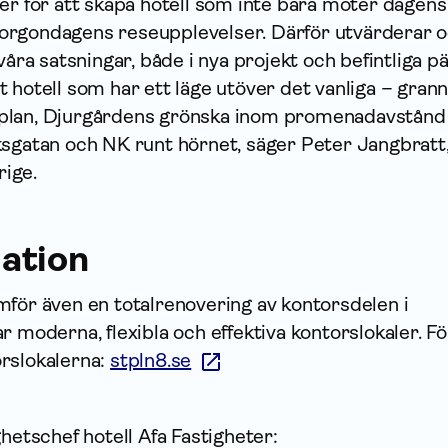
er för att skapa hotell som inte bara möter dagens
orgondagens reseupplevelser. Därför utvärderar 
våra satsningar, både i nya projekt och befintliga pä
 hotell som har ett läge utöver det vanliga – gran
plan, Djurgårdens grönska inom promenadavstånd
ksgatan och NK runt hörnet, säger Peter Jangbratt
ige.
ation
mför även en totalrenovering av kontorsdelen i
r moderna, flexibla och effektiva kontorslokaler. F
rslokalerna:
stpln8.se
ghetschef hotell Afa Fastigheter: