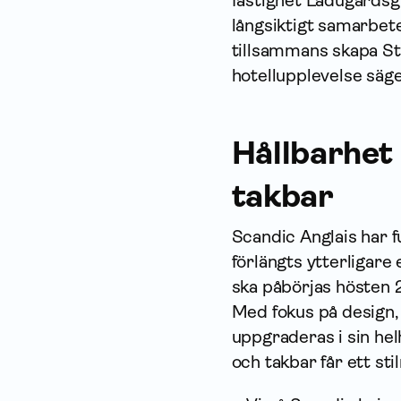
fastighet Ladugårdsg
långsiktigt samarbet
tillsammans skapa S
hotellupplevelse säge
Hållbarhet 
takbar
Scandic Anglais har f
förlängts ytterligare
ska påbörjas hösten 
Med fokus på design, 
uppgraderas i sin helh
och takbar får ett stil