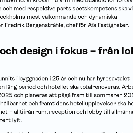
rinden 18. Vi krokar nu arm med Scandic för fortsa
e och med respektive parts spetskompetens ska v
tockholms mest välkomnande och dynamiska
r Fredrik Bergenstråhle, chef för Afa Fastigheter.
och design i fokus – från lob
unnits i byggnaden i 25 år och nu har hyresavtalet
 en lång period och hotellet ska totalrenoveras. Arb
2025 och planeras att pågå fram till sommaren 20
hållbarhet och framtidens hotellupplevelser ska ho
et – alltifrån rum, reception och lobby till allmänn
rent lyft.