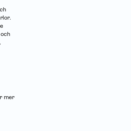
och
rlor.
ne
 och
,
ör mer