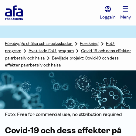
Afa
☰
Försäkring
-
Logga in
Meny
Gå
till
startsidan
Förebygga ohälsa och arbetsskador
Forskning
FoU-
program
Avslutade FoU-program
Covid-19 och dess effekter
på arbetsliv och hälsa
Beviljade projekt: Covid-19 och dess
effekter på arbetsliv och hälsa
Foto: Free for commercial use, no attribution required.
Covid-19 och dess effekter på