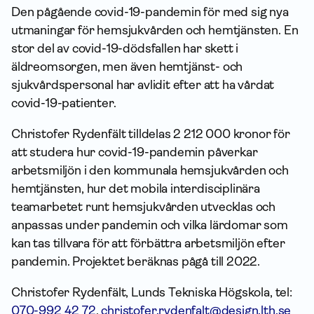
Den pågående covid-19-pandemin för med sig nya
utmaningar för hemsjukvården och hemtjänsten. En
stor del av covid-19-döds­fallen har skett i
äldreomsorgen, men även hemtjänst- och
sjukvårdspersonal har avlidit efter att ha vårdat
covid-19-patienter.
Christofer Rydenfält tilldelas 2 212 000 kronor för
att studera hur covid-19-pandemin påverkar
arbetsmiljön i den kommunala hemsjukvården och
hemtjänsten, hur det mobila interdisciplinära
teamarbetet runt hemsjukvården utvecklas och
anpassas under pandemin och vilka lärdomar som
kan tas tillvara för att förbättra arbetsmiljön efter
pandemin. Projektet beräknas pågå till 2022.
Christofer Rydenfält, Lunds Tekniska Högskola, tel:
070-992 42 72
,
christofer.rydenfalt@design.lth.se