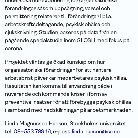
undersöka hur exponering för organisatoriska
förändringar såsom uppsägning, varsel och
permittering relaterar till förändringar i bl.a.
arbetskraftsdeltagande, psykisk ohälsa och
sjukskrivning. Studien baseras på data från en
pågående specialstudie inom SLOSH med fokus på
corona.
Projektet väntas ge ökad kunskap om hur
organisatoriska förändringar för att hantera
arbetsbrist påverkar medarbetares psykisk hälsa.
Resultaten kan komma till användning både i
nuvarande och kommande kriser i form av
preventiva insatser för att förebygga psykisk ohälsa
i samband med nedskärningar på arbets­marknaden.
Linda Magnusson Hanson, Stockholms universitet,
tel:
08–553 789 16
, e-post:
linda.hanson@su.se
.