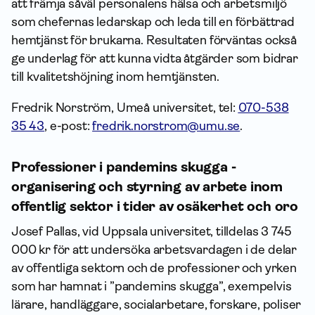
att främja såväl personalens hälsa och arbetsmiljö
som chefernas ledarskap och leda till en förbättrad
hemtjänst för brukarna. Resultaten förväntas också
ge underlag för att kunna vidta åtgärder som bidrar
till kvalitetshöjning inom hemtjänsten.
Fredrik Norström, Umeå universitet, tel:
070-538
35 43
, e-post:
fredrik.norstrom@umu.se
.
Professioner i pandemins skugga -
organisering och styrning av arbete inom
offentlig sektor i tider av osäkerhet och oro
Josef Pallas, vid Uppsala universitet, tilldelas 3 745
000 kr för att undersöka arbetsvardagen i de delar
av offentliga sektorn och de professioner och yrken
som har hamnat i ”pandemins skugga”, exempelvis
lärare, handläggare, socialarbetare, forskare, poliser