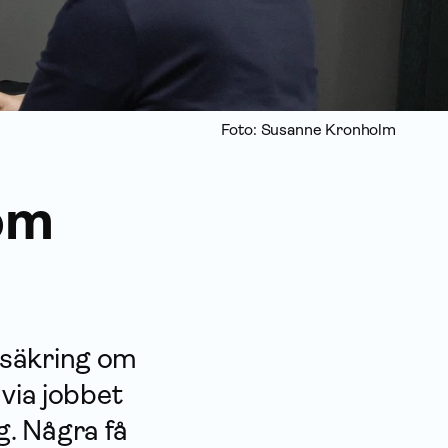
Foto: Susanne Kronholm
som
­säkring om
 via jobbet
ag. Några få