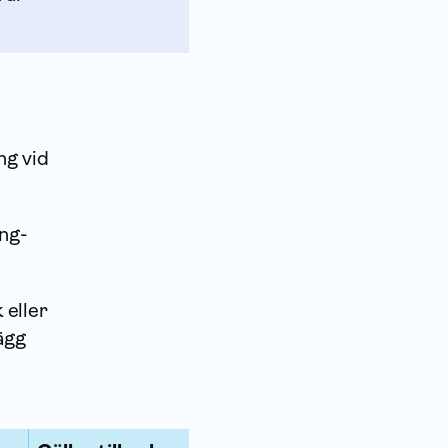
ng vid
ing­
 eller
ägg