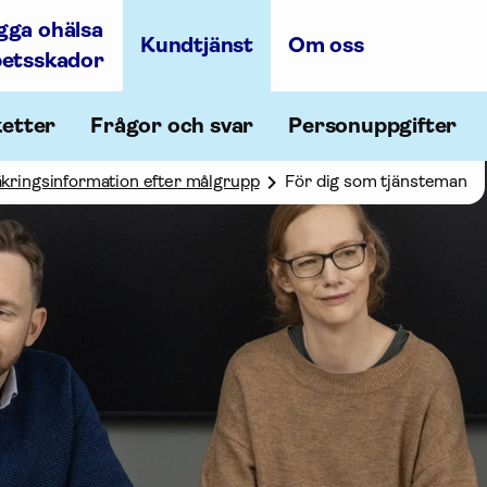
gga ohälsa
Kundtjänst
Om oss
betsskador
ketter
Frågor och svar
Personuppgifter
kringsinformation efter målgrupp
För dig som tjänsteman