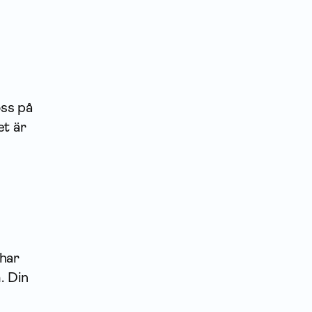
oss på
et är
 har
. Din