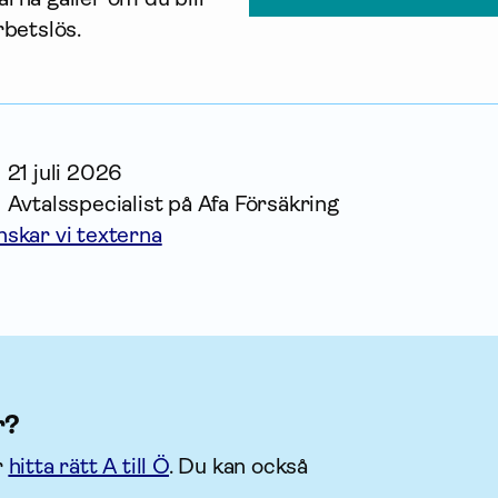
rbetslös. 
21 juli 2026
Avtalsspecialist på Afa För­säkring
nskar vi texterna
r?
r
hitta rätt A till Ö
. Du kan också
.