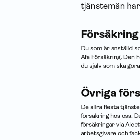
tjänstemän har 
För­säkring
Du som är anställd so
Afa För­säkring. Den 
du själv som ska göra
Övriga förs
De allra flesta tjäns
försäkring hos oss. De
försäk­ringar via Ale
arbetsgivare och fack