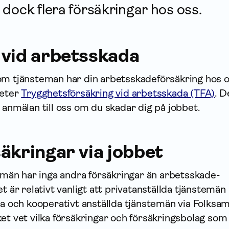
dock flera försäk­ringar hos oss.
 vid arbetsskada
m tjänsteman har din arbets­skade­försäkring hos 
heter
Trygghetsförsäkring vid arbetsskada (TFA)
. D
 anmälan till oss om du skadar dig på jobbet.
äk­ringar via jobbet
temän har inga andra försäk­ringar än arbets­skade­
t är relativt vanligt att privatanställda tjänstemän
cta och kooperativt anställda tjänstemän via Folksam
et vet vilka försäk­ringar och försäkrings­bolag som