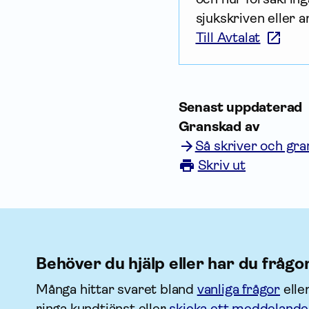
sjukskriven eller a
Till Avtalat
Senast uppdaterad
Granskad av
Så skriver och gra
Skriv ut
Behöver du hjälp eller har du frågo
Många hittar svaret bland
vanliga frågor
elle
ringa kundtjänst eller
skicka ett meddelande