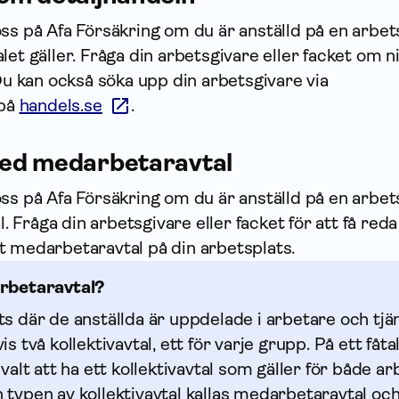
ss på Afa För­säkring om du är anställd på en arbet
let gäller. Fråga din arbetsgivare eller facket om n
 Du kan också söka upp din arbetsgivare via
 på
handels.se
.
ed medarbetaravtal
ss på Afa För­säkring om du är anställd på en arbet
Fråga din arbetsgivare eller facket för att få reda
t medarbetaravtal på din arbetsplats.
rbetaravtal?
ts där de anställda är uppdelade i arbetare och tj
s två kollektiv­avtal, ett för varje grupp. På ett fåta
 valt att ha ett kollektiv­avtal som gäller för både a
typen av kollektiv­avtal kallas medarbetaravtal och