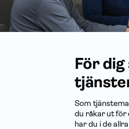
För dig
tjänst
Som tjänsteman
du råkar ut för
har du i de allr