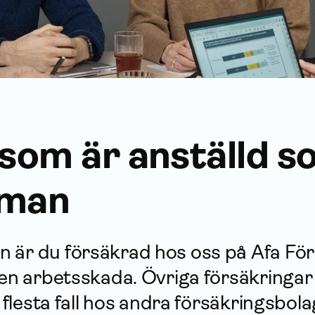
 som är anställd 
eman
 är du försäkrad hos oss på Afa För
 en arbetsskada. Övriga försäk­ringar
a flesta fall hos andra försäkrings­bol