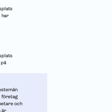
splats
i har
splats
 på
änstemän
l företag
rbetare och
 är