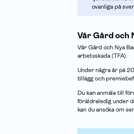
ovanliga på sve
Vår Gård och
Vår Gård och Nya Bac
arbetsskada (TFA).
Under några år på 202
tillägg och premie­bef
Du kan anmäla till för
föräldraledig under d
kan du ansöka om sena