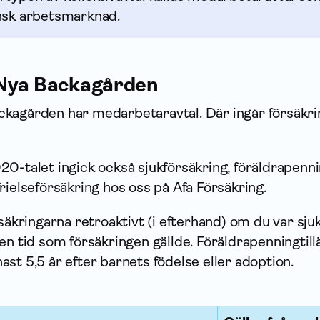
nsk arbets­marknad.
 Nya Backagården
kagården har medarbetaravtal. Där ingår för­säkri
0-talet ingick också sjuk­försäkring, föräldra­penn
rielse­försäkring hos oss på Afa För­säkring.
säk­ringarna retroaktivt (i efterhand) om du var sjuk
en tid som försäkringen gällde. Föräldra­penning­till
st 5,5 år efter barnets födelse eller adoption.