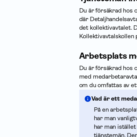
Du är försäkrad hos o
där Detaljhandelsavta
det kollektiv­avtalet.
Kollektivavtalskollen
Arbetsplats m
Du är försäkrad hos o
med medarbetaravtal. 
om du omfattas av et
Vad är ett meda
På en arbetspla
har man vanligtvi
har man istället
tjänstemän. Den 