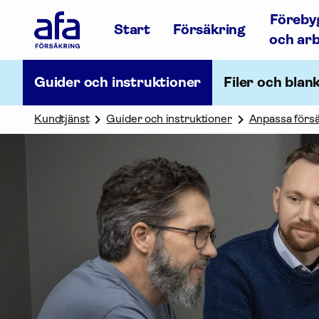
Afa
Föreby
Försäkring
Start
Försäkring
-
och ar
Gå
till
startsidan
Guider och instruktioner
Filer och blan
Kundtjänst
Guider och instruktioner
Anpassa försä