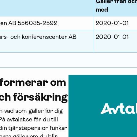
Gäller från oc
med
aden AB 556035-2592
2020-01-01
rs- och konferenscenter AB
2020-01-01
nformerar om
ch för­säkring
 vad som gäller för dig 
avtalat.se får du till 
in tjänste­pension funkar 
arna gäller om du blir 