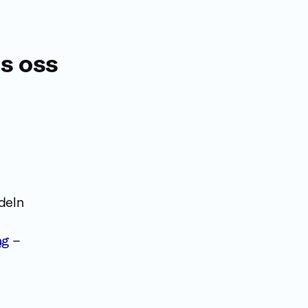
s oss
deln
ag
–