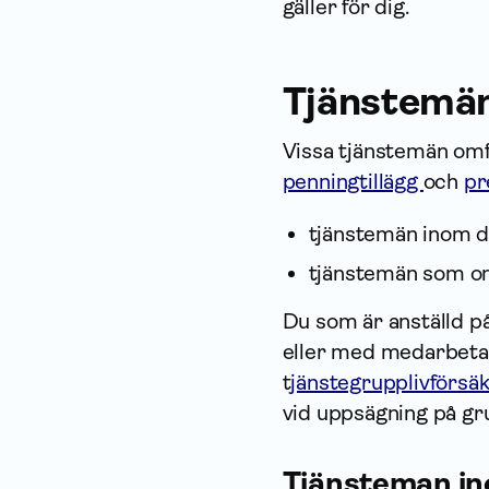
gäller för dig.
Tjänstemän 
Vissa tjänstemän omf
penning­tillägg
och
pr
tjänstemän inom d
tjänstemän som om
Du som är anställd p
eller med medarbeta
t
jänstegrupplivförsä
vid uppsägning på gr
Tjänsteman in