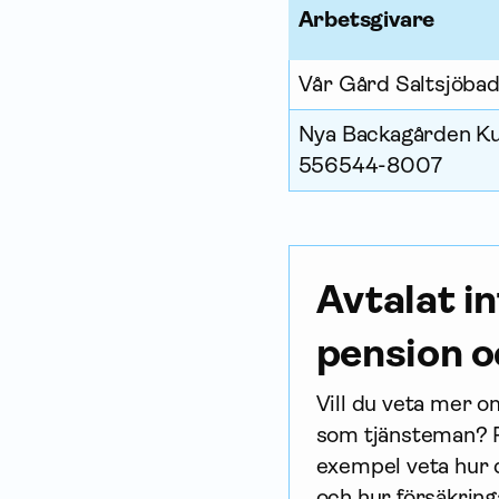
Arbetsgivare
Vår Gård Saltsjöb
Nya Backagården Ku
556544-8007
Avtalat i
pension o
Vill du veta mer om
som tjänsteman? På 
exempel veta hur d
och hur försäk­ring