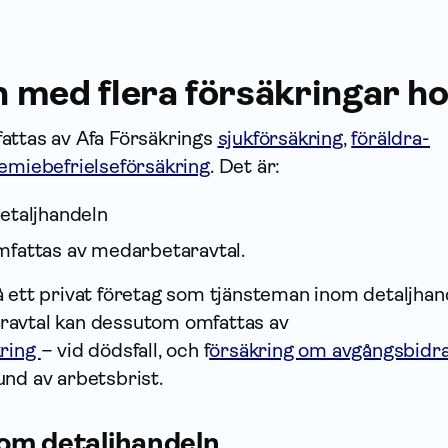
med flera försäk­ringar ho
attas av Afa Försäkrings
sjuk­försäkring
,
föräldra­
emie­befrielse­försäkring
. Det är:
etaljhandeln
fattas av medarbetaravtal.
å ett privat företag som tjänsteman inom detaljhan
ravtal kan dessutom omfattas av
kring
– vid dödsfall, och f
örsäkring om avgångsbidr
und av arbetsbrist.
om detaljhandeln