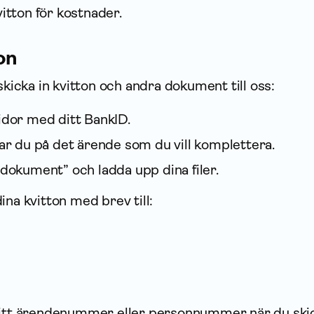
itton för kostnader.
on
skicka in kvitton och andra dokument till oss:
idor med ditt BankID.
kar du på det ärende som du vill komplettera.
 dokument” och ladda upp dina filer.
ina kvitton med brev till:
ditt ärendenummer eller personnummer när du ski