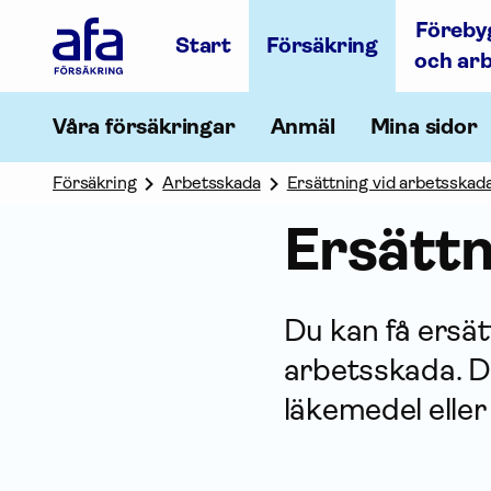
Afa
Föreby
Försäkring
Start
Försäkring
-
och ar
Gå
till
startsidan
Våra försäkringar
Anmäl
Mina sidor
Försäkring
Arbetsskada
Ersättning vid arbetsskad
Ersättn
Du kan få ersät
arbetsskada. De
läkemedel eller