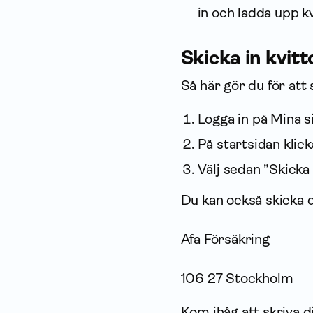
in och ladda upp kv
Skicka in kvitt
Så här gör du för att 
Logga in på Mina s
På startsidan klic
Välj sedan ”Skicka
Du kan också skicka d
Afa För­säkring
106 27 Stockholm
Kom ihåg att skriva 