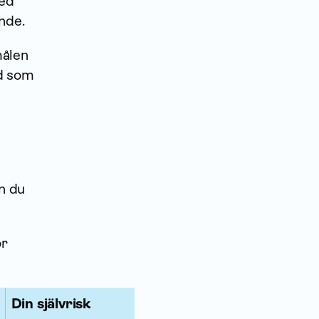
med
ande.
målen
ad som
an du
or
Din självrisk