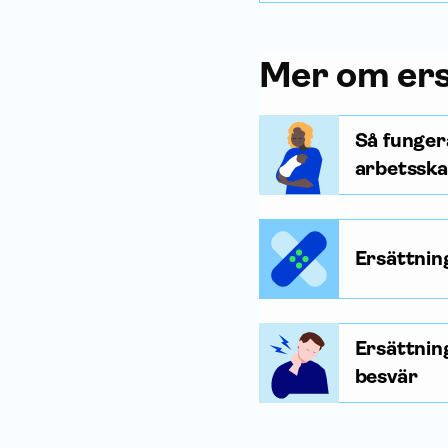
Mer om ers
Så funger
arbetssk
Ersättnin
Ersättnin
besvär