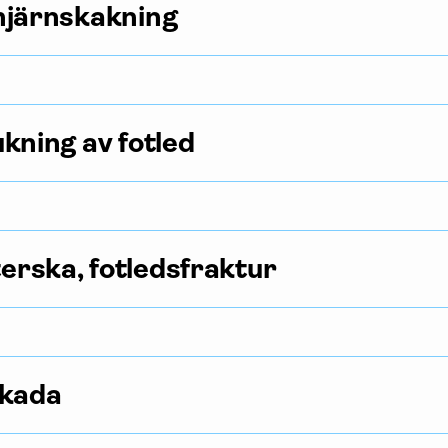
hjärnskakning
ukning av fotled
rska, fotledsfraktur
skada