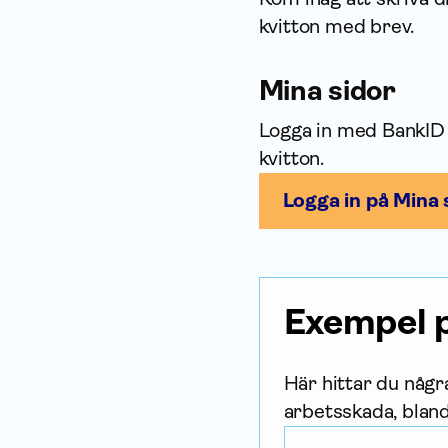
kvitton med brev.
Mina sidor
Logga in med BankID 
kvitton.
Logga in på Mina 
Exempel p
Här hittar du någr
arbetsskada, bland