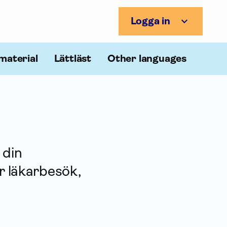
Logga in
material
Lättläst
Other languages
 din
ör läkarbesök,