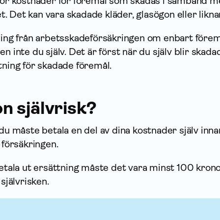
 för kostnader för föremål som skadas i samband 
tet. Det kan vara skadade kläder, glasögon eller likn
ning från arbets­skade­försäkringen om enbart före
n inte du själv. Det är först när du själv blir skad
tning för skadade föremål.
n självrisk?
 du måste betala en del av dina kostnader själv inn
 försäkringen.
betala ut ersättning måste det vara minst 100 kron
 självrisken.