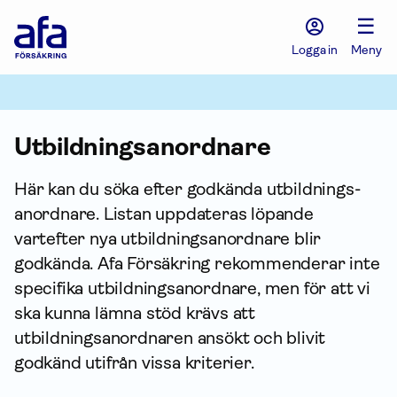
Afa
☰
Försäkring
-
Logga in
Meny
Gå
till
startsidan
Utbildnings­anordnare
Här kan du söka efter godkända utbildnings­
anordnare. Listan uppdateras löpande
vartefter nya utbildnings­anordnare blir
godkända. Afa För­säkring rekommenderar inte
specifika utbildnings­anordnare, men för att vi
ska kunna lämna stöd krävs att
utbildningsanordnaren ansökt och blivit
godkänd utifrån vissa kriterier.
Sök