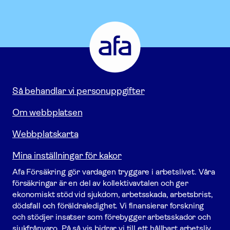
Afa
Försäkring
-
Gå
till
startsidan
Så behandlar vi personuppgifter
Om webbplatsen
Webbplatskarta
Mina inställningar för kakor
Afa För­säkring gör vardagen tryggare i arbetslivet. Våra
försäk­ringar är en del av kollektivavtalen och ger
ekonomiskt stöd vid sjukdom, arbetsskada, arbetsbrist,
dödsfall och föräldraledighet. Vi finansierar forskning
och stödjer insatser som förebygger arbets­skador och
sjukfrånvaro. På så vis bidrar vi till ett hållbart arbetsliv.