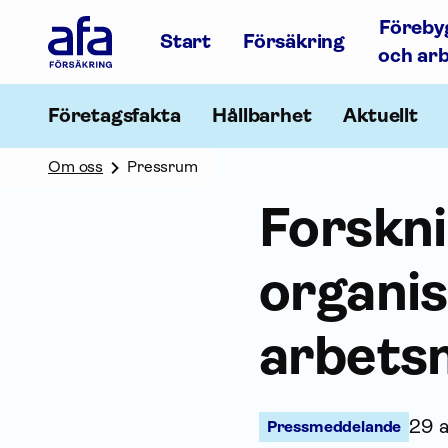
Afa
Föreby
Försäkring
Start
Försäkring
-
och ar
Gå
till
startsidan
Företagsfakta
Hållbarhet
Aktuellt
Om oss
Pressrum
Forskni
organis
arbetsm
29 
Pressmeddelande