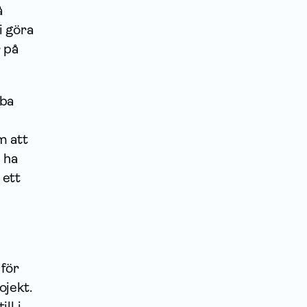
å
i göra
 på
bba
m att
n ha
 ett
 för
ojekt.
ll i