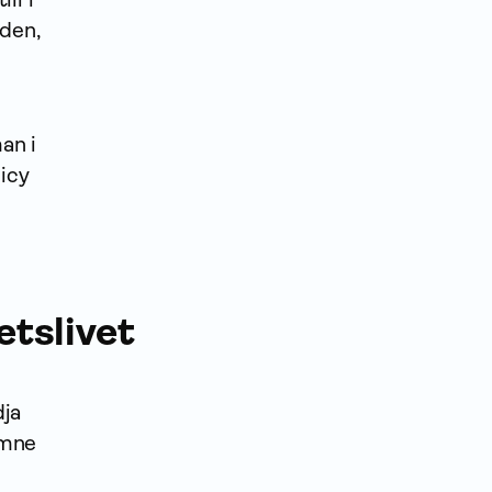
nden,
an i
licy
etslivet
dja
ymne