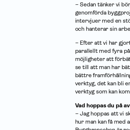
– Sedan tänker vi bör
genomförda byggproje
intervjuer med en stö
och hanterar sin arbe
– Efter att vi har gjo
parallellt med fyra p
möjligheter att förb
se till att man har bä
bättre framförhållning
verktyg, det kan bli 
verktyg som kan komma
Vad hoppas du på av
– Jag hoppas att vi s
hur man kan få med ar
Byggbranschen är reda