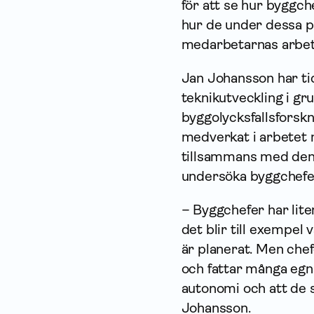
för att se hur byggch
hur de under dessa p
medarbetarnas arbet
Jan Johansson har ti
teknikutveckling i gr
byggolycksfallsforsk
medverkat i arbetet
tillsammans med den 
undersöka byggchefer
– Byggchefer har lite
det blir till exempel 
är planerat. Men che
och fattar många egna
autonomi och att de s
Johansson.