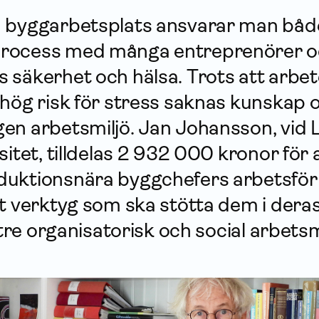
 byggarbetsplats ansvarar man både
rocess med många entreprenörer o
 säkerhet och hälsa. Trots att arbe
 hög risk för stress saknas kunskap
en arbetsmiljö. Jan Johansson, vid 
sitet, tilldelas 2 932 000 kronor för 
uktionsnära byggchefers arbetsför
tt verktyg som ska stötta dem i dera
ttre organisatorisk och social arbetsm