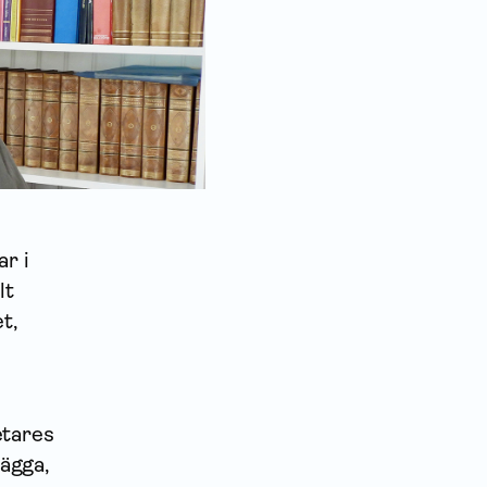
ar i
lt
t,
etares
lägga,