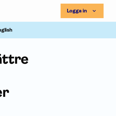
Logga in
nglish
ättre
er