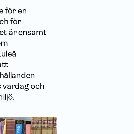
 för en
ch för
tet är ensamt
 om
Luleå
att
hållanden
s vardag och
iljö.