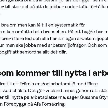
r till stor del på att de jobbar under tuffa förhålla
.
 bra om man kan få till en systematik för
om kan omfatta hela branschen. På ett bygge har m
rer i flera led och alla har sin egen arbetsmiljöpo
hur man ska jobba med arbetsmiljöfrågor. Och som
pgift att samordna allt det där.
om kommer till nytta i arb
bidra till att främja en god arbetsmiljö med färre
skad ohälsa. Det gör vi bland annat genom att stö
 till nytta på arbetsplatserna, säger Susanna St
en Förebygga på Afa Försäkring.