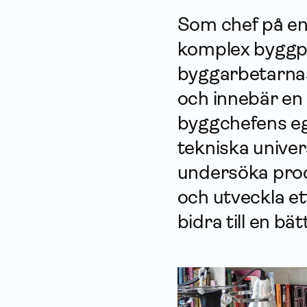
Som chef på en
komplex byggp
byggarbetarnas
och innebär en
byggchefens eg
tekniska univer
undersöka prod
och utveckla e
bidra till en bä