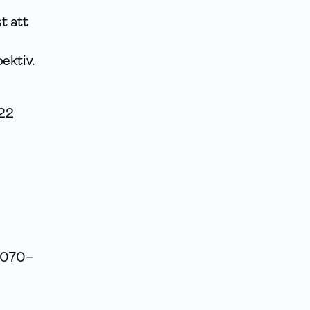
t att
ektiv.
022
, 070–