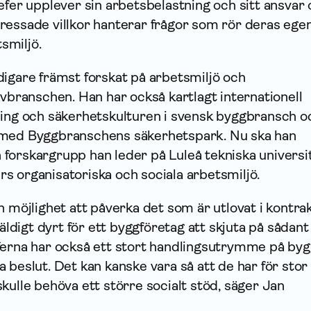
efer upplever sin arbetsbelastning och sitt ansvar
ressade villkor hanterar frågor som rör deras ege
smiljö.
digare främst forskat på arbetsmiljö och
uvbranschen. Han har också kartlagt internationell
ning och säkerhetskulturen i svensk byggbransch o
 med Byggbranschens säkerhetspark. Nu ska han
forskargrupp han leder på Luleå tekniska universi
s organisatoriska och sociala arbetsmiljö.
n möjlighet att påverka det som är utlovat i kontrak
väldigt dyrt för ett byggföretag att skjuta på sådan
ferna har också ett stort handlingsutrymme på by
 beslut. Det kan kanske vara så att de har för stor
kulle behöva ett större socialt stöd, säger Jan