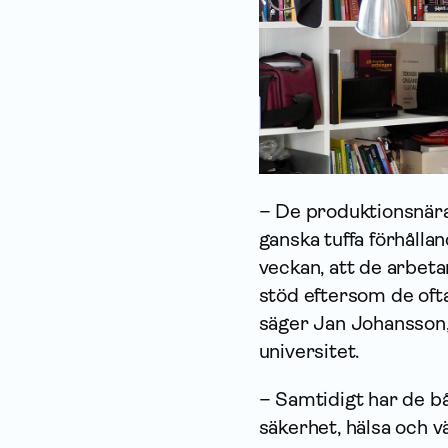
– De produktionsnära
ganska tuffa förhålla
veckan, att de arbetar
stöd eftersom de ofta
säger Jan Johansson,
universitet.
– Samtidigt har de b
säkerhet, hälsa och v