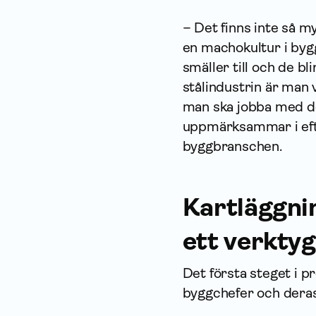
– Det finns inte så m
en machokultur i byg
smäller till och de b
stålindustrin är man
man ska jobba med de
uppmärksammar i eft
byggbranschen.
Kartläggnin
ett verktyg
Det första steget i p
byggchefer och deras