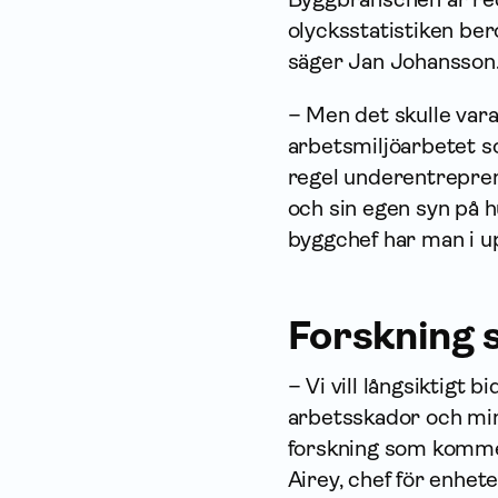
olycksstatistiken bero
säger Jan Johansson
– Men det skulle vara
arbetsmiljöarbetet s
regel underentreprenö
och sin egen syn på 
byggchef har man i up
Forskning s
– Vi vill långsiktigt 
arbetsskador och min
forskning som kommer
Airey, chef för enhet