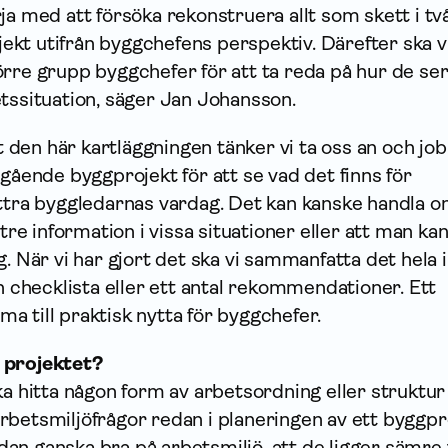
ja med att försöka rekonstruera allt som skett i tv
kt utifrån byggchefens perspektiv. Därefter ska v
rre grupp byggchefer för att ta reda på hur de ser
tssituation, säger Jan Johansson.
rt den här kartläggningen tänker vi ta oss an och jo
ågående byggprojekt för att se vad det finns för
ättra byggledarnas vardag. Det kan kanske handla o
ttre information i vissa situationer eller att man ka
. När vi har gjort det ska vi sammanfatta det hela i
en checklista eller ett antal rekommendationer. Ett
 till praktisk nytta för byggchefer.
 projektet?
ka hitta någon form av arbetsordning eller struktur
betsmiljöfrågor redan i planeringen av ett byggpr
n ganska bra på arbetsmiljö, att de ligger sämre ti