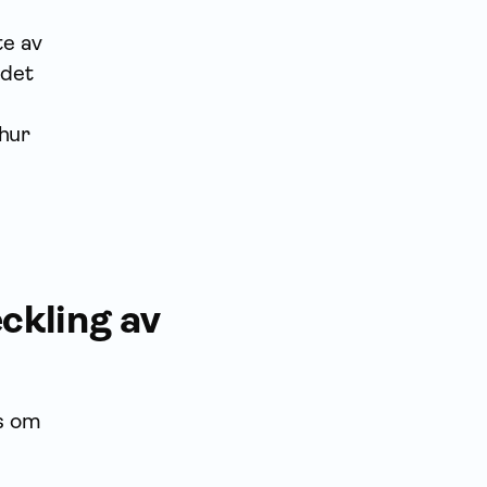
te av
 det
 hur
ckling av
ns om