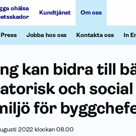
gga ohälsa
Kundtjänst
Om oss
betsskador
Press
Jobba hos oss
Kontakta oss
In E
ng kan bidra till b
atorisk och social
iljö för byggchef
augusti 2022 klockan 08.00