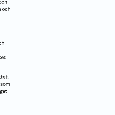
 och
n och
ch
tet
tet,
t som
gget