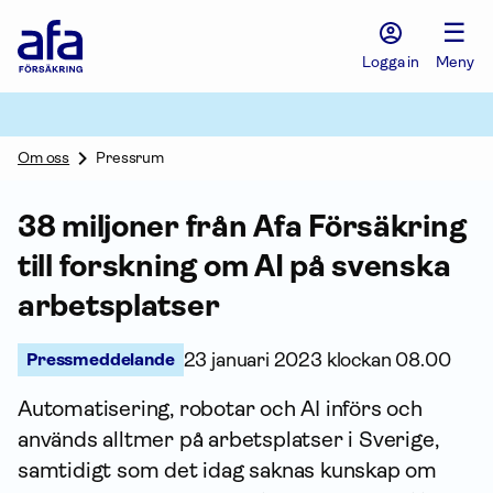
Afa
☰
Försäkring
-
Logga in
Meny
Gå
till
startsidan
Om oss
Pressrum
38 miljoner från Afa För­säkring
till forskning om AI på svenska
arbetsplatser
Pressmeddelande
23 januari 2023 klockan 08.00
Automatisering, robotar och AI införs och
används alltmer på arbetsplatser i Sverige,
samtidigt som det idag saknas kunskap om