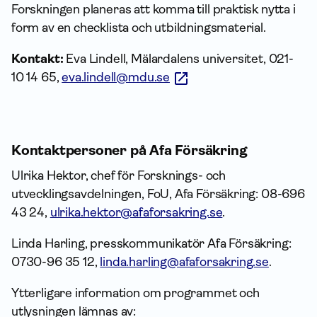
Forskningen planeras att komma till praktisk nytta i
form av en checklista och utbildningsmaterial.
Kontakt:
Eva Lindell, Mälardalens universitet, 021-
10 14 65,
eva.lindell@mdu.se
Kontaktpersoner på Afa Försäkring
Ulrika Hektor, chef för Forsknings- och
utvecklingsavdelningen, FoU, Afa Försäkring: 08-696
43 24,
ulrika.hektor@afaforsakring.se
.
Linda Harling, presskommunikatör Afa Försäkring:
0730-96 35 12,
linda.harling@afaforsakring.se
.
Ytterligare information om programmet och
utlysningen lämnas av: