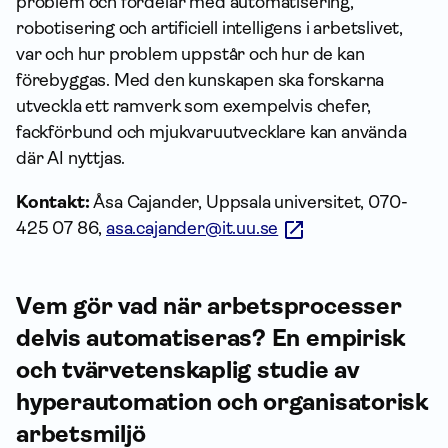
problem och fördelar med automatisering,
robotisering och artificiell intelligens i arbetslivet,
var och hur problem uppstår och hur de kan
förebyggas. Med den kunskapen ska forskarna
utveckla ett ramverk som exempelvis chefer,
fackförbund och mjukvaruutvecklare kan använda
där AI nyttjas.
Kontakt:
Åsa Cajander, Uppsala universitet, 070-
425 07 86,
asa.cajander@it.uu.se
Vem gör vad när arbetsprocesser
delvis automatiseras? En empirisk
och tvärvetenskaplig studie av
hyperautomation och organisatorisk
arbetsmiljö