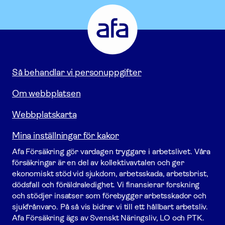
Afa
Försäkring
-
Gå
till
startsidan
Så behandlar vi personuppgifter
Om webbplatsen
Webbplatskarta
Mina inställningar för kakor
Afa För­säkring gör vardagen tryggare i arbetslivet. Våra
försäk­ringar är en del av kollektivavtalen och ger
ekonomiskt stöd vid sjukdom, arbetsskada, arbetsbrist,
dödsfall och föräldraledighet. Vi finansierar forskning
och stödjer insatser som förebygger arbets­skador och
sjukfrånvaro. På så vis bidrar vi till ett hållbart arbetsliv.
Afa För­säkring ägs av Svenskt Näringsliv, LO och PTK.