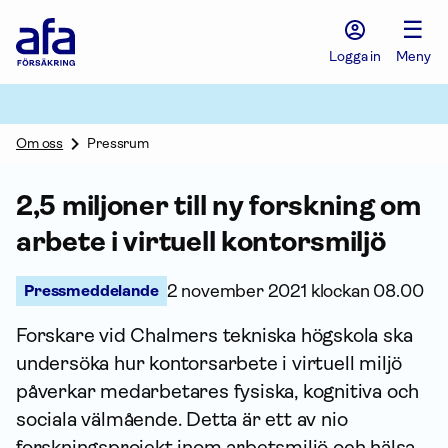
Afa
☰
Försäkring
-
Logga in
Meny
Gå
till
startsidan
Om oss
Pressrum
2,5 miljoner till ny forskning om
arbete i virtuell kontorsmiljö
Pressmeddelande
2 november 2021 klockan 08.00
Forskare vid Chalmers tekniska högskola ska
undersöka hur kontorsarbete i virtuell miljö
påverkar medarbetares fysiska, kognitiva och
sociala välmående. Detta är ett av nio
forsknings­projekt inom arbetsmiljö och hälsa,