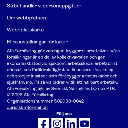
Så behandlar vi personuppgifter
Om webbplatsen
Webbplatskarta
Mina inställningar för kakor
Afa För­säkring gör vardagen tryggare i arbetslivet. Våra
försäk­ringar är en del av kollektivavtalen och ger
ekonomiskt stöd vid sjukdom, arbetsskada, arbetsbrist,
dödsfall och föräldraledighet. Vi finansierar forskning
och stödjer insatser som förebygger arbets­skador och
sjukfrånvaro. På så vis bidrar vi till ett hållbart arbetsliv.
Afa För­säkring ägs av Svenskt Näringsliv, LO och PTK.
© 2026 Afa Försäkring
Organisationsnummer
502033-0642
Juridisk information
Följ oss