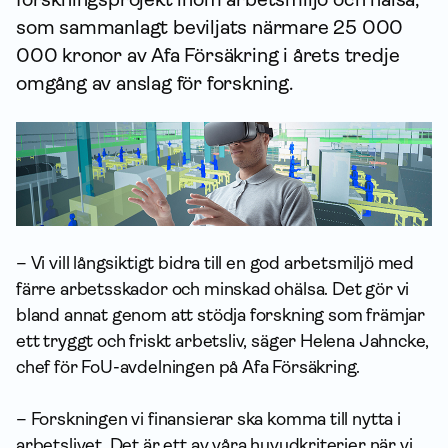
som sammanlagt beviljats närmare 25 000
000 kronor av Afa För­säkring i årets tredje
omgång av anslag för forskning.
– Vi vill långsiktigt bidra till en god arbetsmiljö med
färre arbetsskador och minskad ohälsa. Det gör vi
bland annat genom att stödja forskning som främjar
ett tryggt och friskt arbetsliv, säger Helena Jahncke,
chef för FoU-avdelningen på Afa Försäkring.
– Forskningen vi finansierar ska komma till nytta i
arbetslivet. Det är ett av våra huvudkriterier när vi