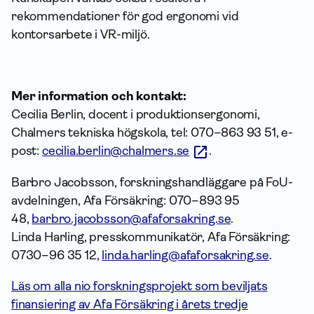
rekommendationer för god ergonomi vid
kontorsarbete i VR-miljö.
Mer information och kontakt:
Cecilia Berlin, docent i produktionsergonomi,
Chalmers tekniska högskola, tel: 070–863 93 51, e-
post:
cecilia.berlin@chalmers.se
.
Barbro Jacobsson, forskningshandläggare på FoU-
avdelningen, Afa Försäkring: 070–893 95
48,
barbro.jacobsson@afaforsakring.se
.
Linda Harling, presskommunikatör, Afa Försäkring:
0730–96 35 12,
linda.harling@afaforsakring.se
.
Läs om alla nio forskningsprojekt som beviljats
finansiering av Afa Försäkring i årets tredje