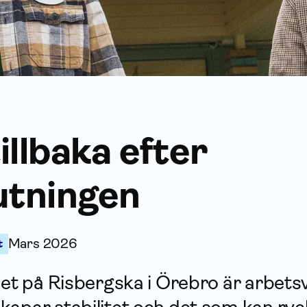
illbaka efter
utningen
Mars 2026
t
ådet på Risbergska i Örebro är arbet