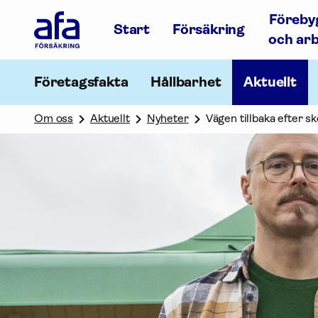
Afa
Föreby
Försäkring
Start
Försäkring
-
och ar
Gå
till
startsidan
Företagsfakta
Hållbarhet
Aktuellt
Om oss
Aktuellt
Nyheter
Vägen tillbaka efter s