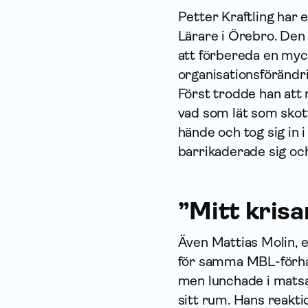
Petter Kraftling har 
Lärare i Örebro. Den 
att förbereda en myc
organisationsförändri
Först trodde han att 
vad som lät som skotts
hände och tog sig in
barrikaderade sig oc
”Mitt kris
Även Mattias Molin, e
för samma MBL-för­ha
men lunchade i mats
sitt rum. Hans reakt