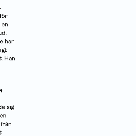
s
för
 en
ud.
de han
igt
t. Han
”
de sig
gen
från
t