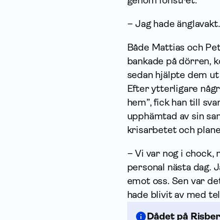
genom fönstret.
– Jag hade änglavakt.
Både Mattias och Pet
bankade på dörren, 
sedan hjälpte dem ut f
Efter ytterligare nå
hem”, fick han till s
upphämtad av sin sam
krisarbetet och plane
– Vi var nog i chock, 
personal nästa dag. J
emot oss. Sen var det 
hade blivit av med te
Dådet på Risbe