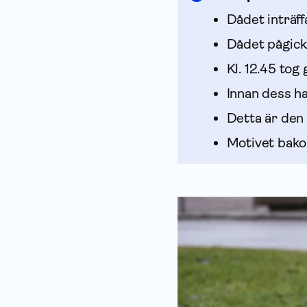
Dådet inträf
Dådet pågick i
Kl. 12.45 tog
Innan dess h
Detta är den
Motivet bakom