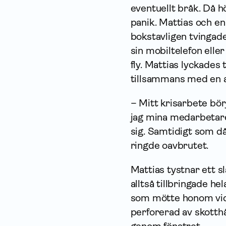
eventuellt bråk. Då h
panik. Mattias och en
bokstavligen tvingade
sin mobiltelefon elle
fly. Mattias lyckades 
tillsammans med en 
– Mitt krisarbete bö
jag mina medarbetare 
sig. Samtidigt som d
ringde oavbrutet.
Mattias tystnar ett sl
alltså tillbringade h
som mötte honom vid 
perforerad av skotth