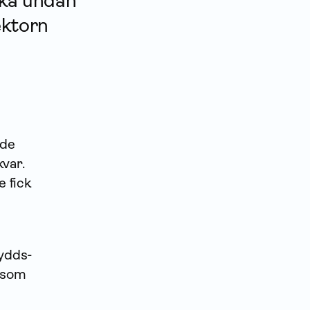
cka undan
ektorn
åde
var.
e fick
kydds­
 som