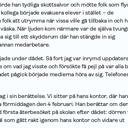
örde han tydliga skottsalvor och mötte folk som fly
 kollega började evakuera elever i stället – de
 folk att utrymma när vissa ville gå tillbaka in och
r väska. När ljuden kom närmare var de själva tvung
ta sig till ett skyddsrum där han stängde in sig
annan medarbetare.
rjade under dådet. Så fort jag var inrymd uppdater
om vad jag visste och försökte få pejl på var alla 
ådet pågick började medierna höra av sig. Telefone
ag i sin berättelse. Vi sitter på hans kontor, där han
ela förmiddagen den 4 februari. Han berättar om de
första återbesöket på skolan efter dådet: dörren 
ål som gått rakt igenom hans kontor och vidare ut