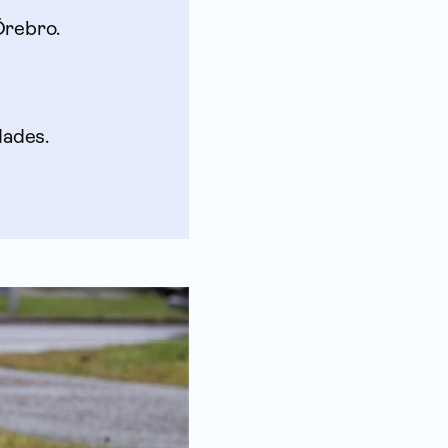
Örebro.
dades.