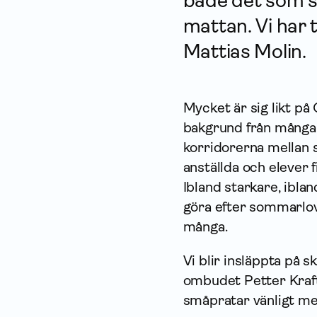
både det som s
mattan. Vi har 
Mattias Molin.
Mycket är sig likt p
bakgrund från många 
korridorerna mellan s
anställda och elever 
Ibland starkare, ibla
göra efter sommarlove
många.
Vi blir insläppta på 
ombudet Petter Kraf
småpratar vänligt me