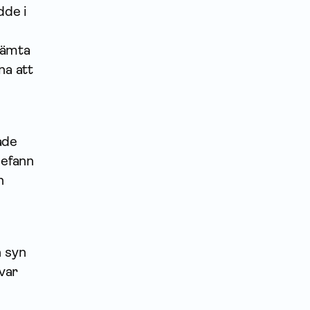
dde i
 hämta
na att
ade
befann
n
n syn
var