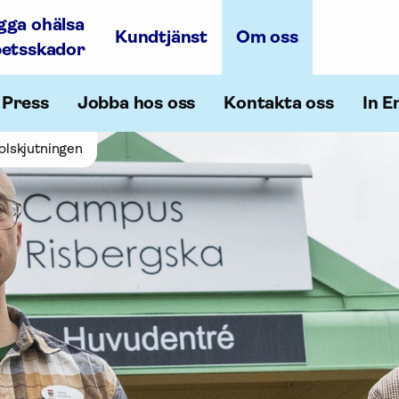
gga ohälsa
Kundtjänst
Om oss
betsskador
Press
Jobba hos oss
Kontakta oss
In E
kolskjutningen