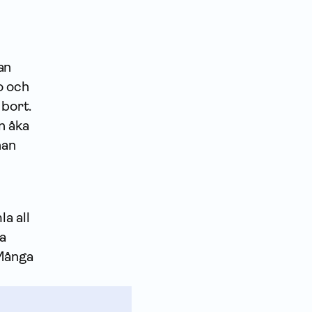
an
o och
 bort.
n åka
han
la all
ta
 Många