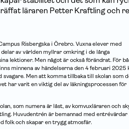
kapar stabilitet och det som kan ry
träffat läraren Petter Kraftling och r
å Campus Risbergska i Örebro. Vuxna elever med
delar av världen myllrar omkring i de långa
ina lektioner. Men något är också förändrat. För b
finns minnena av händelserna den 4 februari 2025 k
nd svagare. Men att komma tillbaka till skolan som d
t har varit en viktig del av läkningsprocessen för
skolan, som numera är låst, av komvuxläraren och s
tling. Huvudentrén är bemannad med entrévärdar
d folk och skapar en trygg atmosfär.