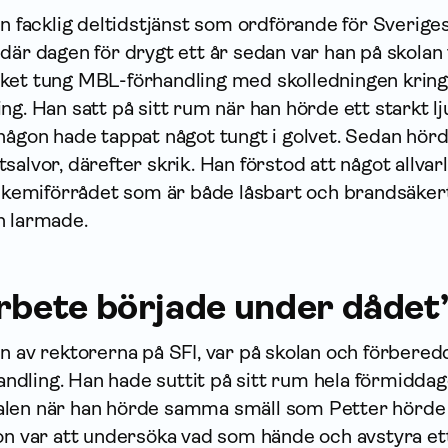
en facklig deltidstjänst som ordförande för Sverige
där dagen för drygt ett år sedan var han på skolan 
ket tung MBL-för­handling med skolledningen kring
ng. Han satt på sitt rum när han hörde ett starkt lj
någon hade tappat något tungt i golvet. Sedan hör
alvor, därefter skrik. Han förstod att något allvarl
 i kemiförrådet som är både låsbart och brandsäker
h larmade.
arbete började under dådet
n av rektorerna på SFI, var på skolan och förbered
ndling. Han hade suttit på sitt rum hela förmidda
alen när han hörde samma smäll som Petter hörde 
ion var att undersöka vad som hände och avstyra et