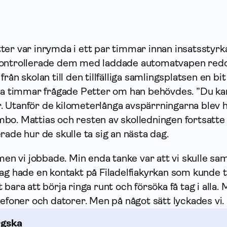
ter var inrymda i ett par timmar innan insatsstyrk
kontrollerade dem med laddade automatvapen red
rån skolan till den tillfälliga samlingsplatsen en bit
gra timmar frågade Petter om han behövdes. ”Du ka
var. Utanför de kilometerlånga avspärrningarna blev 
bo. Mattias och resten av skolledningen fortsatte
rade hur de skulle ta sig an nästa dag.
men vi jobbade. Min enda tanke var att vi skulle sam
ag hade en kontakt på Filadelfiakyrkan som kunde 
bara att börja ringa runt och försöka få tag i alla.
lefoner och datorer. Men på något sätt lyckades vi.
rgska