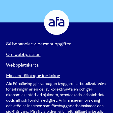
Afa
Försäkring
-
Gå
till
startsidan
Så behandlar vi personuppgifter
Om webbplatsen
Webbplatskarta
Mina inställningar för kakor
Afa För­säkring gör vardagen tryggare i arbetslivet. Våra
försäk­ringar är en del av kollektivavtalen och ger
ekonomiskt stöd vid sjukdom, arbetsskada, arbetsbrist,
dödsfall och föräldraledighet. Vi finansierar forskning
och stödjer insatser som förebygger arbets­skador och
sjukfrånvaro. På så vis bidrar vi till ett hållbart arbetsliv.