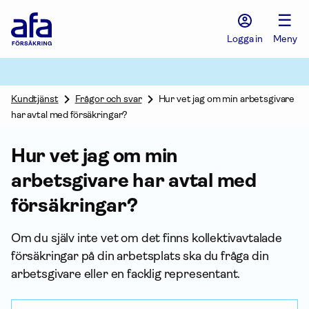
Afa
☰
Försäkring
-
Logga in
Meny
Gå
till
startsidan
Kundtjänst
Frågor och svar
Hur vet jag om min arbetsgivare
har avtal med försäkringar?
Hur vet jag om min
arbetsgivare har avtal med
försäk­ringar?
Om du själv inte vet om det finns kollektiv­avtalade
försäk­ringar på din arbetsplats ska du fråga din
arbetsgivare eller en facklig representant.