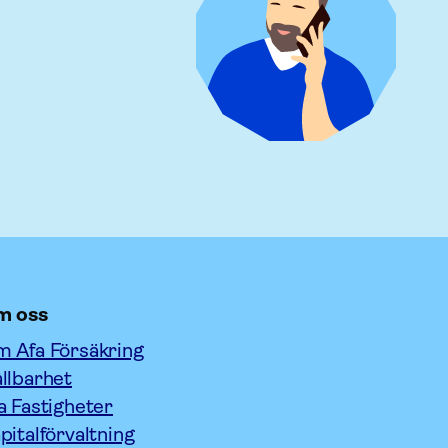
m oss
 Afa Försäkring
llbarhet
a Fastigheter
pitalförvaltning