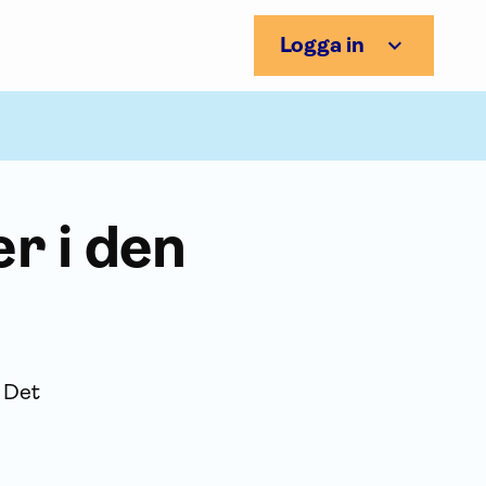
Logga in
r i den
. Det