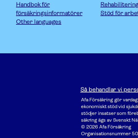
Handbok för
Rehabiliterin
försäkringsinformatörer
Stöd för arbe
Other languages
Så behandlar vi pers
Afa För­säkring gör vardage
ekonomiskt stöd vid sjukdo
stödjer insatser som föreby
säkring ägs av Svenskt Nä
© 2026 Afa Försäkring
Organisationsnummer
50