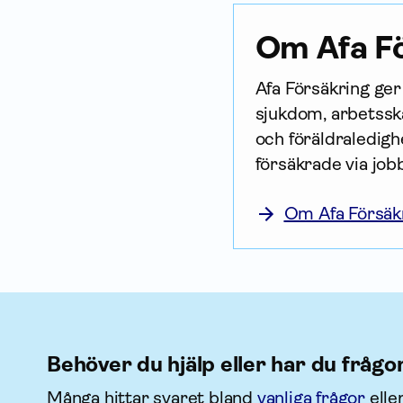
Om Afa Fö
Afa För­säkring ge
sjukdom, arbetsska
och föräldraledighe
försäkrade via job
Om Afa Försäk
Behöver du hjälp eller har du frågo
Många hittar svaret bland
vanliga frågor
elle