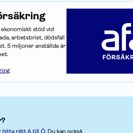
r­säkring
r ekonomiskt stöd vid 
da, arbetsbrist, dödsfall 
t. 5 miljoner anställda är 
bet.
ring
r?
r
hitta rätt A till Ö
. Du kan också