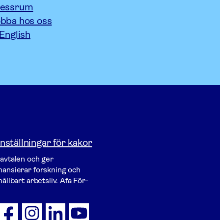
ressrum
bba hos oss
 English
nställningar för kakor
vavtalen och ger
inansierar forskning och
ållbart arbetsliv. Afa För­