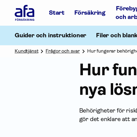
Afa
Föreby
Försäkring
Start
Försäkring
-
och ar
Gå
till
startsidan
Guider och instruktioner
Filer och blan
Kundtjänst
Frågor och svar
Hur fungerar behörighe
Hur fun
nya lös
Behörigheter för risk
gör det enklare att 