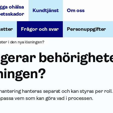
gga ohälsa
Kundtjänst
Om oss
betsskador
ketter
Frågor och svar
Personuppgifter
ter i den nya lösningen?
gerar behörighete
ningen?
­hantering hanteras separat och kan styras per roll
anpassa vem som kan göra vad i processen.