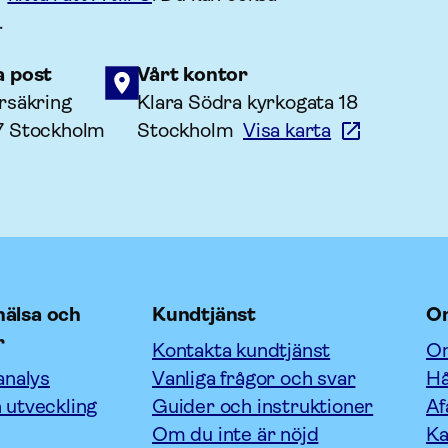
.
a post
Vårt kontor
rsäkring
Klara Södra kyrkogata 18
7 Stockholm
Stockholm
Visa karta
älsa och
Kundtjänst
O
r
Kontakta kundtjänst
Om
analys
Vanliga frågor och svar
Hå
 utveckling
Guider och instruktioner
Af
Om du inte är nöjd
Ka