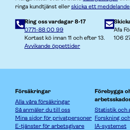
ringa kundtjänst eller
skicka ett meddelande
Ring oss vardagar 8-17
Skick
0771-88 00 99
Afa Fö
Kortast kö innan 11 och efter 13.
106 2
Avvikande öppettider
Försäkringar
Förebygga oh
arbetsskado
Alla våra försäkringar
Så anmäler du till oss
Statistik och 
Mina sidor för privatpersoner
Forskning och
E-tjänster för arbetsgivare
IA-systemet