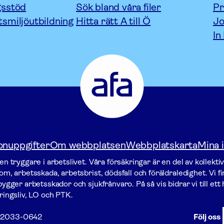
gsstöd
Sök bland våra filer
P
tsmiljöutbildning
Hitta rätt A till Ö
Jo
In
Afa
Försäkring
-
Gå
till
startsidan
onuppgifter
Om webbplatsen
Webbplatskarta
Mina i
n tryggare i arbetslivet. Våra försäk­ringar är en del av kollekti
m, arbetsskada, arbetsbrist, dödsfall och föräldraledighet. Vi f
gger arbets­skador och sjukfrånvaro. På så vis bidrar vi till ett h
ringsliv, LO och PTK.
2033-0642
Följ oss