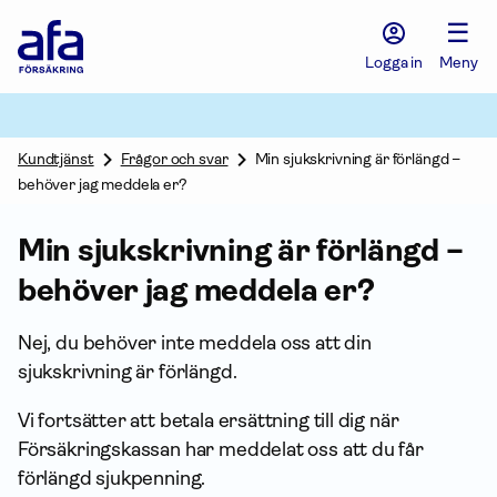
Afa
☰
Försäkring
-
Logga in
Meny
Gå
till
startsidan
Kundtjänst
Frågor och svar
Min sjukskrivning är förlängd –
behöver jag meddela er?
Min sjukskrivning är förlängd –
behöver jag meddela er?
Nej, du behöver inte meddela oss att din
sjukskrivning är förlängd.
Vi fortsätter att betala ersättning till dig när
Försäkrings­kassan har meddelat oss att du får
förlängd sjukpenning.