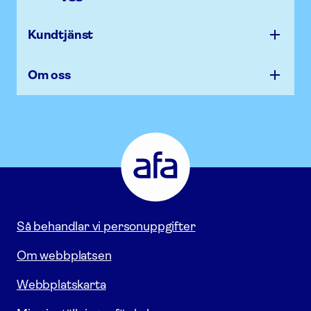
Kundtjänst
Om oss
Afa
Försäkring
-
Gå
till
startsidan
Så behandlar vi personuppgifter
Om webbplatsen
Webbplatskarta