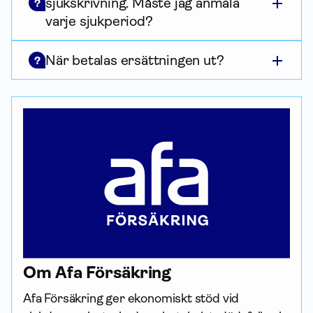
sjukskrivning. Måste jag anmäla
?
varje sjukperiod?
När betalas ersättningen ut?
?
Om Afa För­säkring
Afa För­säkring ger ekonomiskt stöd vid 