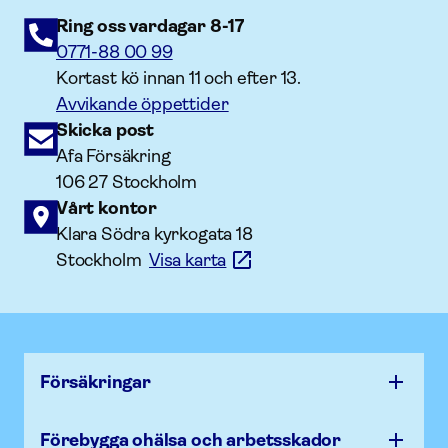
Ring oss vardagar 8-17
0771-88 00 99
Kortast kö innan 11 och efter 13.
Avvikande öppettider
Skicka post
Afa Försäkring
106 27 Stockholm
Vårt kontor
Klara Södra kyrkogata 18
Stockholm
Visa karta
Försäk­ringar
Förebygga ohälsa och arbets­skador