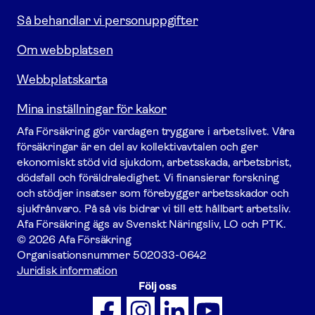
Så behandlar vi personuppgifter
Om webbplatsen
Webbplatskarta
Mina inställningar för kakor
Afa För­säkring gör vardagen tryggare i arbetslivet. Våra
försäk­ringar är en del av kollektivavtalen och ger
ekonomiskt stöd vid sjukdom, arbetsskada, arbetsbrist,
dödsfall och föräldraledighet. Vi finansierar forskning
och stödjer insatser som förebygger arbets­skador och
sjukfrånvaro. På så vis bidrar vi till ett hållbart arbetsliv.
Afa För­säkring ägs av Svenskt Näringsliv, LO och PTK.
© 2026 Afa Försäkring
Organisationsnummer
502033-0642
Juridisk information
Följ oss