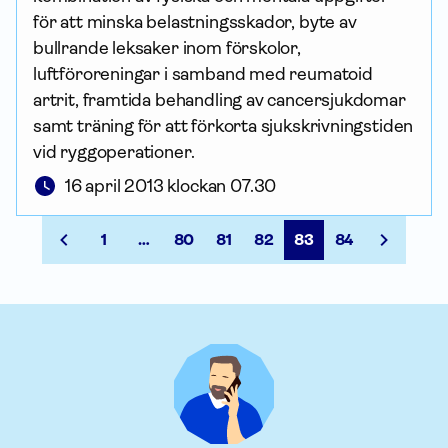
för att minska belastnings­skador, byte av
bullrande leksaker inom förskolor,
luftföroreningar i samband med reumatoid
artrit, framtida behandling av cancersjukdomar
samt träning för att förkorta sjukskrivningstiden
vid ryggoperationer.
16 april 2013 klockan 07.30
1
…
80
81
82
83
84