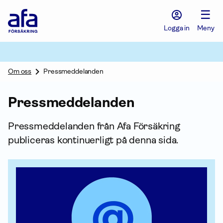
Afa
☰
Försäkring
-
Logga in
Meny
Gå
till
startsidan
Om oss
Pressmeddelanden
Press­meddelanden
Press­meddelanden från Afa För­säkring
publiceras kontinuerligt på denna sida.