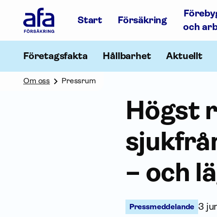
Afa
Föreby
Försäkring
Start
Försäkring
-
och ar
Gå
till
startsidan
Företagsfakta
Hållbarhet
Aktuellt
Om oss
Pressrum
Högst r
sjukfrå
– och l
3 ju
Pressmeddelande