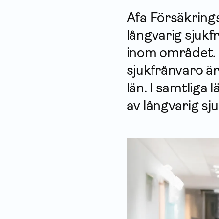
Afa Försäkrings
långvarig sjuk
inom området. S
sjukfrånvaro är
län. I samtliga
av långvarig sj