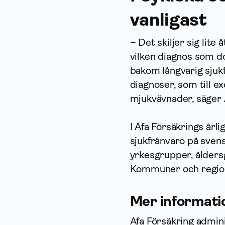
vanligast
– Det skiljer sig lit
vilken diagnos som d
bakom långvarig sjuk
diagnoser, som till 
mjukvävnader, säger 
I Afa Försäkrings årl
sjukfrånvaro på svens
yrkesgrupper, åldersg
Kommuner och regione
Mer informati
Afa Försäkring admini