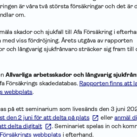
ringen är våra två största försäkringar och det är
ndlar om.
la skador och sjukfall till Afa Försäkring i efterh
n med viss fördröjning. Årets utgåva av rapporten
or och långvarig sjukfrånvaro sträcker sig fram till
en
Allvarliga arbetsskador och långvarig sjukfrå
a Försäkrings skadedatabas.
Rapporten finns att 
gs webbplats
.
s på ett seminarium som livesänds den 3 juni 202
t den 2 juni för att delta på plats
eller
anmäl d
tt delta digitalt
. Seminariet spelas in och ko
 Försäkrings webbplats
i efterhand.