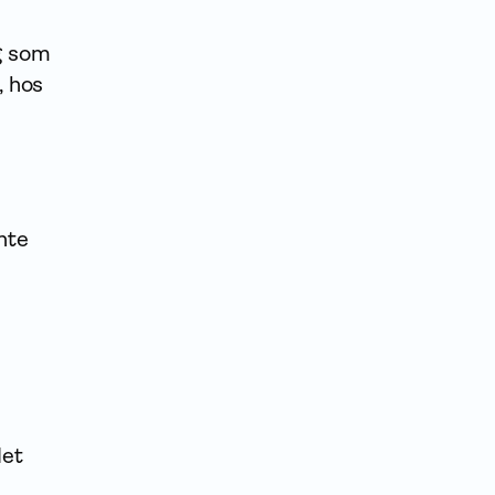
ng som
, hos
nte
det