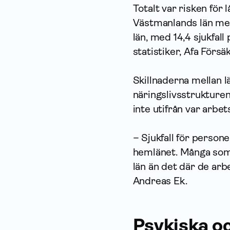
Totalt var risken för 
Västmanlands län med 
län, med 14,4 sjukfal
statistiker, Afa Försäk
Skillnaderna mellan lä
näringslivsstrukturen
inte utifrån var arbe
– Sjukfall för person
hemlänet. Många som 
län än det där de arbe
Andreas Ek.
Psykiska o