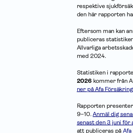
respektive sjukförsäk
den här rapporten ha
Eftersom man kan anmä
publiceras statistike
Allvarliga arbetsskad
med 2024.
Statistiken i rapport
2026
kommer från Af
ner på Afa Försäkrin
Rapporten presentera
9–10.
Anmäl dig senas
senast den 3 juni för a
att publiceras på
Afa