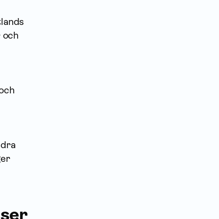
tlands
r och
 och
ndra
ger
oser