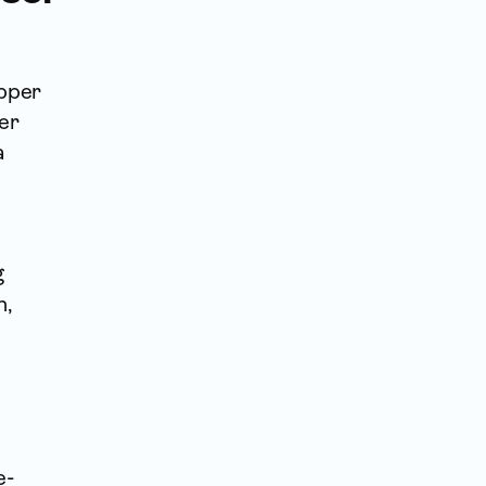
upper
er
a
g
n,
e-