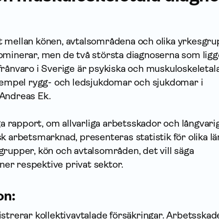
e åt mellan könen, avtalsområdena och olika yrkesgr
ominerar, men de två största diagnoserna som ligg
frånvaro i Sverige är psykiska och muskuloskeletal
exempel rygg- och ledsjukdomar och sjukdomar i
Andreas Ek.
iga rapport, om allvarliga arbetsskador och långvari
k arbetsmarknad, presenteras statistik för olika lä
rupper, kön och avtalsområden, det vill säga
r respektive privat sektor.
on:
strerar kollektivavtalade försäkringar. Arbetsskad