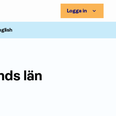
Logga in
nglish
nds län