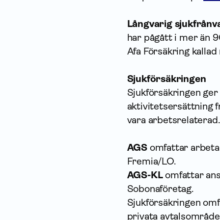
Långvarig sjukfrånv
har pågått i mer än 90
Afa Försäkring kalla
Sjukförsäkringen
Sjukförsäkringen ger 
aktivitetsersättning 
vara arbetsrelaterad.
AGS
omfattar arbeta
Fremia/LO.
AGS-KL
omfattar ans
Sobonaföretag.
Sjukförsäkringen omfa
privata avtalsområde