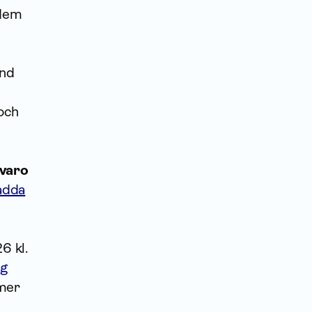
 dem
and
 och
nvaro
ladda
6 kl.
ig
mmer