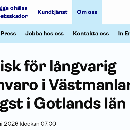
gga ohälsa
Kundtjänst
Om oss
betsskador
Press
Jobba hos oss
Kontakta oss
In E
isk för långvarig
nvaro i Västmanla
ägst i Gotlands län
ni 2026 klockan 07.00