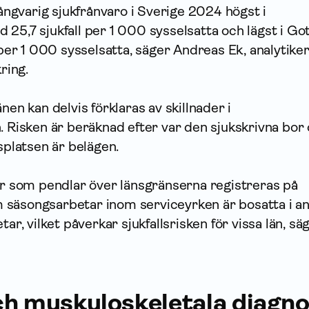
långvarig sjukfrånvaro i Sverige 2024 högst i
25,7 sjukfall per 1 000 sysselsatta och lägst i Go
l per 1 000 sysselsatta, säger Andreas Ek, analytike
ring.
nen kan delvis förklaras av skillnader i
. Risken är beräknad efter var den sjukskrivna bor
tsplatsen är belägen.
er som pendlar över länsgränserna registreras på
säsongsarbetar inom serviceyrken är bosatta i a
tar, vilket påverkar sjukfallsrisken för vissa län, sä
ch muskuloskeletala diagn