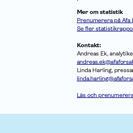
Mer om statistik
Prenumerera på Afa F
Se fler statistikrapp
Kontakt:
Andreas Ek, analytike
andreas.ek@afaforsak
Linda Harling, pressa
linda.harling@afafors
Läs och prenumerera 