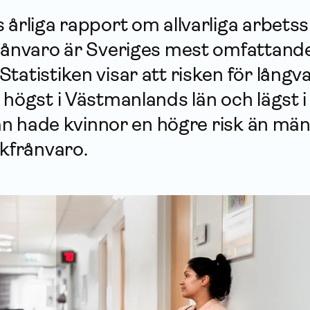
 årliga rapport om allvarliga arbets
frånvaro är Sveriges mest omfattand
tatistiken visar att risken för långva
 högst i Västmanlands län och lägst 
 län hade kvinnor en högre risk än mä
ukfrånvaro.