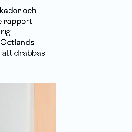
­skador och
e rapport
rig
i Gotlands
n att drabbas