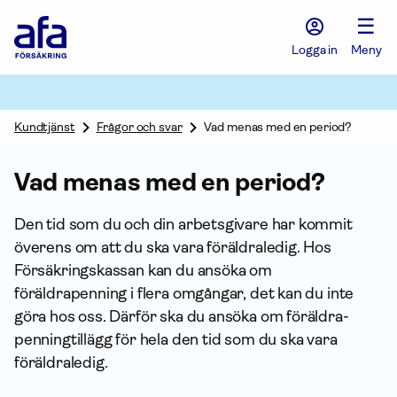
Afa
☰
Försäkring
-
Logga in
Meny
Gå
till
startsidan
Kundtjänst
Frågor och svar
Vad menas med en period?
Vad menas med en period?
Den tid som du och din arbetsgivare har kommit
överens om att du ska vara föräldraledig. Hos
Försäkrings­kassan kan du ansöka om
föräldrapenning i flera omgångar, det kan du inte
göra hos oss. Därför ska du ansöka om föräldra­
penning­tillägg för hela den tid som du ska vara
föräldraledig.