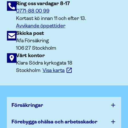
Ring oss vardagar 8-17
0771-88 00 99
Kortast kö innan 11 och efter 13.
Avvikande öppettider
Skicka post
Afa Försäkring
106 27 Stockholm
Vårt kontor
Klara Södra kyrkogata 18
Stockholm
Visa karta
Försäk­ringar
Förebygga ohälsa och arbets­skador