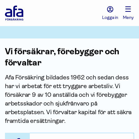
Afa
☰
Försäkring
-
Logga in
Meny
Gå
till
startsidan
Vi försäkrar, förebygger och
förvaltar
Afa För­säkring bildades 1962 och sedan dess
har vi arbetat för ett tryggare arbetsliv. Vi
försäkrar 9 av 10 anställda och vi förebygger
arbets­skador och sjukfrånvaro på
arbetsplatsen. Vi förvaltar kapital för att säkra
framtida ersättningar.