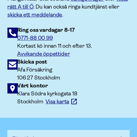
rätt A till Ö
. Du kan också ringa kundtjänst eller
skicka ett meddelande
.
Ring oss vardagar 8-17
0771-88 00 99
Kortast kö innan 11 och efter 13.
Avvikande öppettider
Skicka post
Afa Försäkring
106 27 Stockholm
Vårt kontor
Klara Södra kyrkogata 18
Stockholm
Visa karta