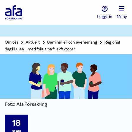
Afa
☰
Försäkring
-
Logga in
Meny
Gå
till
startsidan
Om oss
Aktuellt
Seminarier och evenemang
Regional
dag i Luleå – med fokus på friskfaktorer
Foto: Afa För­säkring
18
SEP