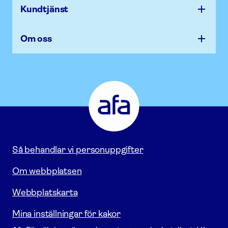
Kundtjänst
Om oss
Afa
Försäkring
-
Gå
till
startsidan
Så behandlar vi personuppgifter
Om webbplatsen
Webbplatskarta
Mina inställningar för kakor