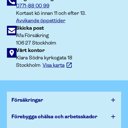
0771-88 00 99
Kortast kö innan 11 och efter 13.
Avvikande öppettider
Skicka post
Afa Försäkring
106 27 Stockholm
Vårt kontor
Klara Södra kyrkogata 18
Stockholm
Visa karta
Försäk­ringar
Förebygga ohälsa och arbets­skador